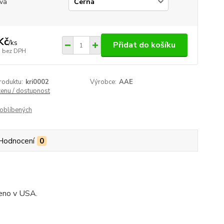
va
Kč
/
ks
Přidat do košíku
bez DPH
roduktu:
kri0002
Výrobce:
AAE
cenu / dostupnost
oblíbených
Hodnocení
0
eno v USA.