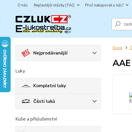
O nás
Nejčastější otázky | FAQ
Proč nakupovat u nás?
Úvod
Č
Nejprodávanější
AAE 
Luky
Kompletní luky
Části luků
Kuše a příslušenství