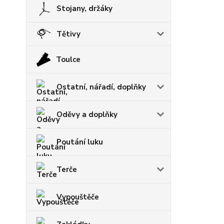
Stojany, držáky
Tětivy
Toulce
Ostatní, nářadí, doplňky
Oděvy a doplňky
Poutání luku
Terče
Vypouštěče