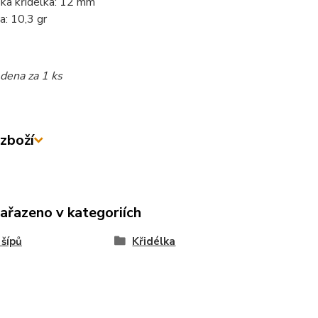
ka křidélka: 12 mm
a: 10,3 gr
dena za 1 ks
zboží
zařazeno v kategoriích
 šípů
Křidélka