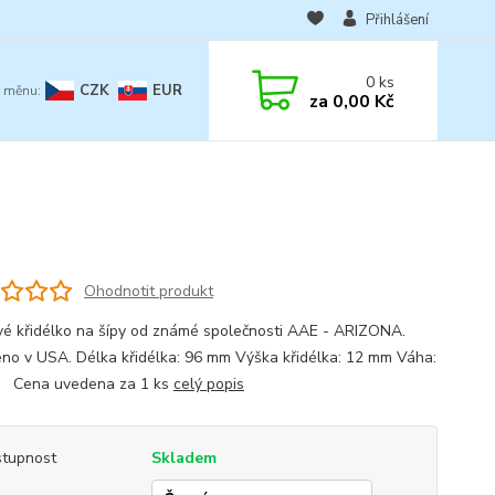
Přihlášení
0
ks
CZK
EUR
za
0,00 Kč
Ohodnotit produkt
vé křidélko na šípy od známé společnosti AAE - ARIZONA.
no v USA. Délka křidélka: 96 mm Výška křidélka: 12 mm Váha:
r Cena uvedena za 1 ks
celý popis
tupnost
Skladem