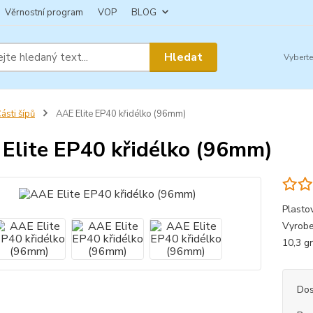
Věrnostní program
VOP
BLOG
Hledat
ásti šípů
AAE Elite EP40 křidélko (96mm)
Elite EP40 křidélko (96mm)
Plasto
Vyrobe
10,3 g
Dos