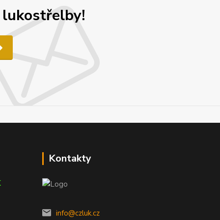
 lukostřelby!
Kontakty
K
info@czluk.cz