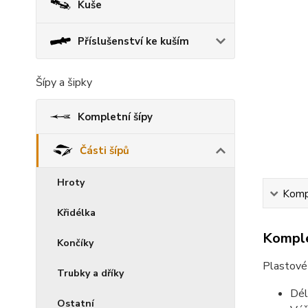
Kuše
Příslušenství ke kuším
Šípy a šipky
Kompletní šípy
Části šípů
Hroty
Kompl
Křidélka
Komple
Končíky
Plastové
Trubky a dříky
Dél
Ostatní