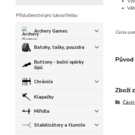
Výš
Váh
Příslušenství pro lukostřelbu
Archery Games
Cena uve
Batohy, tašky, pouzdra
Původ 
Buttony - boční opěrky
šípů
Chrániče
Zboží 
Klapačky
Části
Mířidla
Stabilizátory a tlumiče