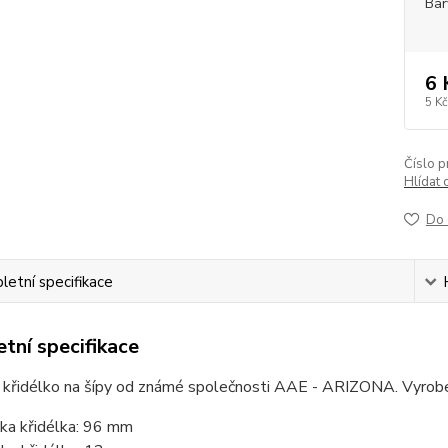
Bar
6 
5 Kč
Číslo p
Hlídat 
Do 
etní specifikace
tní specifikace
 křidélko na šípy od známé společnosti AAE - ARIZONA. Vyrob
ka křidélka: 96 mm