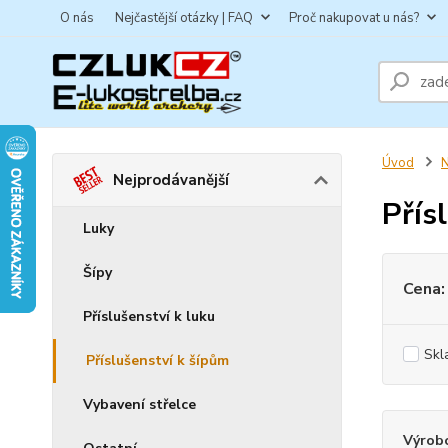
O nás
Nejčastější otázky | FAQ
Proč nakupovat u nás?
Úvod
N
Nejprodávanější
Přís
Luky
Šípy
Cena:
Příslušenství k luku
Skl
Příslušenství k šípům
Vybavení střelce
Výrob