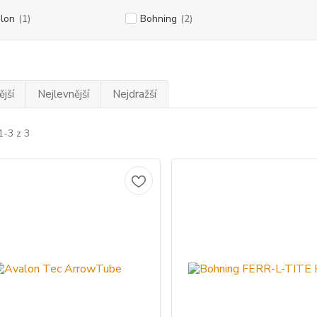
lon
(1)
Bohning
(2)
jší
Nejlevnější
Nejdražší
1-3 z 3