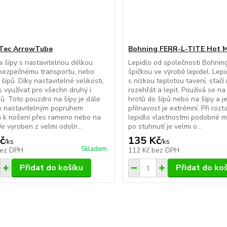
 Tec ArrowTube
Bohning FERR-L-TITE Hot M
 šípy s nastavitelnou délkou
Lepidlo od společnosti Bohnin
 bezpečnému transportu, nebo
špičkou ve výrobě lepidel. Lepi
šípů. Díky nastavitelné velikosti,
s nízkou teplotou tavení, stač
s využívat pro všechn druhý i
rozehřát a lepit. Používá se na
pů. Toto pouzdro na šípy je dále
hrotů do šípů nebo na šípy a j
o nastavitelným popruhem
přilnavost je extrémní. Při rozt
m k nošení přes rameno nebo na
lepidlo vlastnostmi podobné 
Je vyroben z velmi odoln...
po stuhnutí je velmi o...
č
135 Kč
/
ks
/
ks
Skladem
ez DPH
112 Kč
bez DPH
Přidat do košíku
Přidat do ko