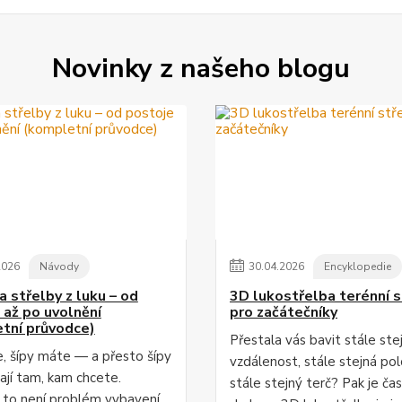
Novinky z našeho blogu
2026
Návody
30
.
04
.
2026
Encyklopedie
a střelby z luku – od
3D lukostřelba terénní s
 až po uvolnění
pro začátečníky
tní průvodce)
Přestala vás bavit stále ste
, šípy máte — a přesto šípy
vzdálenost, stále stejná pol
jí tam, kam chcete.
stále stejný terč? Pak je čas
 to není problém vybavení.