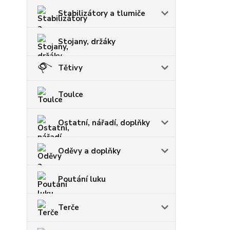
Stabilizátory a tlumiče
Stojany, držáky
Tětivy
Toulce
Ostatní, nářadí, doplňky
Oděvy a doplňky
Poutání luku
Terče