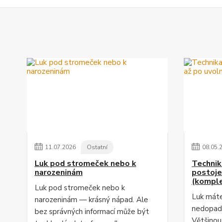
11
.
07
.
2026
Ostatní
08
.
05
.
Luk pod stromeček nebo k
Technik
narozeninám
postoje
(komple
Luk pod stromeček nebo k
Luk máte
narozeninám — krásný nápad. Ale
nedopada
bez správných informací může být
Většinou