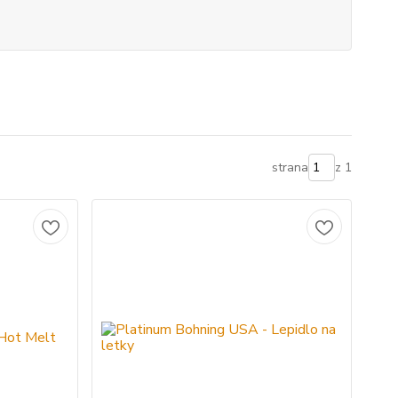
strana
z 1