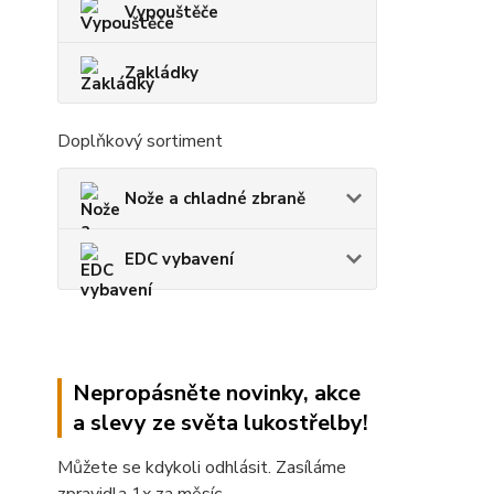
Vypouštěče
Zakládky
Doplňkový sortiment
Nože a chladné zbraně
EDC vybavení
Nepropásněte novinky, akce
a slevy ze světa lukostřelby!
Můžete se kdykoli odhlásit. Zasíláme
zpravidla 1x za měsíc.