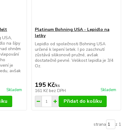
elt
Platinum Bohning USA - Lepidlo na
letky
g USA,
dlo na šípy
Lepidlo od společnosti Bohning USA
í nad ohněm
určené k lepení letek. I po zaschnutí
 vlepování
zůstává silikonově pružné, avšak
eho
dostatečně pevné. Velikost lepidla je 3/4
avení je
Oz.
medu, avšak
195 Kč
/
ks
Skladem
Skladem
161 Kč
bez DPH
šíku
Přidat do košíku
strana
z 1