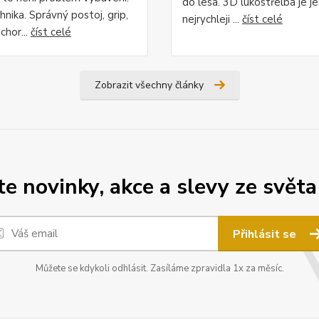
do lesa. 3D lukostřelba je j
hnika. Správný postoj, grip,
nejrychleji ...
číst celé
chor...
číst celé
Zobrazit všechny články
 novinky, akce a slevy ze světa
Přihlásit se
Můžete se kdykoli odhlásit. Zasíláme zpravidla 1x za měsíc.