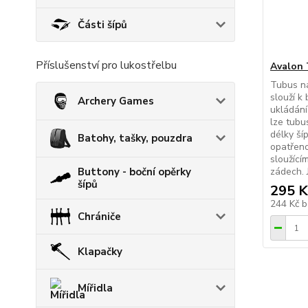
Části šípů
Příslušenství pro lukostřelbu
Avalon
Tubus na
slouží k
Archery Games
ukládání 
lze tubu
délky ší
Batohy, tašky, pouzdra
opatřen
sloužící
Buttony - boční opěrky
zádech. 
šípů
295 K
244 Kč
b
Chrániče
Klapačky
Mířidla