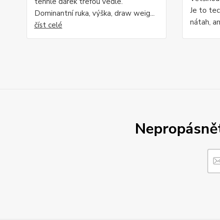
tenhle dárek trefou vedle.
Je to tec
Dominantní ruka, výška, draw weig...
nátah, an
číst celé
Nepropásněte