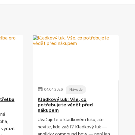
04
.
04
.
2026
Návody
třelba
Kladkový luk: Vše, co
potřebujete vědět před
nákupem
jná
Uvažujete o kladkovém luku, ale
oha,
nevíte, kde začít? Kladkový luk —
 vyrazit
anglicky compound bow — není jen