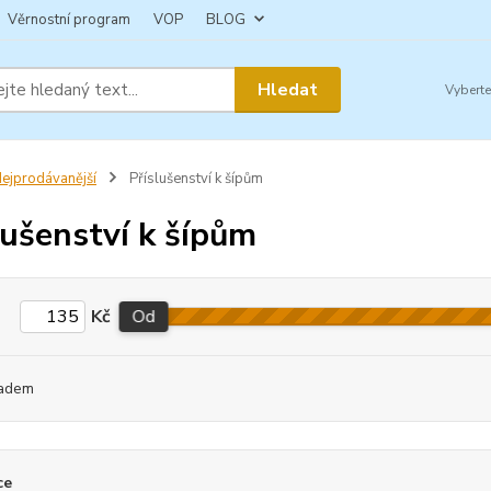
Věrnostní program
VOP
BLOG
Hledat
ejprodávanější
Příslušenství k šípům
lušenství k šípům
Kč
Od
adem
ce