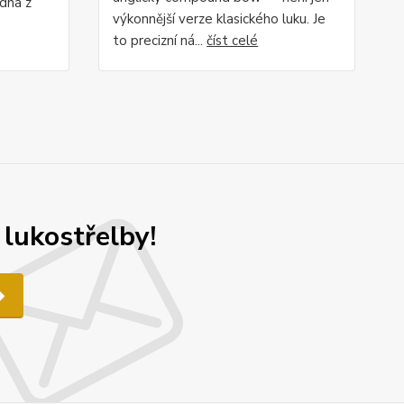
edna z
výkonnější verze klasického luku. Je
to precizní ná...
číst celé
 lukostřelby!