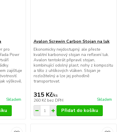
a
Avalon Screwin Carbon Stojan na luk
r pro
Ekonomicky nejdostupný, ale přeste
í řada Powr
kvalitní karbonový stojan na reflexní luk.
tváří
Avalon tentokrát připravil stojan,
ádky.
kombinující odolný plast, nohy z kompozitu
em zajišťuje
a tělo z uhlíkových vláken. Stojan je
ivotností.
rozložitelný a lze jej pohodlně
jak výškově,
transportovat.
315 Kč
/
ks
Skladem
Skladem
260 Kč
bez DPH
šíku
Přidat do košíku