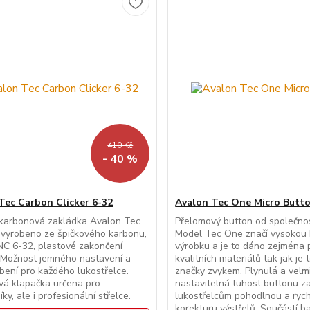
410 Kč
- 40 %
Tec Carbon Clicker 6-32
Avalon Tec One Micro Butt
 karbonová zakládka Avalon Tec.
Přelomový button od společnos
vyrobeno ze špičkového karbonu,
Model Tec One značí vysokou 
C 6-32, plastové zakončení
výrobku a je to dáno zejména 
 Možnost jemného nastavení a
kvalitních materiálů tak jak je
bení pro každého lukostřelce.
značky zvykem. Plynulá a velm
vá klapačka určena pro
nastavitelná tuhost buttonu zaj
ky, ale i profesionální střelce.
lukostřelcům pohodlnou a ryc
korekturu výstřelů. Součástí bal