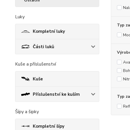
Ostatní
Nal
Luky
Typ za
Kompletní luky
Mod
Části luků
Výrob
Ava
Kuše a příslušenství
Boh
Kuše
Nit
Příslušenství ke kuším
Typ z
Ref
Šípy a šipky
Kompletní šípy