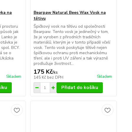
vka na
Bearpaw Natural Bees Wax Vosk na
tětivu
í prostoru
Špičkový vosk na tětivu od společnosti
způsob jak
Bearpaw. Tento vosk je jedinečný v tom,
 Lanko je
že je vyroben z přirodních tradičních
otávka je
materiálů, kterým je v tomto případě včelí
 spol. BCY.
vosk. Tento vosk poskytuje tětivě nejen
á se o
špičkovou ochranu proti mechanickému
 Ukázka
tření, ale i proti UV záření a tak výrazně
prodlužuje životnost...
175 Kč
/
ks
Skladem
Skladem
145 Kč
bez DPH
šíku
Přidat do košíku