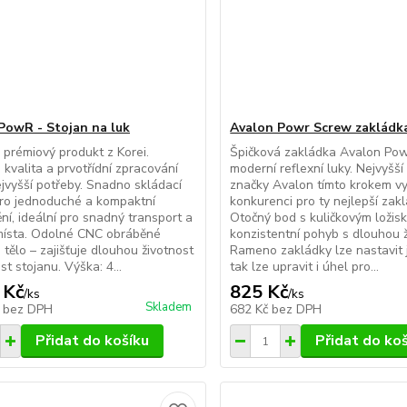
PowR - Stojan na luk
Avalon Powr Screw zakládk
prémiový produkt z Korei.
Špičková zakládka Avalon Pow
 kvalita a prvotřídní zpracování
moderní reflexní luky. Nejvyšš
ejvyšší potřeby. Snadno skládací
značky Avalon tímto krokem vy
ro jednoduché a kompaktní
konkurenci pro ty nejlepší zakl
ní, ideální pro snadný transport a
Otočný bod s kuličkovým ložisk
místa. Odolné CNC obráběné
konzistentní pohyb s dlouhou ž
 tělo – zajišťuje dlouhou životnost
Rameno zakládky lze nastavit 
t stojanu. Výška: 4...
tak lze upravit i úhel pro...
 Kč
825 Kč
/
ks
/
ks
Skladem
č
bez DPH
682 Kč
bez DPH
Přidat do košíku
Přidat do ko