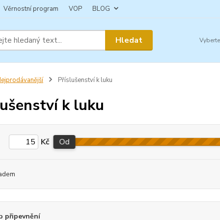
Věrnostní program
VOP
BLOG
Hledat
ejprodávanější
Příslušenství k luku
lušenství k luku
Kč
Od
adem
 připevnění