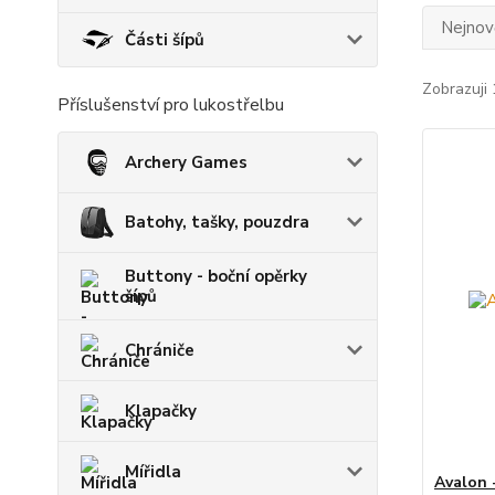
Nejnově
Části šípů
Zobrazuji 
Příslušenství pro lukostřelbu
Archery Games
Batohy, tašky, pouzdra
Buttony - boční opěrky
šípů
Chrániče
Klapačky
Mířidla
Avalon 