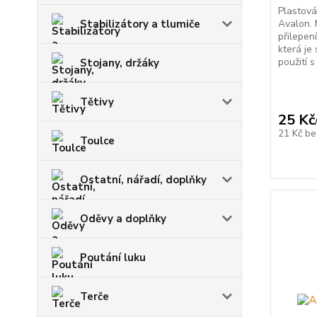
Plastová
Stabilizátory a tlumiče
Avalon. 
přilepen
která je 
použití 
Stojany, držáky
Tětivy
25 Kč
21 Kč
be
Toulce
Ostatní, nářadí, doplňky
Oděvy a doplňky
Poutání luku
Terče