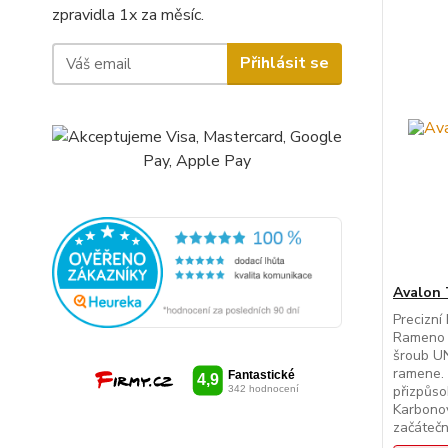
zpravidla 1x za měsíc.
Přihlásit se
Avalon 
Precizní
Rameno 
šroub UN
ramene.
přizpůso
Karbono
začáteční