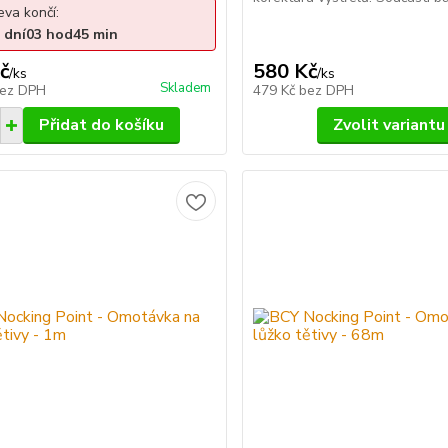
eva končí:
dní
03
hod
45
min
č
580 Kč
/
ks
/
ks
Skladem
ez DPH
479 Kč
bez DPH
Přidat do košíku
Zvolit variantu