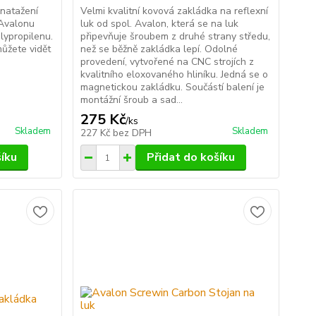
natažení
Velmi kvalitní kovová zakládka na reflexní
 Avalonu
luk od spol. Avalon, která se na luk
lypropilenu.
připevňuje šroubem z druhé strany středu,
ůžete vidět
než se běžně zakládka lepí. Odolné
provedení, vytvořené na CNC strojích z
kvalitního eloxovaného hliníku. Jedná se o
magnetickou zakládku. Součástí balení je
montážní šroub a sad...
275 Kč
/
ks
Skladem
Skladem
227 Kč
bez DPH
šíku
Přidat do košíku