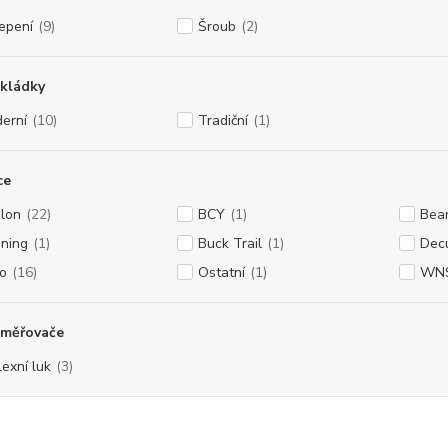
epení
(9)
Šroub
(2)
kládky
erní
(10)
Tradiční
(1)
ce
lon
(22)
BCY
(1)
Bea
ning
(1)
Buck Trail
(1)
Dec
ro
(16)
Ostatní
(1)
WN
aměřovače
lexní luk
(3)