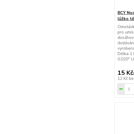
BCY Noc
lůžko tě
Omotávka
pro umís
dosáhova
dodáváno
vyrobena
Délka 1 
0,020" 
15 Kč
12 Kč
be