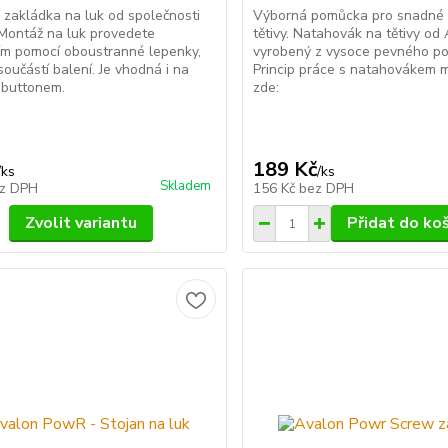
 zakládka na luk od společnosti
Výborná pomůcka pro snadné 
Montáž na luk provedete
tětivy. Natahovák na tětivy od
ím pomocí oboustranné lepenky,
vyrobený z vysoce pevného po
součástí balení. Je vhodná i na
Princip práce s natahovákem m
s buttonem.
zde:
189 Kč
/
ks
/
ks
Skladem
z DPH
156 Kč
bez DPH
Zvolit variantu
Přidat do ko