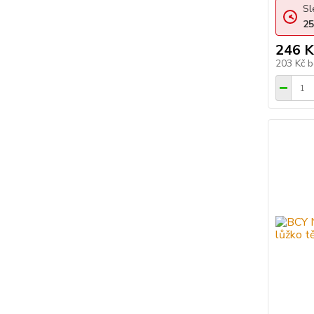
Sl
25
246 K
203 Kč
b