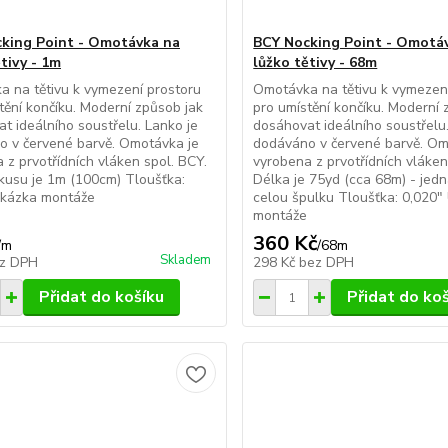
king Point - Omotávka na
BCY Nocking Point - Omotá
tivy - 1m
lůžko tětivy - 68m
 na tětivu k vymezení prostoru
Omotávka na tětivu k vymezen
tění končíku. Moderní způsob jak
pro umístění končíku. Moderní 
t ideálního soustřelu. Lanko je
dosáhovat ideálního soustřelu.
 v červené barvě. Omotávka je
dodáváno v červené barvě. Om
 z prvotřídních vláken spol. BCY.
vyrobena z prvotřídních vláken
kusu je 1m (100cm) Tloušťka:
Délka je 75yd (cca 68m) - jedn
Ukázka montáže
celou špulku Tloušťka: 0,020"
montáže
360 Kč
/
m
/
68m
Skladem
z DPH
298 Kč
bez DPH
Přidat do košíku
Přidat do ko