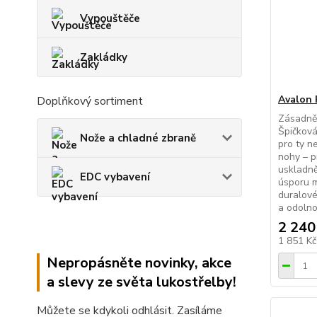
Vypouštěče
Zakládky
Avalon 
Doplňkový sortiment
Zásadně 
Špičková
Nože a chladné zbraně
pro ty n
nohy – p
uskladně
EDC vybavení
úsporu 
duralové
a odolnos
2 240
1 851 K
Nepropásněte novinky, akce
a slevy ze světa lukostřelby!
Můžete se kdykoli odhlásit. Zasíláme