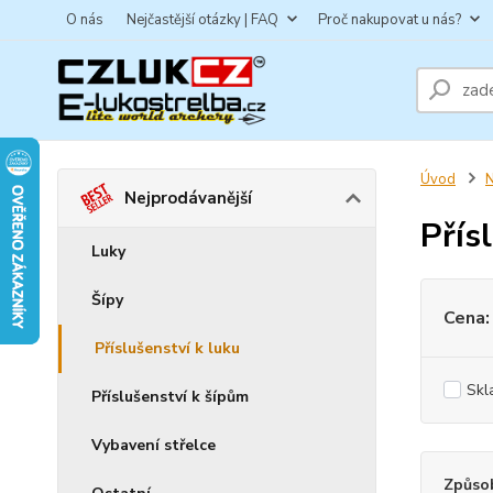
O nás
Nejčastější otázky | FAQ
Proč nakupovat u nás?
Úvod
N
Nejprodávanější
Přís
Luky
Šípy
Cena:
Příslušenství k luku
Skl
Příslušenství k šípům
Vybavení střelce
Způsob