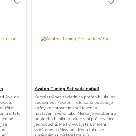
on
Avalon Tuning Set sada nářadí
ti Avalon.
Kompletní set základních potřeb k luku od
kvalitu
společnosti Avalon. Tuto sadu potřebuje
použitím
každý ke správnému sestavení a
 tomu u této
nastavení svého luku. Měrka je vyrobena z
i jemně
odolného hliníku a tak je s ní práce velice
istí
jednoduchá. Měrku využijete k měření
hlou
vzdálenosti tětivy od středu luku, ke
ení ...
správnému umístění kroužků...