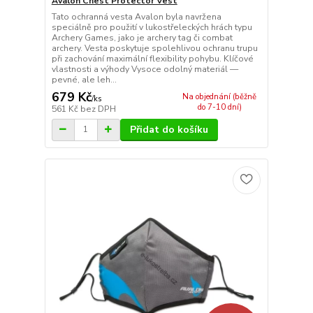
Avalon Chest Protector Vest
Tato ochranná vesta Avalon byla navržena
speciálně pro použití v lukostřeleckých hrách typu
Archery Games, jako je archery tag či combat
archery. Vesta poskytuje spolehlivou ochranu trupu
při zachování maximální flexibility pohybu. Klíčové
vlastnosti a výhody Vysoce odolný materiál —
pevné, ale leh...
679 Kč
Na objednání (běžně
/
ks
do 7-10 dní)
561 Kč
bez DPH
Přidat do košíku