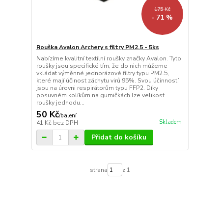
175 Kč
- 71 %
Rouška Avalon Archery s filtry PM2.5 - 5ks
Nabízíme kvalitní textilní roušky značky Avalon. Tyto
roušky jsou specifické tím, že do nich můžeme
vkládat výměnné jednorázové filtry typu PM2.5,
které mají účinost záchytu virů 95%. Svou účinností
jsou na úrovni respirátorům typu FFP2. Díky
posuvném kolíkům na gumičkách lze velikost
roušky jednodu...
50 Kč
/
balení
Skladem
41 Kč
bez DPH
Přidat do košíku
strana
z 1