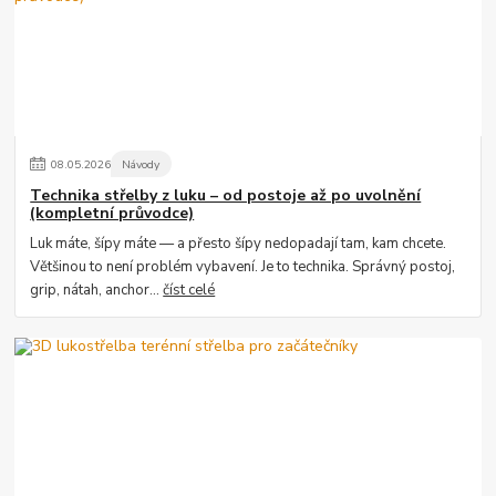
08
.
05
.
2026
Návody
Technika střelby z luku – od postoje až po uvolnění
(kompletní průvodce)
Luk máte, šípy máte — a přesto šípy nedopadají tam, kam chcete.
Většinou to není problém vybavení. Je to technika. Správný postoj,
grip, nátah, anchor...
číst celé