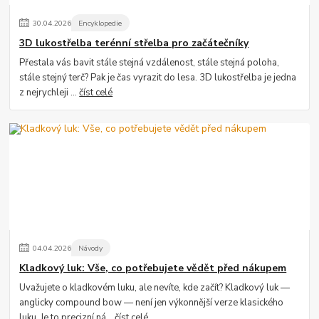
30
.
04
.
2026
Encyklopedie
3D lukostřelba terénní střelba pro začátečníky
Přestala vás bavit stále stejná vzdálenost, stále stejná poloha,
stále stejný terč? Pak je čas vyrazit do lesa. 3D lukostřelba je jedna
z nejrychleji ...
číst celé
04
.
04
.
2026
Návody
Kladkový luk: Vše, co potřebujete vědět před nákupem
Uvažujete o kladkovém luku, ale nevíte, kde začít? Kladkový luk —
anglicky compound bow — není jen výkonnější verze klasického
luku. Je to precizní ná...
číst celé