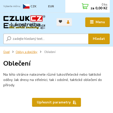
0
ks
CZK
EUR
za
0,00 Kč
Menu
Hledat
Úvod
Oděvy a doplňky
Oblečení
Oblečení
Na této stránce naleznete různé lukostřelecké nebo taktické
oděvy. Jak dresy na střelnici, tak i odolné, taktické oblečení do
přírody.
Upřesnit parametry