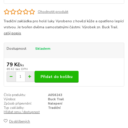
Ohodnotit produkt
Tradiční zakládka pro holé luky. Vyrobeno z hovězí kůže a opatřeno lepící
vrstvou. Je tvořen dvěma samostatnými částmi. Výrobek zn. Buck Trail.
celý popis
Dostupnost
Skladem
79 Kč
/
ks
65 Kč
bez DPH
Přidat do košíku
Číslo produktu:
A056243
Výrobce:
Buck Trail
Způsob připevnění:
Nalepení
Typ zakládky:
Tradiční
Hlídat cenu / dostupnost
Do oblíbených