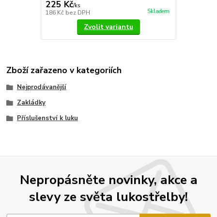
225 Kč
/
ks
Skladem
186 Kč
bez DPH
Zvolit variantu
Zboží zařazeno v kategoriích
Nejprodávanější
Zakládky
Příslušenství k luku
Nepropásněte novinky, akce a
slevy ze světa lukostřelby!