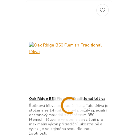
Oak Ridge B50 Flemish Traditional tětiva
Špičková tětiva pro tradiční luky. Tato tětiva je
složena ze 14 vláken a byl použitý speciální
dacronový materiál s označením B50
Flemish. Tětiva je vyrobena speciálně pro
maximální výkon při tradiční lukostřelbě a
vykazuje se zejména svou dlouhou
životností.