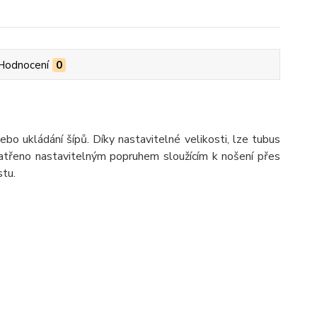
Hodnocení
0
bo ukládání šípů. Díky nastavitelné velikosti, lze tubus
patřeno nastavitelným popruhem sloužícím k nošení přes
tu.