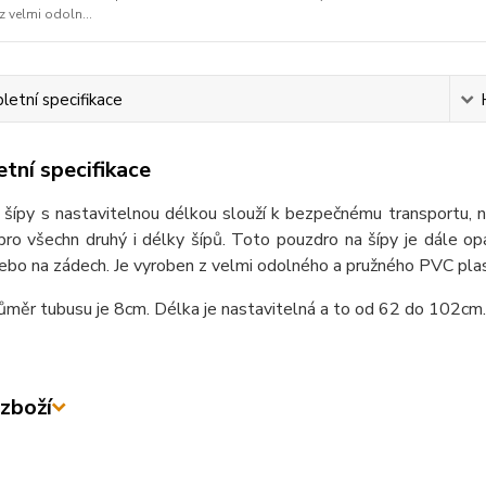
z velmi odoln...
etní specifikace
tní specifikace
šípy s nastavitelnou délkou slouží k bezpečnému transportu, ne
 pro všechn druhý i délky šípů. Toto pouzdro na šípy je dále o
ebo na zádech. Je vyroben z velmi odolného a pružného PVC plas
růměr tubusu je 8cm. Délka je nastavitelná a to od 62 do 102cm.
zboží