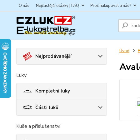
O nás
Nejčastější otázky | FAQ
Proč nakupovat u nás?
Úvod
B
Nejprodávanější
Aval
Luky
Kompletní luky
Části luků
Kuše a příslušenství