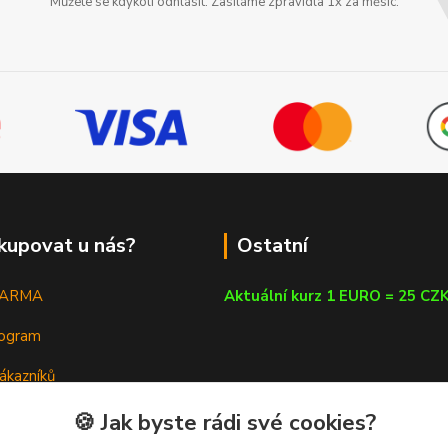
Můžete se kdykoli odhlásit. Zasíláme zpravidla 1x za měsíc.
kupovat u nás?
Ostatní
DARMA
Aktuální kurz 1 EURO = 25 CZ
rogram
ákazníků
em
🍪 Jak byste rádi své cookies?