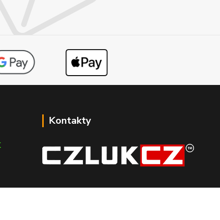
Kontakty
K
info@czluk.cz