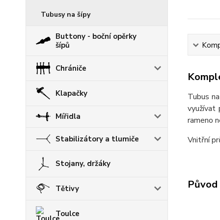
Tubusy na šípy
Buttony - boční opěrky
šípů
Kompl
Chrániče
Komple
Klapačky
Tubus na 
využívat
Mířidla
rameno n
Stabilizátory a tlumiče
Vnitřní p
Stojany, držáky
Původ 
Tětivy
Toulce