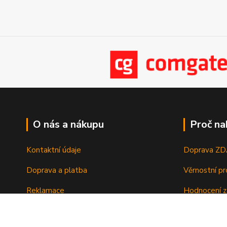
O nás a nákupu
Proč na
Kontaktní údaje
Doprava Z
Doprava a platba
Věrnostní p
Reklamace
Hodnocení z
Vrácení a výměna zboží
Zboží sklad