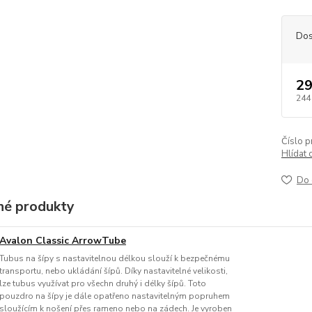
Dos
29
244
Číslo p
Hlídat 
Do 
é produkty
Avalon Classic ArrowTube
Tubus na šípy s nastavitelnou délkou slouží k bezpečnému
transportu, nebo ukládání šípů. Díky nastavitelné velikosti,
lze tubus využívat pro všechn druhý i délky šípů. Toto
pouzdro na šípy je dále opatřeno nastavitelným popruhem
sloužícím k nošení přes rameno nebo na zádech. Je vyroben