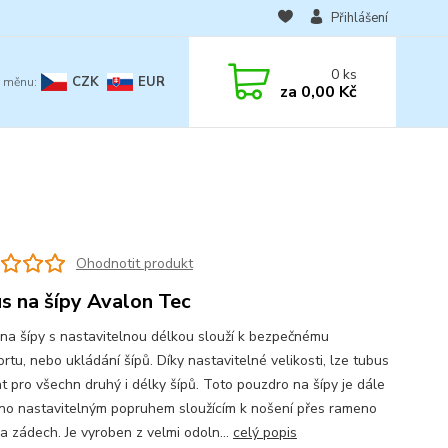
Přihlášení
0
ks
CZK
EUR
za
0,00 Kč
Ohodnotit produkt
s na šípy Avalon Tec
na šípy s nastavitelnou délkou slouží k bezpečnému
rtu, nebo ukládání šípů. Díky nastavitelné velikosti, lze tubus
at pro všechn druhý i délky šípů. Toto pouzdro na šípy je dále
no nastavitelným popruhem sloužícím k nošení přes rameno
a zádech. Je vyroben z velmi odoln...
celý popis