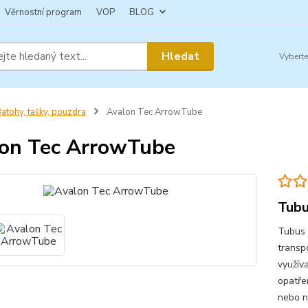
Věrnostní program
VOP
BLOG
Hledat
atohy, tašky, pouzdra
Avalon Tec ArrowTube
on Tec ArrowTube
Tubu
Tubus 
transpo
využív
opatře
nebo n