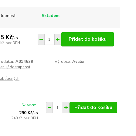
tupnost
Skladem
5 Kč
/
ks
Přidat do košíku
 Kč
bez DPH
roduktu:
A014629
Výrobce:
Avalon
cenu / dostupnost
oblíbených
Skladem
Přidat do košíku
290 Kč
/
ks
240 Kč
bez DPH