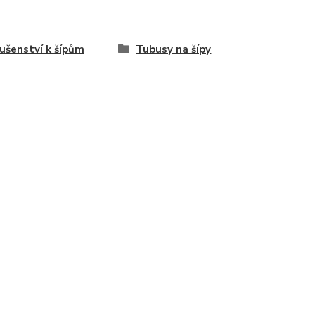
lušenství k šípům
Tubusy na šípy