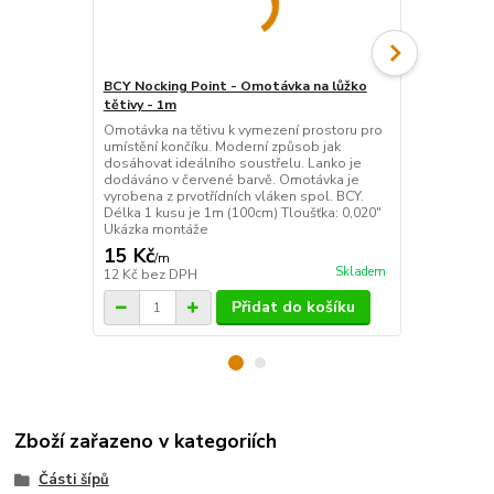
BCY Nocking Point - Omotávka na lůžko
Platinum Bo
tětivy - 1m
Lepidlo od 
určené k lepe
Omotávka na tětivu k vymezení prostoru pro
silikonově p
umístění končíku. Moderní způsob jak
Velikost lepi
dosáhovat ideálního soustřelu. Lanko je
dodáváno v červené barvě. Omotávka je
vyrobena z prvotřídních vláken spol. BCY.
Délka 1 kusu je 1m (100cm) Tloušťka: 0,020"
Ukázka montáže
15 Kč
195 Kč
/
m
/
ks
Skladem
12 Kč
bez DPH
161 Kč
bez 
Přidat do košíku
Zboží zařazeno v kategoriích
Části šípů