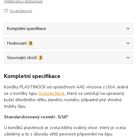
Hlídat cenu / dostupnost
Do oblíbených
Kompletní specifikace
Hodnocení
0
Související zboží
2
Kompletní specifikace
Končíky PLASTINOCK od společnosti AAE-Arizona z USA. Jedná
se o končíky typu
Outside Nock
, které se umísťují na upravený
kužel dřevěného dříku daného rozměru, případně jiné vhodné
trubky šípu.
Standardizovaný rozměr: 5/16"
U končíků plastinock je zcela běžný oválný otvor, který je zcela
záměrný a to z důvodu větší pevnosti připevnění na šípu.