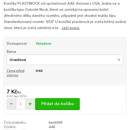
Končíky PLASTINOCK od společnosti AAE-Arizona z USA. Jedná se o
končíky typu Outside Nock, které se umísťují na upravený kužel
dřevěného dříku daného rozměru, případně jiné vhodné trubky šípu.
Standardizovaný rozměr: 5/16" U končíků plastinock je zcela běžný oválný
otvor, který je zcela záměrný a to...
celý popis
Dostupnost
Skladem
Barva
Cena před
9 Kč
slevou
7 Kč
/
ks
6 Kč
bez DPH
Přidat do košíku
Číslo produktu:
kon0005
Výrobce:
AAE