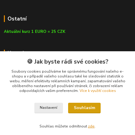
Ostatní
Aktuální kurz 1 EURO = 25 CZK
Kontakty
🍪 Jak byste rádi své cookies?
Soubory cookies používáme ke správnému fungování našeho e-
shopu a v případě vašeho souhlasu také ke sledování statistik o
webu, měření efektivity reklamních kampaní, zapamatování vašeho
info@czluk.cz
oblíbeného nastavení při používání stránek, či zobrazení reklam
odpovídajících vašim preferencím.
Více k využití cookies
Souhlasím
Nastavení
© Since 2013 | CZLUK s.r.o. | info@czluk.cz
Souhlas můžete odmítnout
zde
.
Vytvořeno na
Eshop-rychle.cz