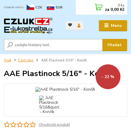
0
ks
CZK
EUR
za
0,00 Kč
Menu
Hledat
Úvod
Části šípů
AAE Plastinock 5/16" - Končík
AAE Plastinock 5/16" - Končík
- 22 %
Ohodnotit produkt