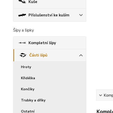
Kuše
Příslušenství ke kuším
Šípy a šipky
Kompletní šípy
Části šípů
Hroty
Křidélka
Končíky
Kompl
Trubky a dříky
Komple
Ostatní