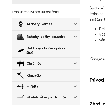
Špičkové 
Příslušenství pro lukostřelbu
Jedná se 
zajišťuje 
Archery Games
Dél
Výš
Batohy, tašky, pouzdra
Váh
Buttony - boční opěrky
šípů
Cena je 
Chrániče
Klapačky
Původ 
Mířidla
Stabilizátory a tlumiče
Zboží 