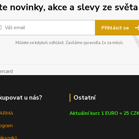
 novinky, akce a slevy ze světa
Přihlásit se
Můžete se kdykoli odhlásit. Zasíláme zpravidla 1x za měsíc.
kupovat u nás?
Ostatní
DARMA
Aktuální kurz 1 EURO = 25 CZ
rogram
ákazníků