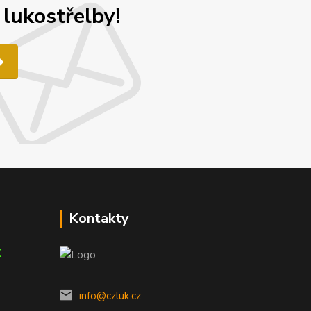
 lukostřelby!
Kontakty
K
info@czluk.cz