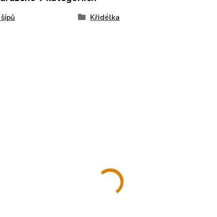
 šípů
Křidélka