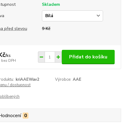
tupnost
Skladem
va
a před slevou
9 Kč
Kč
/
ks
Přidat do košíku
bez DPH
roduktu:
kriAAEWav2
Výrobce:
AAE
cenu / dostupnost
oblíbených
Hodnocení
0