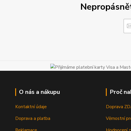
Nepropásněte
O nás a nákupu
Proč na
Kontaktní údaje
Doprava Z
Doprava a platba
Věrnostní p
Reklamace
Hodnocení z