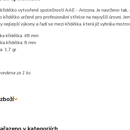
křidélko vytvořené společností AAE - Arizona. Je navrženo tak, 
o křidélko určené pro profesionální střelce na nejvyšší úrovni. Je
ty nejlepší výkony a řadí se mezi křidélka, která již vyhrála mistro
ka křidélka: 48 mm
ka křidélka: 8 mm
a: 1,7 gr
uvedena za 1 ks
zboží
zařazeno v kategoriích