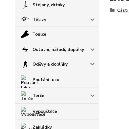
Stojany, držáky
Části
Tětivy
Toulce
Ostatní, nářadí, doplňky
Oděvy a doplňky
Poutání luku
Terče
Vypouštěče
Zakládky