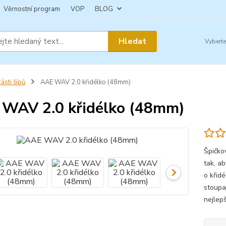
Věrnostní program
VOP
BLOG
Hledat
ásti šípů
AAE WAV 2.0 křidélko (48mm)
WAV 2.0 křidélko (48mm)
Špičko
tak, a
o křidé
stoupaj
nejlepš