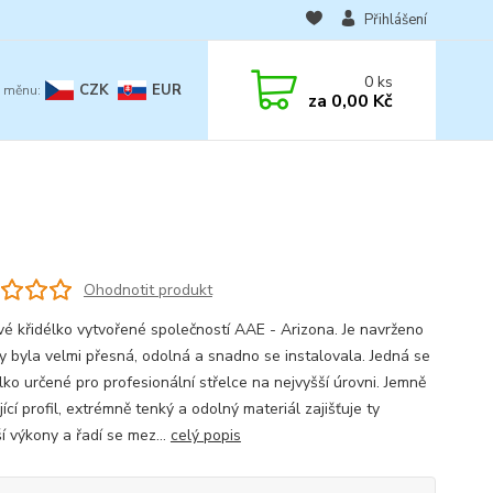
Přihlášení
0
ks
CZK
EUR
za
0,00 Kč
Ohodnotit produkt
vé křidélko vytvořené společností AAE - Arizona. Je navrženo
by byla velmi přesná, odolná a snadno se instalovala. Jedná se
lko určené pro profesionální střelce na nejvyšší úrovni. Jemně
ící profil, extrémně tenký a odolný materiál zajišťuje ty
í výkony a řadí se mez...
celý popis