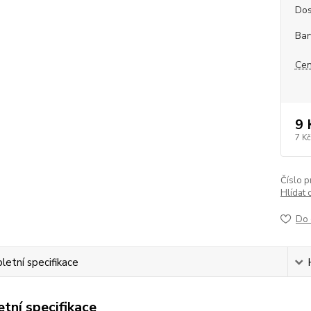
Dos
Bar
Cen
9 
7 Kč
Číslo p
Hlídat 
Do 
etní specifikace
tní specifikace