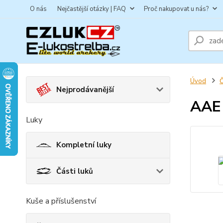
O nás
Nejčastější otázky | FAQ
Proč nakupovat u nás?
Úvod
Č
Nejprodávanější
AAE 
Luky
Kompletní luky
Části luků
Kuše a příslušenství