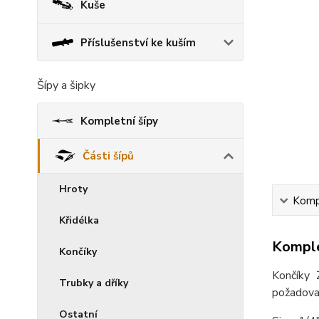
Kuše
Příslušenství ke kuším
Šípy a šipky
Kompletní šípy
Části šípů
Hroty
Kompl
Křidélka
Komple
Končíky
Končíky 
Trubky a dříky
požadova
Ostatní