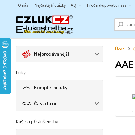
O nás
Nejčastější otázky | FAQ
Proč nakupovat u nás?
Úvod
Č
Nejprodávanější
AAE 
Luky
Kompletní luky
Části luků
Kuše a příslušenství