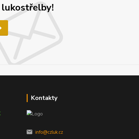
 lukostřelby!
Kontakty
K
info@czluk.cz