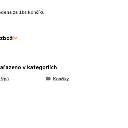
"
dena za 1ks končíku
zboží
zařazeno v kategoriích
 šípů
Končíky