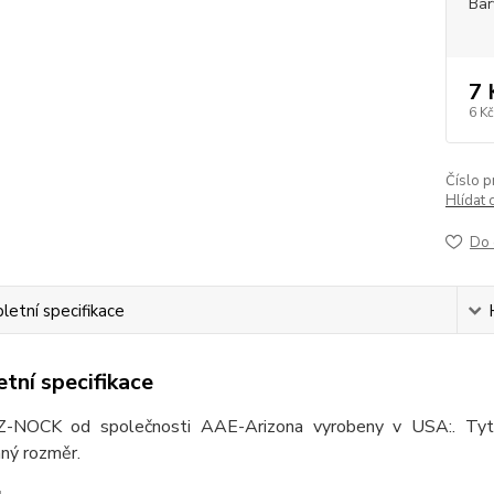
Bar
7 
6 Kč
Číslo p
Hlídat 
Do 
etní specifikace
tní specifikace
Z-NOCK od společnosti AAE-Arizona vyrobeny v USA:. Tyto k
ný rozměr.