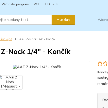
Věrnostní program
VOP
BLOG
Hledat
ásti šípů
AAE Z-Nock 1/4" - Končík
Z-Nock 1/4" - Končík
Končík
končíky
rozměr
Dos