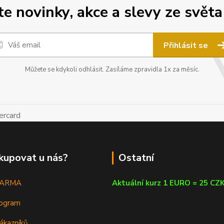
 novinky, akce a slevy ze světa
Přihlásit se
Můžete se kdykoli odhlásit. Zasíláme zpravidla 1x za měsíc.
kupovat u nás?
Ostatní
DARMA
Aktuální kurz 1 EURO = 25 CZ
rogram
ákazníků