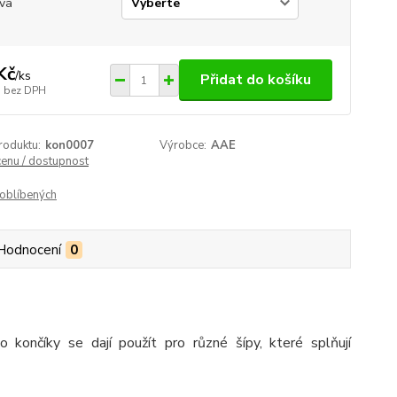
va
Kč
/
ks
Přidat do košíku
bez DPH
roduktu:
kon0007
Výrobce:
AAE
cenu / dostupnost
oblíbených
Hodnocení
0
ončíky se dají použít pro různé šípy, které splňují