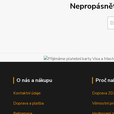
Nepropásněte
O nás a nákupu
Proč na
Kontaktní údaje
Doprava Z
Doprava a platba
Věrnostní p
Reklamace
Hodnocení z