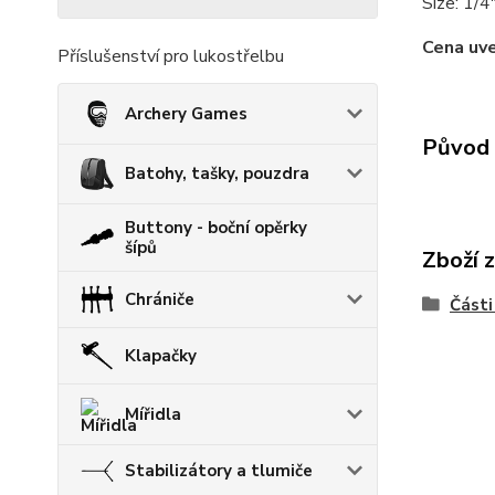
Size: 1/4
Cena uve
Příslušenství pro lukostřelbu
Archery Games
Původ 
Batohy, tašky, pouzdra
Buttony - boční opěrky
šípů
Zboží 
Chrániče
Části
Klapačky
Mířidla
Stabilizátory a tlumiče