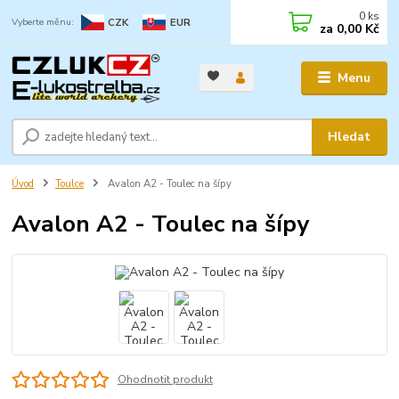
0
ks
CZK
EUR
za
0,00 Kč
Menu
Hledat
Úvod
Toulce
Avalon A2 - Toulec na šípy
Avalon A2 - Toulec na šípy
Ohodnotit produkt