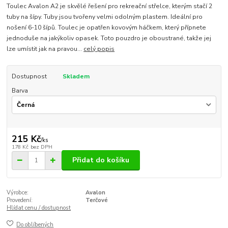
Toulec Avalon A2 je skvělé řešení pro rekreační střelce, kterým stačí 2
tuby na šípy. Tuby jsou tvořeny velmi odolným plastem. Ideální pro
nošení 6-10 šípů. Toulec je opatřen kovovým háčkem, který přípnete
jednoduše na jakýkoliv opasek. Toto pouzdro je oboustrané, takže jej
lze umístit jak na pravou...
celý popis
Dostupnost
Skladem
Barva
215 Kč
/
ks
178 Kč
bez DPH
Přidat do košíku
Výrobce:
Avalon
Provedení:
Terčové
Hlídat cenu / dostupnost
Do oblíbených