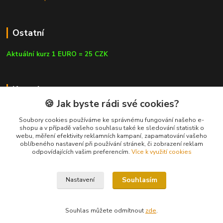
Ostatní
Aktuální kurz 1 EURO = 25 CZK
Kontakty
🍪 Jak byste rádi své cookies?
Soubory cookies používáme ke správnému fungování našeho e-
shopu a v případě vašeho souhlasu také ke sledování statistik o
webu, měření efektivity reklamních kampaní, zapamatování vašeho
info@czluk.cz
oblíbeného nastavení při používání stránek, či zobrazení reklam
odpovídajících vašim preferencím.
Více k využití cookies
Souhlasím
Nastavení
© Since 2013 | CZLUK s.r.o. | info@czluk.cz
Souhlas můžete odmítnout
zde
.
Vytvořeno na
Eshop-rychle.cz