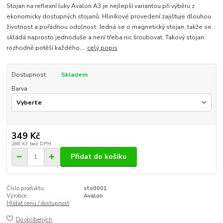
Stojan na reflexní luky Avalon A3 je nejlepší variantou při výběru z
ekonomicky dostupných stojanů. Hliníkové provedení zajišťuje dlouhou
životnost a pořádnou odolnost. Jedná se o magnetický stojan, takže se
skládá naprosto jednoduše a není třeba nic šroubovat. Takový stojan
rozhodně potěší každého,...
celý popis
Dostupnost
Skladem
Barva
349 Kč
288 Kč
bez DPH
Přidat do košíku
Číslo produktu:
sto0001
Výrobce:
Avalon
Hlídat cenu / dostupnost
Do oblíbených