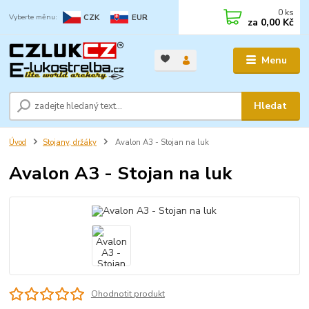
0
ks
CZK
EUR
za
0,00 Kč
Menu
Hledat
Úvod
Stojany, držáky
Avalon A3 - Stojan na luk
Avalon A3 - Stojan na luk
Ohodnotit produkt