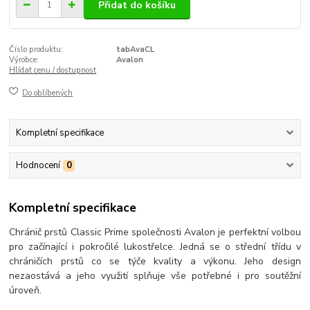
Přidat do košíku
Číslo produktu:
tabAvaCL
Výrobce:
Avalon
Hlídat cenu / dostupnost
Do oblíbených
Kompletní specifikace
Hodnocení
0
Kompletní specifikace
Chránič prstů Classic Prime společnosti Avalon je perfektní volbou
pro začínající i pokročilé lukostřelce. Jedná se o střední třídu v
chráničích prstů co se týče kvality a výkonu. Jeho design
nezaostává a jeho využití splňuje vše potřebné i pro soutěžní
úroveň.