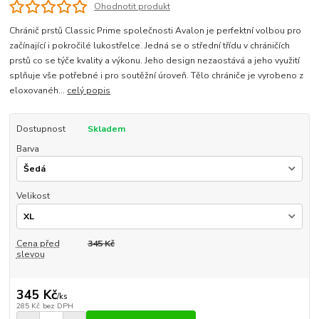
Ohodnotit produkt
Chránič prstů Classic Prime společnosti Avalon je perfektní volbou pro
začínající i pokročilé lukostřelce. Jedná se o střední třídu v chráničích
prstů co se týče kvality a výkonu. Jeho design nezaostává a jeho využití
splňuje vše potřebné i pro soutěžní úroveň. Tělo chrániče je vyrobeno z
eloxovanéh...
celý popis
Dostupnost
Skladem
Barva
Velikost
Cena před
345 Kč
slevou
345 Kč
/
ks
285 Kč
bez DPH