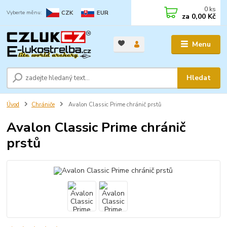
0
ks
CZK
EUR
za
0,00 Kč
Menu
Hledat
Úvod
Chrániče
Avalon Classic Prime chránič prstů
Avalon Classic Prime chránič
prstů