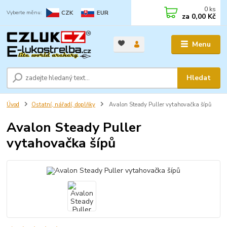
0
ks
CZK
EUR
za
0,00 Kč
Menu
Hledat
Úvod
Ostatní, nářadí, doplňky
Avalon Steady Puller vytahovačka šípů
Avalon Steady Puller
vytahovačka šípů