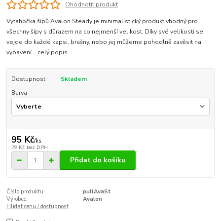
Ohodnotit produkt
Vytahočka šípů Avalon Steady je minimalistický produkt vhodný pro
všechny šípy s důrazem na co nejmenší velikost. Díky své velikosti se
vejde do každé kapsi, brašny, nebo jej můžeme pohodlně zavěsit na
vybavení.
celý popis
Dostupnost
Skladem
Barva
95 Kč
/
ks
79 Kč
bez DPH
Přidat do košíku
Číslo produktu:
pullAvaSt
Výrobce:
Avalon
Hlídat cenu / dostupnost