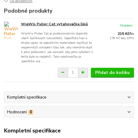
Do oblíbených
Podobné produkty
WiaWis Puller Cat vytahovačka šípů
Skladem
WiaWis Puller Cat je profesionálním doplněk
215 Kč
/
ks
všech špičkových lukostřelců. Specifický tvar a
178 Kč
bez DPH
ohyby spolu se speciálním materiálem zajišťují to
nejpevnější uchopení šípu tak, aby nemohlo dojít
k jeho poškození, ale zároveň, aby jeho vytažení z
terče bylo co nejlehčí. Tato vytahovačka je
specifická svý...
Přidat do košíku
Kompletní specifikace
Hodnocení
0
Kompletní specifikace