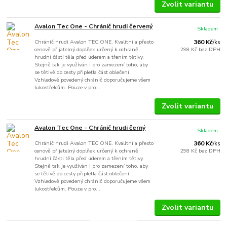
Zvolit variantu
Avalon Tec One - Chránič hrudi červený
Skladem
Chránič hrudi Avalon TEC ONE. Kvalitní a přesto
360 Kč
/
ks
cenově přijatelný doplňek určený k ochraně
298 Kč
bez DPH
hrudní části těla před úderem a třením tětivy.
Stejně tak je využíván i pro zamezení toho, aby
se tětivě do cesty připletla část oblečení.
Vzhledově povedený chránič doporučujeme všem
lukostřelcům. Pouze v pro...
Zvolit variantu
Avalon Tec One - Chránič hrudi černý
Skladem
Chránič hrudi Avalon TEC ONE. Kvalitní a přesto
360 Kč
/
ks
cenově přijatelný doplňek určený k ochraně
298 Kč
bez DPH
hrudní části těla před úderem a třením tětivy.
Stejně tak je využíván i pro zamezení toho, aby
se tětivě do cesty připletla část oblečení.
Vzhledově povedený chránič doporučujeme všem
lukostřelcům. Pouze v pro...
Zvolit variantu