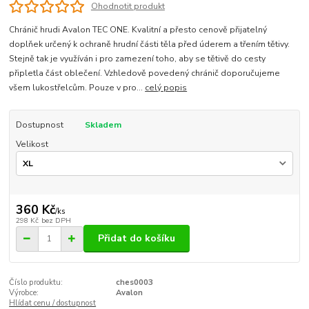
Ohodnotit produkt
Chránič hrudi Avalon TEC ONE. Kvalitní a přesto cenově přijatelný
doplňek určený k ochraně hrudní části těla před úderem a třením tětivy.
Stejně tak je využíván i pro zamezení toho, aby se tětivě do cesty
připletla část oblečení. Vzhledově povedený chránič doporučujeme
všem lukostřelcům. Pouze v pro...
celý popis
Dostupnost
Skladem
Velikost
360 Kč
/
ks
298 Kč
bez DPH
Přidat do košíku
Číslo produktu:
ches0003
Výrobce:
Avalon
Hlídat cenu / dostupnost