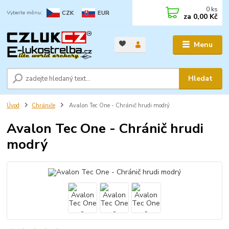
0
ks
CZK
EUR
za
0,00 Kč
Menu
Hledat
Úvod
Chrániče
Avalon Tec One - Chránič hrudi modrý
Avalon Tec One - Chránič hrudi
modrý