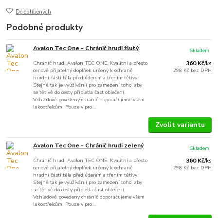
Do oblíbených
Podobné produkty
Avalon Tec One - Chránič hrudi žlutý
Skladem
Chránič hrudi Avalon TEC ONE. Kvalitní a přesto
360 Kč
/
ks
cenově přijatelný doplňek určený k ochraně
298 Kč
bez DPH
hrudní části těla před úderem a třením tětivy.
Stejně tak je využíván i pro zamezení toho, aby
se tětivě do cesty připletla část oblečení.
Vzhledově povedený chránič doporučujeme všem
lukostřelcům. Pouze v pro...
Zvolit variantu
Avalon Tec One - Chránič hrudi zelený
Skladem
Chránič hrudi Avalon TEC ONE. Kvalitní a přesto
360 Kč
/
ks
cenově přijatelný doplňek určený k ochraně
298 Kč
bez DPH
hrudní části těla před úderem a třením tětivy.
Stejně tak je využíván i pro zamezení toho, aby
se tětivě do cesty připletla část oblečení.
Vzhledově povedený chránič doporučujeme všem
lukostřelcům. Pouze v pro...