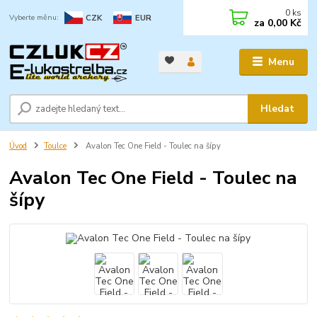
0
ks
CZK
EUR
za
0,00 Kč
Menu
Hledat
Úvod
Toulce
Avalon Tec One Field - Toulec na šípy
Avalon Tec One Field - Toulec na
šípy