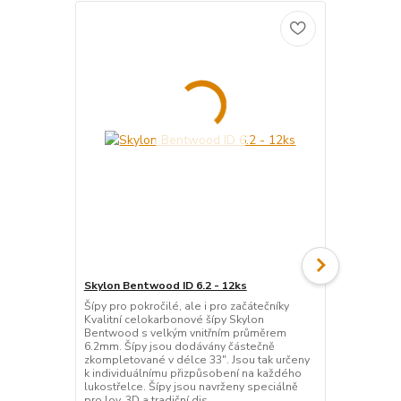
Skylon Bentwood ID 6.2 - 12ks
Fivics Falc
prstů
Šípy pro pokročilé, ale i pro začátečníky
Kvalitní celokarbonové šípy Skylon
Elitní chráni
Bentwood s velkým vnitřním průměrem
Cordovan pr
6.2mm. Šípy jsou dodávány částečně
holým lukem,
zkompletované v délce 33". Jsou tak určeny
doplňků. Hod
k individuálnímu přizpůsobení na každého
lukostřelbu.
lukostřelce. Šípy jsou navrženy speciálně
je doplněn s
pro lov, 3D a tradiční dis...