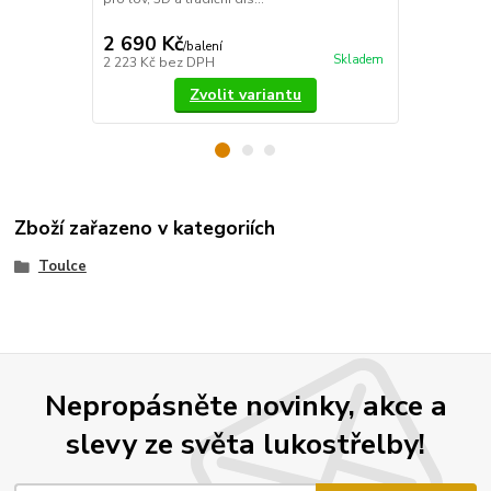
eloxovaného 
doplněn o sk.
2 690 Kč
1 850 Kč
/
balení
Skladem
2 223 Kč
bez DPH
1 529 Kč
bez
Zvolit variantu
Zboží zařazeno v kategoriích
Toulce
Nepropásněte novinky, akce a
slevy ze světa lukostřelby!