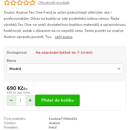
Ohodnotit produkt
Toulec Avalon Tec One Field je určen pokročilejší střelcům, ale i
profesionálům. Důraz na kvalitu je zde podmíněn nízkou cenou. Řada
výrobků Tec One se značí dostatečnou kvalitou materiálů a opravodovou
funkčností, avšak s důrazem na co nejnižší cenu. Tento poměr se značce
Avalon opravdu povedl. Tou...
celý popis
Dostupnost
Na objednání (běžně do 7-10 dní)
Barva
690 Kč
/
ks
570 Kč
bez DPH
Přidat do košíku
Číslo produktu:
touAvaTOfield21
Výrobce:
Avalon
Provedení:
Field