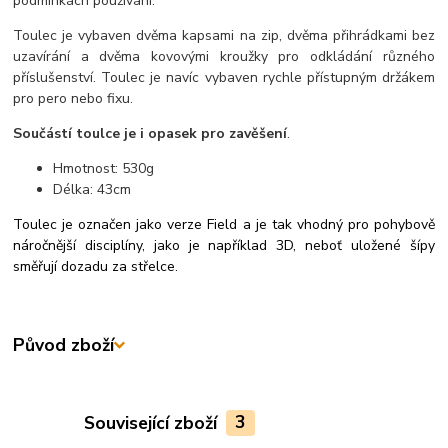
podmínkách používání.
Toulec je vybaven dvěma kapsami na zip, dvěma přihrádkami bez
uzavírání a dvěma kovovými kroužky pro odkládání různého
příslušenství. Toulec je navíc vybaven rychle přístupným držákem
pro pero nebo fixu.
Součástí toulce je i opasek pro zavěšení
.
Hmotnost: 530g
Délka: 43cm
Toulec je označen jako verze Field a je tak vhodný pro pohybově
náročnější disciplíny, jako je například 3D, neboť uložené šípy
směřují dozadu za střelce.
Původ zboží
Související zboží
3