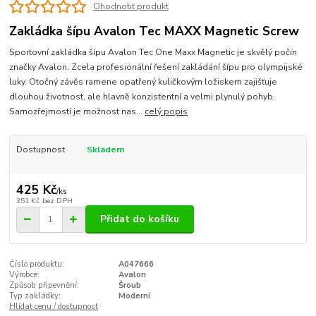
Ohodnotit produkt
Zakládka šípu Avalon Tec MAXX Magnetic Screw
Sportovní zakládka šípu Avalon Tec One Maxx Magnetic je skvělý počin
značky Avalon. Zcela profesionální řešení zakládání šípu pro olympijské
luky. Otočný závěs ramene opatřený kuličkovým ložiskem zajišťuje
dlouhou životnost, ale hlavně konzistentní a velmi plynulý pohyb.
Samozřejmostí je možnost nas...
celý popis
Dostupnost
Skladem
425 Kč
/
ks
351 Kč
bez DPH
Přidat do košíku
Číslo produktu:
A047666
Výrobce:
Avalon
Způsob připevnění:
Šroub
Typ zakládky:
Moderní
Hlídat cenu / dostupnost