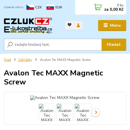
0
ks
CZK
EUR
za
0,00 Kč
Menu
Hledat
Úvod
Zakládky
Avalon Tec MAXX Magnetic Screw
Avalon Tec MAXX Magnetic
Screw