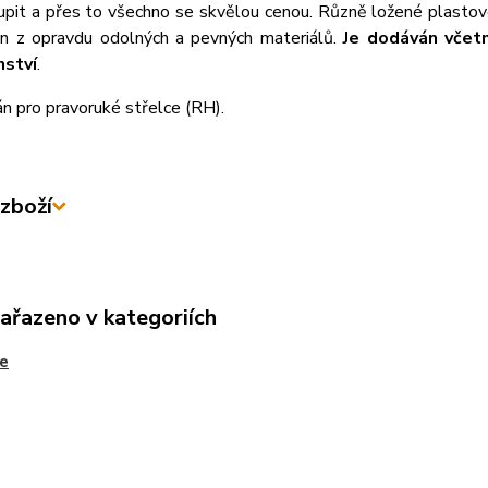
upit a přes to všechno se skvělou cenou. Různě ložené plastové
en z opravdu odolných a pevných materiálů.
Je dodáván včetn
nství
.
n pro pravoruké střelce (RH).
zboží
zařazeno v kategoriích
e