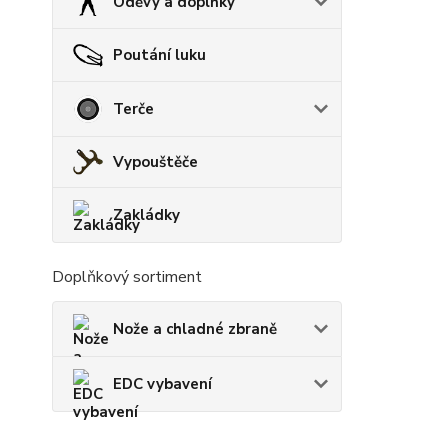
Oděvy a doplňky
Poutání luku
Terče
Vypouštěče
Zakládky
Doplňkový sortiment
Nože a chladné zbraně
EDC vybavení