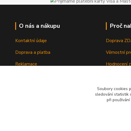
O nás a nákupu
Proč na
Kontaktní údaje
Doprava Z
Doprava a platba
Věrnostní p
Reklamace
Hodnocení z
Vrácení a výměna zboží
Zboží sklad
Ochrana osobních údajů
Zkušenosti 
Soubory cookies 
sledování statisti
Obchodní podmínky
při používání