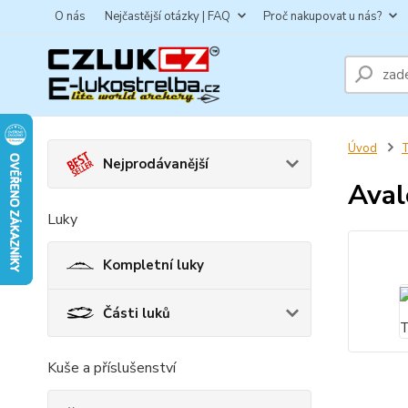
O nás
Nejčastější otázky | FAQ
Proč nakupovat u nás?
Úvod
T
Nejprodávanější
Aval
Luky
Kompletní luky
Části luků
Kuše a příslušenství