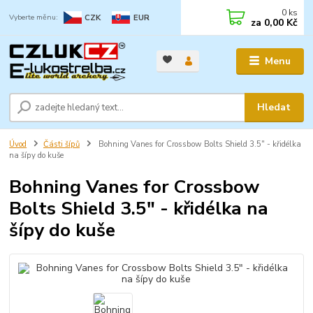
0
ks
CZK
EUR
za
0,00 Kč
Menu
Hledat
Úvod
Části šípů
Bohning Vanes for Crossbow Bolts Shield 3.5" - křidélka
na šípy do kuše
Bohning Vanes for Crossbow
Bolts Shield 3.5" - křidélka na
šípy do kuše