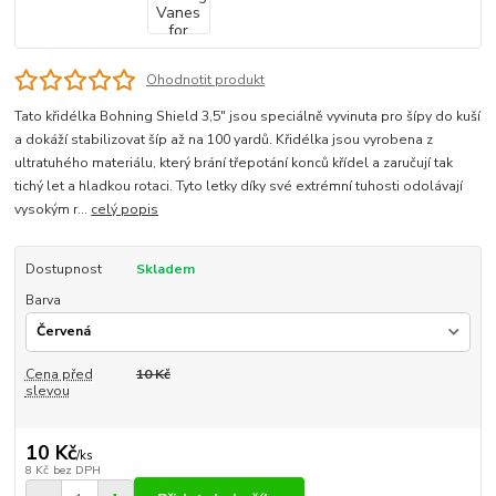
Ohodnotit produkt
Tato křidélka Bohning Shield 3,5" jsou speciálně vyvinuta pro šípy do kuší
a dokáží stabilizovat šíp až na 100 yardů. Křidélka jsou vyrobena z
ultratuhého materiálu, který brání třepotání konců křídel a zaručují tak
tichý let a hladkou rotaci. Tyto letky díky své extrémní tuhosti odolávají
vysokým r...
celý popis
Dostupnost
Skladem
Barva
Cena před
10 Kč
slevou
10 Kč
/
ks
8 Kč
bez DPH