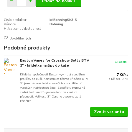
Přidat do košíku
Číslo produktu:
kriBohningSh3-5
Výrobce:
Bohning
Hlídat cenu / dostupnost
Do oblíbených
Podobné produkty
Easton Vanes for Crossbow Bolts BTV
Skladem
3" - křidélka na šípy do kuše
Křidélka společnosti Easton vyvinutá speciálně
7 Kč
/
ks
pro šípy do kuší. Konstrukce těchto křidélek BTV
6 Kč
bez DPH
3" je extrémně tuhá a zaručí tak stabilitu při
vysokých rychlostech šípu. Specificky tvarovaná
zadní část umožňuje dosažení maximální
přesnosti. Velikost: 3" Cena je uvedena za 1
křidélko.
Zvolit variantu