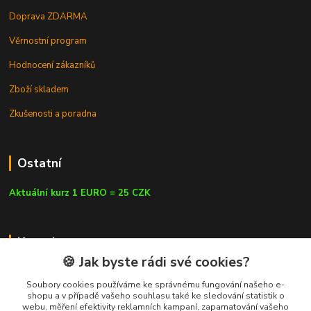
Doprava ZDARMA
Věrnostní program
Hodnocení zákazníků
Zboží skladem
Zkušenosti a poradna
Ostatní
Aktuální kurz 1 EURO = 25 CZK
Kontakty
🍪 Jak byste rádi své cookies?
Soubory cookies používáme ke správnému fungování našeho e-
shopu a v případě vašeho souhlasu také ke sledování statistik o
webu, měření efektivity reklamních kampaní, zapamatování vašeho
info@czluk.cz