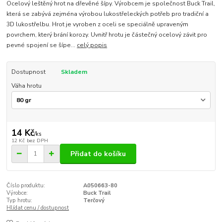
Ocelový leštěný hrot na dřevěné šípy. Výrobcem je společnost Buck Trail,
která se zabývá zejména výrobou lukostřeleckých potřeb pro tradiční a
3D lukostřelbu. Hrot je vyroben z oceli se speciálně upraveným
povrchem, který brání korozy. Uvnitř hrotu je částečný ocelový závit pro
pevné spojení se šípe...
celý popis
Dostupnost
Skladem
Váha hrotu
14 Kč
/
ks
12 Kč
bez DPH
Přidat do košíku
Číslo produktu:
A050663-80
Výrobce:
Buck Trail
Typ hrotu:
Terčový
Hlídat cenu / dostupnost