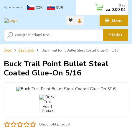
0
ks
CZK
EUR
za
0,00 Kč
Menu
Hledat
Úvod
Části šípů
Buck Trail Point Bullet Steal Coated Glue-On 5/16
Buck Trail Point Bullet Steal
Coated Glue-On 5/16
Ohodnotit produkt