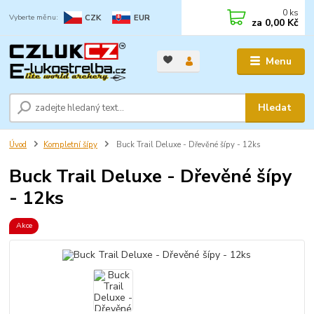
0
ks
CZK
EUR
za
0,00 Kč
Menu
Hledat
Úvod
Kompletní šípy
Buck Trail Deluxe - Dřevěné šípy - 12ks
Buck Trail Deluxe - Dřevěné šípy
- 12ks
Akce