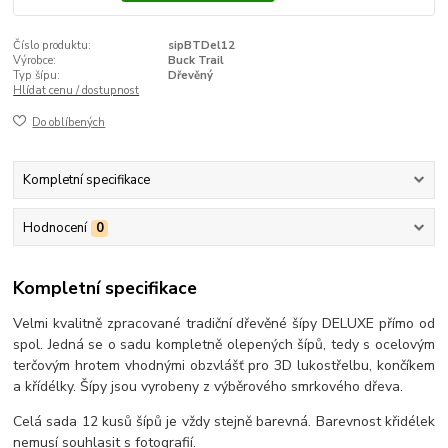
Číslo produktu:
sipBTDel12
Výrobce:
Buck Trail
Typ šípu:
Dřevěný
Hlídat cenu / dostupnost
Do oblíbených
Kompletní specifikace
Hodnocení
0
Kompletní specifikace
Velmi kvalitně zpracované tradiční dřevěné šípy DELUXE přímo od
spol. Jedná se o sadu kompletně olepených šípů, tedy s ocelovým
terčovým hrotem vhodnými obzvlášť pro 3D lukostřelbu, končíkem
a křídélky. Šípy jsou vyrobeny z výběrového smrkového dřeva.
Celá sada 12 kusů šípů je vždy stejně barevná. Barevnost křidélek
nemusí souhlasit s fotografií.