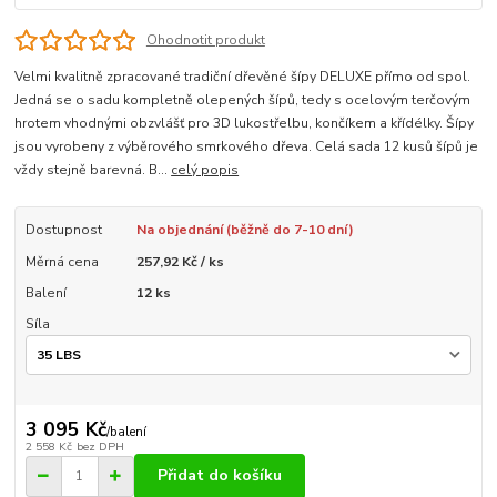
Ohodnotit produkt
Velmi kvalitně zpracované tradiční dřevěné šípy DELUXE přímo od spol.
Jedná se o sadu kompletně olepených šípů, tedy s ocelovým terčovým
hrotem vhodnými obzvlášť pro 3D lukostřelbu, končíkem a křídélky. Šípy
jsou vyrobeny z výběrového smrkového dřeva. Celá sada 12 kusů šípů je
vždy stejně barevná. B...
celý popis
Dostupnost
Na objednání (běžně do 7-10 dní)
Měrná cena
257,92 Kč / ks
Balení
12 ks
Síla
3 095 Kč
/
balení
2 558 Kč
bez DPH
Přidat do košíku