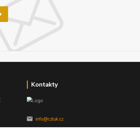
Kontakty
K
info@czluk.cz