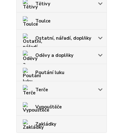
Tětivy
Toulce
Ostatní, nářadí, doplňky
Oděvy a doplňky
Poutání luku
Terče
Vypouštěče
Zakládky