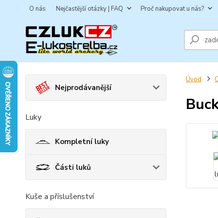
O nás
Nejčastější otázky | FAQ
Proč nakupovat u nás?
Úvod
C
Nejprodávanější
Buck
Luky
Kompletní luky
Části luků
Kuše a příslušenství