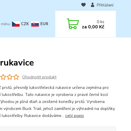
Přihlášení
0
ks
CZK
EUR
za
0,00 Kč
 rukavice
Ohodnotit produkt
č prstů, přesněji lukostřelecká rukavice určena zejména pro
í lukostřelbu. Tato rukavice je vyrobena z pravé černé kozí
Výhodou je plná dlaň a zesílené konečky prstů. Vyrobena
 výrobcem Buck Trail, jehož zaměření je výhradně na doplňky
ní lukostřelby. Rukavice dodáváme...
celý popis