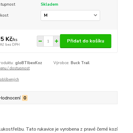
tupnost
Skladem
ikost
5 Kč
/
ks
Přidat do košíku
 Kč
bez DPH
roduktu:
gloBTIbexKoz
Výrobce:
Buck Trail
cenu / dostupnost
oblíbených
Hodnocení
0
 lukostřelbu. Tato rukavice je vyrobena z pravé černé kozí