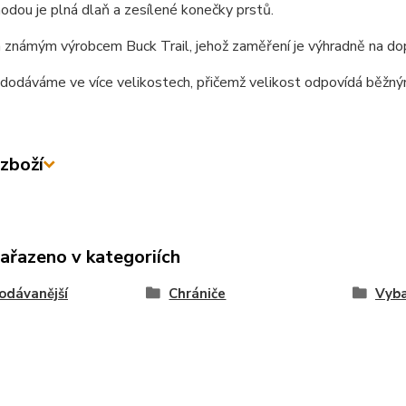
odou je plná dlaň a zesílené konečky prstů.
známým výrobcem Buck Trail, jehož zaměření je výhradně na dopl
 dodáváme ve více velikostech, přičemž velikost odpovídá běž
zboží
zařazeno v kategoriích
odávanější
Chrániče
Vyba