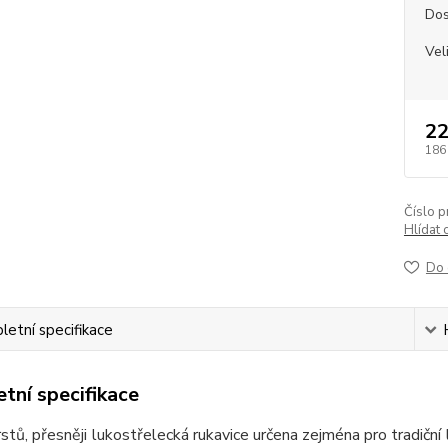
Dos
Vel
22
186
Číslo p
Hlídat 
Do 
etní specifikace
tní specifikace
rstů, přesněji lukostřelecká rukavice určena zejména pro tradiční