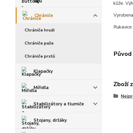
šípů
kůže. Výh
Vyrobena 
Chrániče
Rukavice
Chrániče hrudi
Chrániče paže
Původ 
Chrániče prstů
Klapačky
Zboží 
Mířidla
Nejpr
Stabilizátory a tlumiče
Stojany, držáky