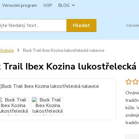
Věrnostní program
VOP
BLOG
Hledat
hrániče
Buck Trail Ibex Kozina lukostřelecká rukavice
 Trail Ibex Kozina lukostřelecká
Chráni
tradičn
kůže. 
známým
tradič