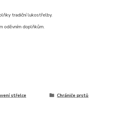
ňky tradiční lukostřelby.
ným oděvním doplňkům.
vení střelce
Chrániče prstů