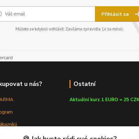
Přihlásit se
Můžete se kdykoli odhlásit. Zasíláme zpravidla 1x za měsíc.
kupovat u nás?
Ostatní
DARMA
Aktuální kurz 1 EURO = 25 CZ
rogram
ákazníků
em
🍪 Jak byste rádi své cookies?