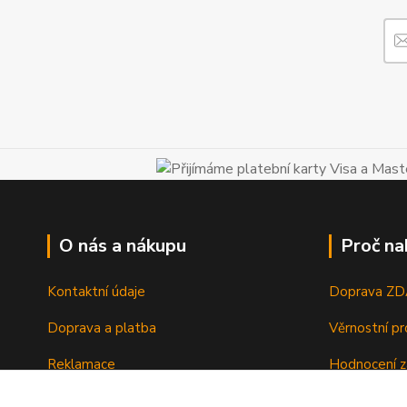
O nás a nákupu
Proč na
Kontaktní údaje
Doprava Z
Doprava a platba
Věrnostní p
Reklamace
Hodnocení z
Vrácení a výměna zboží
Zboží sklad