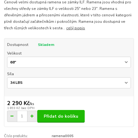
Cenově velmi dostupná ramena se zámky ILF. Ramena jsou vhodná pro
všechny středy se zámky ILF o velikosti 25" nebo 23". Ramena s
dřevěným jádrem a přirozenými vlastnosti, které v této cenové kategorii
plně dostačují začátečníkům i pokročilým. Ramena jsou dostupná ve
třech různých velikostech k sesta...
celý popis
Dostupnost
Skladem
Velikost
Síla
2 290 Kč
/
ks
1 893 Kč
bez DPH
Přidat do košíku
Číslo produktu:
ramena0005