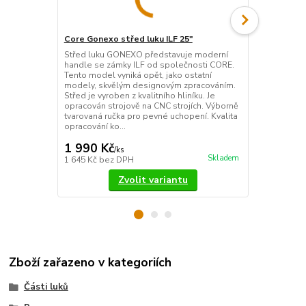
Core Gonexo střed luku ILF 25"
Kinetic Ario
Střed luku GONEXO představuje moderní
Zbrusu nový 
handle se zámky ILF od společnosti CORE.
společnosti 
Tento model vyniká opět, jako ostatní
vyniká skvě
modely, skvělým designovým zpracováním.
Střed je vyro
Střed je vyroben z kvalitního hliníku. Je
označením 60
opracován strojově na CNC strojích. Výborně
na CNC strojí
tvarovaná ručka pro pevné uchopení. Kvalita
to u Kineticu 
opracování ko...
10...
1 990 Kč
4 790 Kč
/
ks
Skladem
1 645 Kč
bez DPH
3 959 Kč
bez
Zvolit variantu
Zboží zařazeno v kategoriích
Části luků