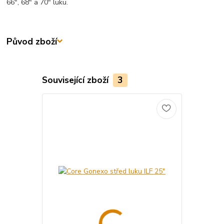
66", 68" a 70" luku.
Původ zboží
Související zboží
3
Doprava ZD