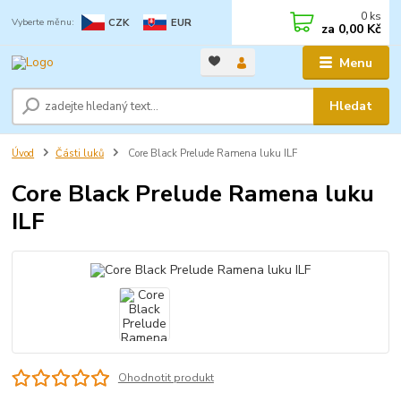
0
ks
CZK
EUR
za
0,00 Kč
Menu
Hledat
Úvod
Části luků
Core Black Prelude Ramena luku ILF
Core Black Prelude Ramena luku
ILF
Ohodnotit produkt