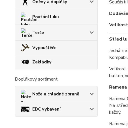
Oděvy a doplňky
Součástí 
Dodáván 
Poutání luku
Velikost
Terče
Střed l
Vypouštěče
Jedná se
Kompabili
Zakládky
Velikost 
button, n
Doplňkový sortiment
Ramena 
Nože a chladné zbraně
Ramena Co
Na střed 
EDC vybavení
každý.
Ramena js