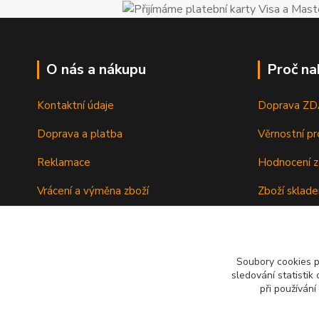
O nás a nákupu
Proč na
Kontaktní údaje
Doprava Z
Doprava a platba
Věrnostní p
Reklamace
Hodnocení z
Vrácení a výměna zboží
Zboží sklad
Ochrana osobních údajů
Zkušenosti 
Obchodní podmínky
Soubory cookies 
sledování statisti
při používání