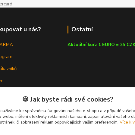
kupovat u nás?
Ostatní
DARMA
Aktuální kurz 1 EURO = 25 CZ
rogram
ákazníků
em
a poradna
🍪 Jak byste rádi své cookies?
používáme ke správnému fungování našeho e-shopu a v případě vašeho
k o webu, měření efektivity reklamních kampaní, zapamatování vašeho o
 stránek, či zobrazení reklam odpovídajících vašim preferencím.
Více k v