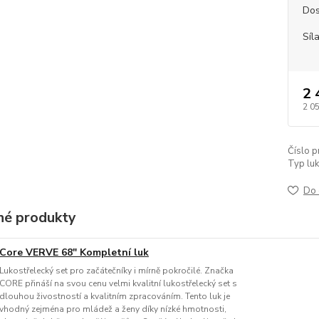
Dos
Síl
2 
2 0
Číslo p
Typ luk
Do 
é produkty
Core VERVE 68" Kompletní luk
Lukostřelecký set pro začátečníky i mírně pokročilé. Značka
CORE přináší na svou cenu velmi kvalitní lukostřelecký set s
dlouhou živostností a kvalitním zpracováním. Tento luk je
vhodný zejména pro mládež a ženy díky nízké hmotnosti,