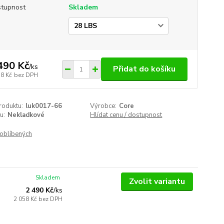
tupnost
Skladem
a
490 Kč
/
ks
Přidat do košíku
58 Kč
bez DPH
roduktu:
luk0017-66
Výrobce:
Core
u:
Nekladkové
Hlídat cenu / dostupnost
oblíbených
Skladem
Zvolit variantu
2 490 Kč
/
ks
2 058 Kč
bez DPH