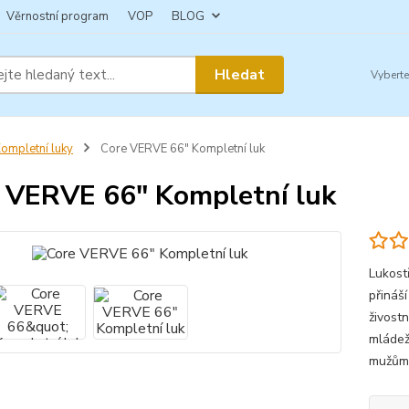
Věrnostní program
VOP
BLOG
Hledat
ompletní luky
Core VERVE 66" Kompletní luk
 VERVE 66" Kompletní luk
Lukost
přináš
živost
mládež 
mužům. 