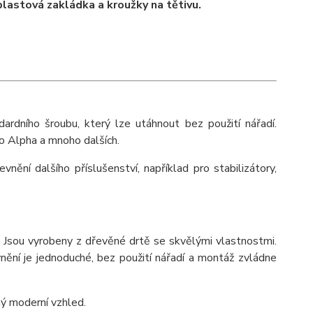
 plastová zakládka a kroužky na tětivu.
ardního šroubu, který lze utáhnout bez použití nářadí.
o Alpha a mnoho dalších.
vnění dalšího příslušenství, například pro stabilizátory,
e. Jsou vyrobeny z dřevěné drtě se skvělými vlastnostmi.
vnění je jednoduché, bez použití nářadí a montáž zvládne
ný moderní vzhled.