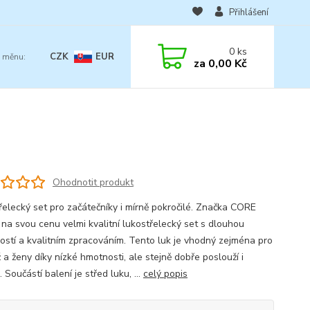
Přihlášení
0
ks
CZK
EUR
za
0,00 Kč
Ohodnotit produkt
řelecký set pro začátečníky i mírně pokročilé. Značka CORE
í na svou cenu velmi kvalitní lukostřelecký set s dlouhou
ností a kvalitním zpracováním. Tento luk je vhodný zejména pro
a ženy díky nízké hmotnosti, ale stejně dobře poslouží i
Součástí balení je střed luku, ...
celý popis