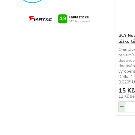
BCY Noc
lůžko tě
Omotávka
pro umís
dosáhova
dodáváno
vyrobena
Délka 1 
0,020" 
15 Kč
12 Kč
be