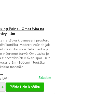
king Point - Omotávka na
tivy - 1m
 na tětivu k vymezení prostoru
tění končíku. Moderní způsob jak
t ideálního soustřelu. Lanko je
 v červené barvě. Omotávka je
 z prvotřídních vláken spol. BCY.
kusu je 1m (100cm) Tloušťka:
Ukázka montáže
/
m
Skladem
z DPH
Přidat do košíku