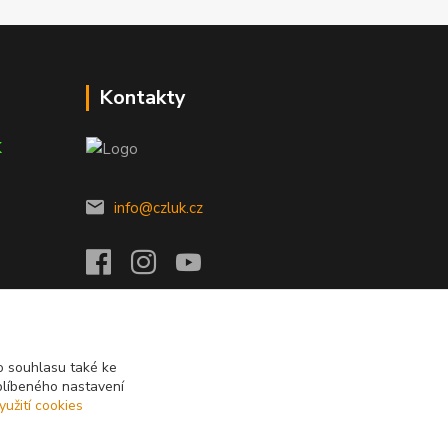
Kontakty
K
info@czluk.cz
 souhlasu také ke
blíbeného nastavení
yužití cookies