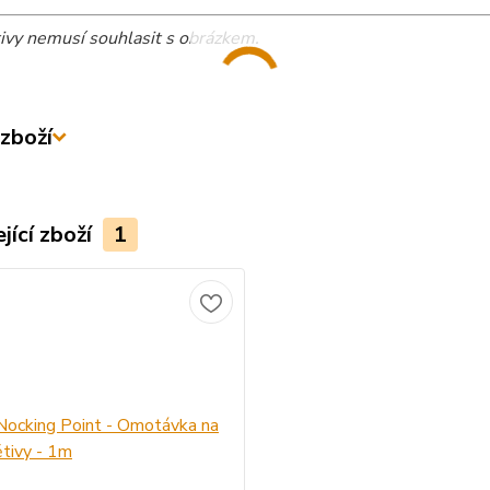
tivy nemusí souhlasit s obrázkem.
zboží
jící zboží
1