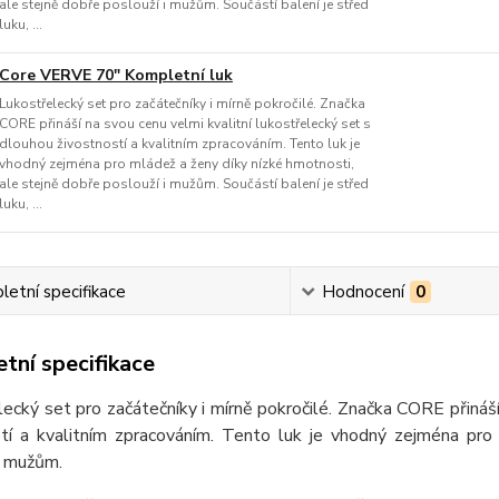
ale stejně dobře poslouží i mužům. Součástí balení je střed
luku, ...
Core VERVE 70" Kompletní luk
Lukostřelecký set pro začátečníky i mírně pokročilé. Značka
CORE přináší na svou cenu velmi kvalitní lukostřelecký set s
dlouhou živostností a kvalitním zpracováním. Tento luk je
vhodný zejména pro mládež a ženy díky nízké hmotnosti,
ale stejně dobře poslouží i mužům. Součástí balení je střed
luku, ...
etní specifikace
Hodnocení
0
tní specifikace
ecký set pro začátečníky i mírně pokročilé. Značka CORE přináší
stí a kvalitním zpracováním. Tento luk je vhodný zejména pro
i mužům.