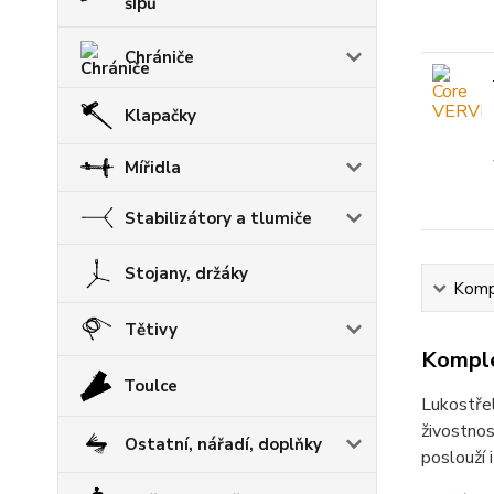
šípů
Chrániče
Klapačky
Mířidla
Stabilizátory a tlumiče
Stojany, držáky
Kompl
Tětivy
Komple
Toulce
Lukostřel
živostno
Ostatní, nářadí, doplňky
poslouží 