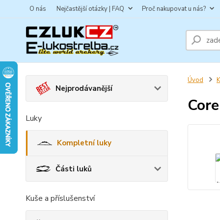
O nás
Nejčastější otázky | FAQ
Proč nakupovat u nás?
Úvod
K
Nejprodávanější
Core
Luky
Kompletní luky
Části luků
Kuše a příslušenství