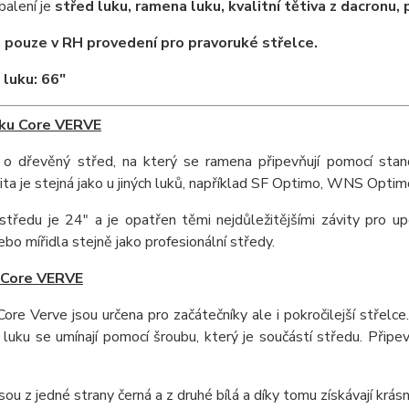
balení je
střed luku, ramena luku, kvalitní tětiva z dacronu,
pouze v RH provedení pro pravoruké střelce.
 luku: 66"
uku Core VERVE
 o dřevěný střed, na který se ramena připevňují pomocí stand
ta je stejná jako u jiných luků, například SF Optimo, WNS Optim
středu je 24" a je opatřen těmi nejdůležitějšími závity pro upe
ebo mířidla stejně jako profesionální středy.
Core VERVE
re Verve jsou určena pro začátečníky ale i pokročilejší střelc
luku se umínají pomocí šroubu, který je součástí středu. Připe
ou z jedné strany černá a z druhé bílá a díky tomu získávají krás