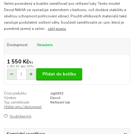
Velmi povedený a kvalitní zaměřovač pro reflexní luky. Tento model
Decut NAHA se vyznačuje extendrem z karbonu, což dodává stabilitu a
skvělou schopnost pohlcování vibrací. Použití uhlíkových materiálů také
zaručuje podstatné snížení váhy. Součástí zaměřovače je i pin, který je
poměrně jemný a velmi...
celý popis
Dostupnost
Skladem
1 550 Kč
/
ks
1 281 Kč
bez DPH
Přidat do košíku
Číslo produktu:
sig0003
Výrobce:
Decut
Typ zaměřovače:
Reflexní luk
Hlídat cenu / dostupnost
Do oblíbených
Kompletní specifikace