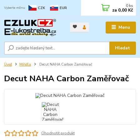
0
ks
CZK
EUR
za
0,00 Kč
Menu
Hledat
Úvod
Mířidla
Decut NAHA Carbon Zaměřovač
Decut NAHA Carbon Zaměřovač
Ohodnotit produkt