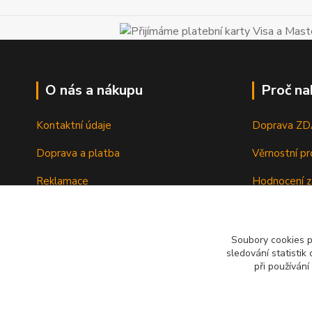
O nás a nákupu
Proč na
Kontaktní údaje
Doprava Z
Doprava a platba
Věrnostní p
Reklamace
Hodnocení z
Vrácení a výměna zboží
Zboží sklad
Ochrana osobních údajů
Zkušenosti 
Soubory cookies 
sledování statisti
Obchodní podmínky
při používání