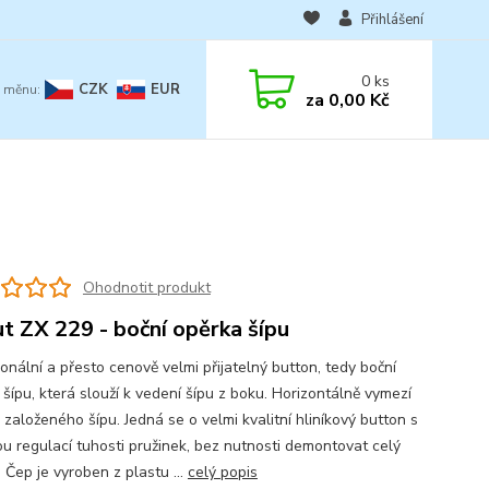
Přihlášení
0
ks
CZK
EUR
za
0,00 Kč
Ohodnotit produkt
t ZX 229 - boční opěrka šípu
onální a přesto cenově velmi přijatelný button, tedy boční
šípu, která slouží k vedení šípu z boku. Horizontálně vymezí
založeného šípu. Jedná se o velmi kvalitní hliníkový button s
ou regulací tuhosti pružinek, bez nutnosti demontovat celý
 Čep je vyroben z plastu ...
celý popis