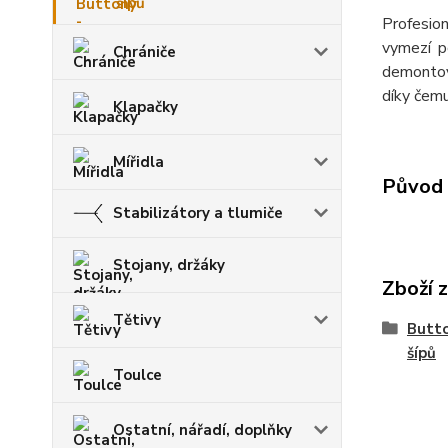
šípů
Profesion
vymezí p
Chrániče
demontova
díky čemu
Klapačky
Mířidla
Původ 
Stabilizátory a tlumiče
Stojany, držáky
Zboží 
Tětivy
Butto
šípů
Toulce
Ostatní, nářadí, doplňky