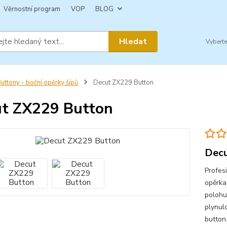
Věrnostní program
VOP
BLOG
Hledat
uttony - boční opěrky šípů
Decut ZX229 Button
t ZX229 Button
Decu
Profesi
opěrka 
polohu 
plynul
button.