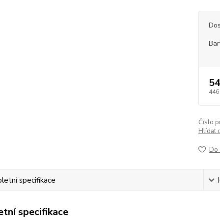
Dos
Bar
54
446
Číslo p
Hlídat 
Do 
etní specifikace
tní specifikace