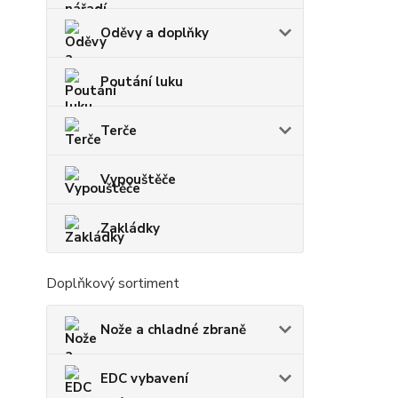
Oděvy a doplňky
Poutání luku
Terče
Vypouštěče
Zakládky
Doplňkový sortiment
Nože a chladné zbraně
EDC vybavení