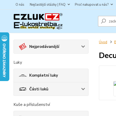
O nás
Nejčastější otázky | FAQ
Proč nakupovat u nás?
Úvod
B
Nejprodávanější
Decu
Luky
Kompletní luky
Části luků
Kuše a příslušenství