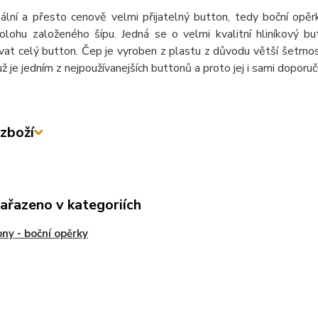
ální a přesto cenově velmi přijatelný button, tedy boční opěrk
olohu založeného šípu. Jedná se o velmi kvalitní hliníkový but
t celý button. Čep je vyroben z plastu z důvodu větší šetrnos
ž je jedním z nejpoužívanejších buttonů a proto jej i sami doporu
zboží
zařazeno v kategoriích
ny - boční opěrky