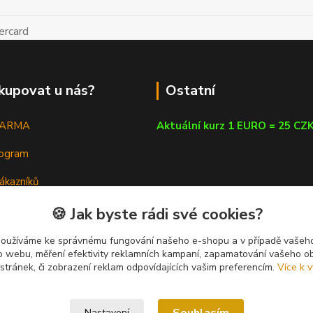
kupovat u nás?
Ostatní
DARMA
Aktuální kurz 1 EURO = 25 CZ
rogram
ákazníků
em
🍪 Jak byste rádi své cookies?
a poradna
používáme ke správnému fungování našeho e-shopu a v případě vašeho
k o webu, měření efektivity reklamních kampaní, zapamatování vašeho o
 stránek, či zobrazení reklam odpovídajících vašim preferencím.
Více k v
Nastavení