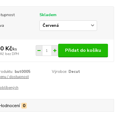
tupnost
Skladem
va
0 Kč
/
ks
Přidat do košíku
 Kč
bez DPH
roduktu:
but0005
Výrobce:
Decut
cenu / dostupnost
oblíbených
Hodnocení
0