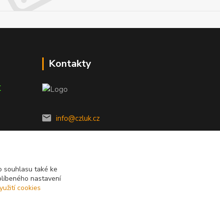
Kontakty
K
info@czluk.cz
 souhlasu také ke
blíbeného nastavení
yužití cookies