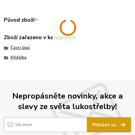
Původ zboží
Zboží zařazeno v kategoriích
Části šípů
Křidélka
Nepropásněte novinky, akce a
slevy ze světa lukostřelby!
Přihlásit se