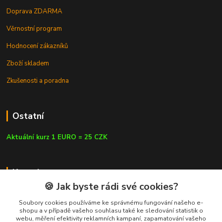
Doprava ZDARMA
Věrnostní program
Hodnocení zákazníků
Zboží skladem
Zkušenosti a poradna
Ostatní
Aktuální kurz 1 EURO = 25 CZK
Kontakty
🍪 Jak byste rádi své cookies?
Soubory cookies používáme ke správnému fungování našeho e-
shopu a v případě vašeho souhlasu také ke sledování statistik o
webu, měření efektivity reklamních kampaní, zapamatování vašeho
info@czluk.cz