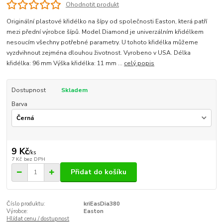
Ohodnotit produkt
Originální plastové křidélko na šípy od společnosti Easton, která patří
mezi přední výrobce šípů. Model Diamond je univerzálním křidélkem
nesoucím všechny potřebné parametry. U tohoto křidélka můžeme
vyzdvihnout zejména dlouhou životnost. Vyrobeno v USA. Délka
křidélka: 96 mm Výška křidélka: 11 mm ...
celý popis
Dostupnost
Skladem
Barva
9 Kč
/
ks
7 Kč
bez DPH
Přidat do košíku
Číslo produktu:
kriEasDia380
Výrobce:
Easton
Hlídat cenu / dostupnost