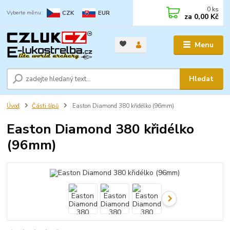
0
ks
CZK
EUR
za
0,00 Kč
Menu
Hledat
Úvod
Části šípů
Easton Diamond 380 křidélko (96mm)
Easton Diamond 380 křidélko
(96mm)