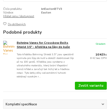
Číslo produktu:
kriEastonBTV3
Výrobce:
Easton
Hlídat cenu / dostupnost
Do oblíbených
Podobné produkty
Bohning Vanes for Crossbow Bolts
Skladem
Shield 3.5" - křidélka na šípy do kuše
Tato křidélka Bohning Shield 3,5" jsou speciálně
10 Kč
/
ks
vyvinuta pro šípy do kuší a dokáží stabilizovat šíp
8 Kč
bez DPH
až na 100 yardů. Křidélka jsou vyrobena z
ultratuhého materiálu, který brání třepotání
konců křídel a zaručují tak tichý let a hladkou
rotaci. Tyto letky díky své extrémní tuhosti
odolávají vysokým r...
Zvolit variantu
Kompletní specifikace