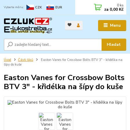
0
ks
CZK
EUR
za
0,00 Kč
Menu
Hledat
Úvod
Části šípů
Easton Vanes for Crossbow Bolts BTV 3" - křidélka na
šípy do kuše
Easton Vanes for Crossbow Bolts
BTV 3" - křidélka na šípy do kuše