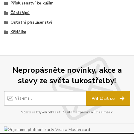
Příslušenství ke kuším
Části šípů
Ostatní příslušenství
Křidélka
Nepropásněte novinky, akce a
slevy ze světa lukostřelby!
Přihlásit se
Můžete se kdykoli odhlásit. Zasíláme zpravidla 1x za měsíc.