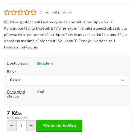
Ohodnotit produkt
Křidélka společnosti Easton vyvinutá speciálně pro šípy do kuší.
Konstrukce těchto křidélek BTV 3" je extrémně tuhá a zaručí tak stabilitu
při vysokých rychlostech šípu. Specificky tvarovaná zadní část umožňuje
dosažení maximální přesnosti. Velikost: 3" Cena je uvedena za 1
křidélko.
celý popis
Dostupnost
Skladem
Barva
Cena před
7 Kč
slevou
7 Kč
/
ks
6 Kč
bez DPH
Přidat do košíku