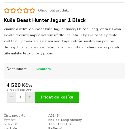
Ohodnotit produkt
Kuše Beast Hunter Jaguar 1 Black
Známá a velmi oblíbená kuše Jaguar značky Ek Poe Lang, která získává
skvělé recenze napříč světem už dlouhá léta. Díky své ceně a přesto
kvalitnímu provedení se stala neodmyslitelným nástrojem pro lov
drobných zvířat, ale i jako relax na volné chvíle s rodinou nebo přáteli.
Síla nátahu této r...
celý popis
Dostupnost
Skladem
4 590 Kč
/
ks
3 793 Kč
bez DPH
Přidat do košíku
Číslo produktu:
A014544
Výrobce:
EK Poe-Lang Archery
Síla kuše:
100 - 199 LBS
Typ kuše:
Reflexní