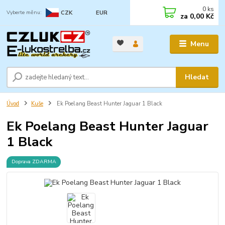
0
ks
CZK
EUR
za
0,00 Kč
Menu
Hledat
Úvod
Kuše
Ek Poelang Beast Hunter Jaguar 1 Black
Ek Poelang Beast Hunter Jaguar
1 Black
Doprava ZDARMA