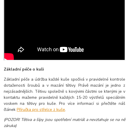
Základní péče o kuši
Základní péče a údržba každé kuše spočívá v pravidelné kontrole
dotaženosti šroubů a v mazání tětivy. Právě mazání je jedno z
nejzásadnějších. Tětivu společně s kovývimi částmi se kterými je v
kontaktu mažeme pravidelně každých 15-20 výstřelů speciálním
voskem na tětivy pro kuše. Pro více informací si přečtěte náš
článek
Příručka pro střelce z kuše
.
(POZOR! Tětiva a šípy jsou spotřební matriál a nevztahuje se na ně
záruka)