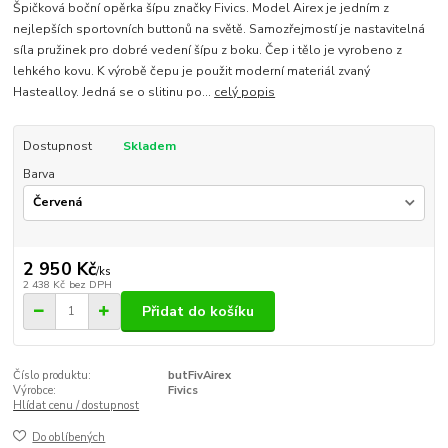
Špičková boční opěrka šípu značky Fivics. Model Airex je jedním z
nejlepších sportovních buttonů na světě. Samozřejmostí je nastavitelná
síla pružinek pro dobré vedení šípu z boku. Čep i tělo je vyrobeno z
lehkého kovu. K výrobě čepu je použit moderní materiál zvaný
Hastealloy. Jedná se o slitinu po...
celý popis
Dostupnost
Skladem
Barva
2 950 Kč
/
ks
2 438 Kč
bez DPH
Přidat do košíku
Číslo produktu:
butFivAirex
Výrobce:
Fivics
Hlídat cenu / dostupnost
Do oblíbených