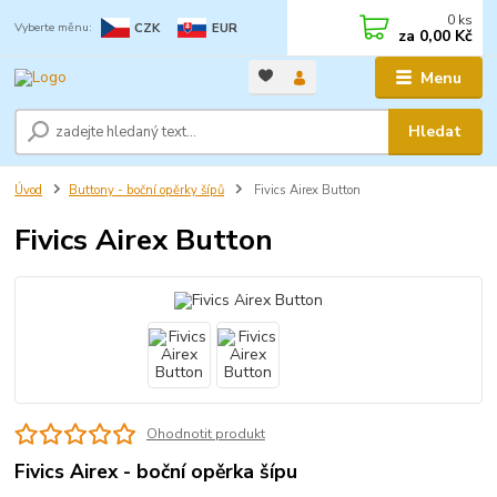
0
ks
CZK
EUR
za
0,00 Kč
Menu
Hledat
Úvod
Buttony - boční opěrky šípů
Fivics Airex Button
Fivics Airex Button
Ohodnotit produkt
Fivics Airex - boční opěrka šípu