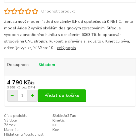
Ohodnotit produkt
Zbrusu nový moderní střed se zámky ILF od společnosti KINETIC. Tento
model Arios 2 vyniká skvělým designovým zpracováním. Střed je
vyroben z prvotřídního hliníku s označením 6063-T6. Je opracován
strojově na CNC strojích. Rukojeť je dřevěná a jak už to u Kineticu bývá,
držení je vynikající. Váha: 10...
celý popis
Dostupnost
Skladem
4 790 Kč
/
ks
3 959 Kč
bez DPH
Přidat do košíku
Číslo produktu:
StrKinAr2Tac
Výrobce:
Kinetic
Zámek:
ILF
Materiál:
Kov
Hlídat cenu / dostupnost