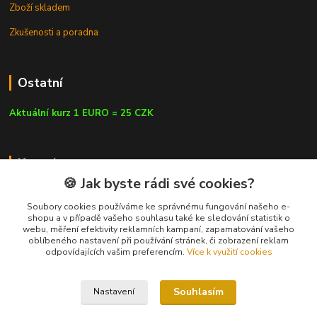
Zboží skladem
Zkušenosti a poradna
Ostatní
Aktuální kurz 1 EURO = 25 CZK
Kontakty
🍪 Jak byste rádi své cookies?
Soubory cookies používáme ke správnému fungování našeho e-
shopu a v případě vašeho souhlasu také ke sledování statistik o
webu, měření efektivity reklamních kampaní, zapamatování vašeho
info@czluk.cz
oblíbeného nastavení při používání stránek, či zobrazení reklam
odpovídajících vašim preferencím.
Více k využití cookies
Souhlasím
Nastavení