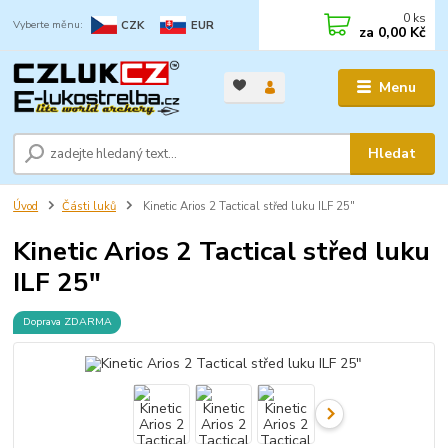
0
ks
CZK
EUR
za
0,00 Kč
Menu
Hledat
Úvod
Části luků
Kinetic Arios 2 Tactical střed luku ILF 25"
Kinetic Arios 2 Tactical střed luku
ILF 25"
Doprava ZDARMA