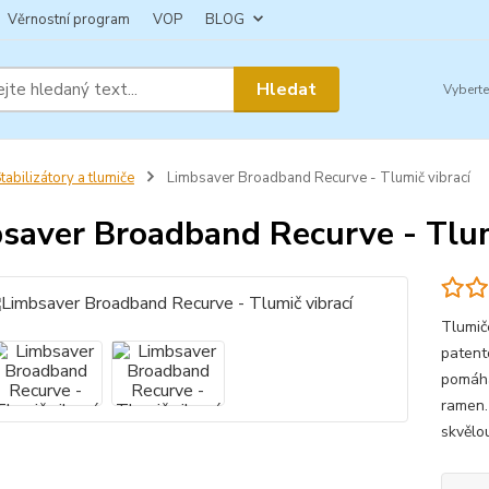
Věrnostní program
VOP
BLOG
Hledat
tabilizátory a tlumiče
Limbsaver Broadband Recurve - Tlumič vibrací
saver Broadband Recurve - Tlum
Tlumič
patent
pomáhá
ramen. 
skvělou