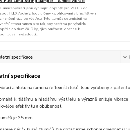
V-Flex Limb-string damper Tlumiče vibrací
Tlumiče vybrací jsou vynikající doplněk pro Váš luk od
spol. FLEX Archery. Jsou určeny k pohlcování vibrací tětivy a
zmenšení rázu po výstřelu. Tyto tlumiče se umísťují na
vnitřní stranu ramen a to tak, aby se tětiva po výstřelu
opřela do tlumičů. Díky jejich pružnosti dochází k
pohlcování nežádoucí...
etní specifikace
tní specifikace
ibrací a hluku na ramena reflexních luků. Jsou vyrobeny z pat
máhá k tiššímu a hladšímu výstřelu a výrazně snižuje vibrace r
 skvělou efektivitu a oblíbenost.
lumičů je 35 mm.
sahuje pár (2 kusy) tlumičů. Na dotaz jsme schopni objednat i v ji