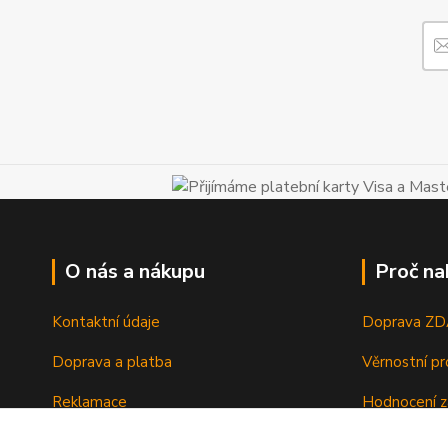
O nás a nákupu
Proč na
Kontaktní údaje
Doprava Z
Doprava a platba
Věrnostní p
Reklamace
Hodnocení z
Vrácení a výměna zboží
Zboží sklad