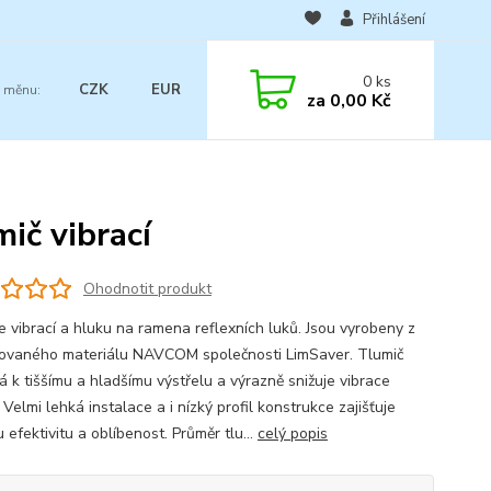
Přihlášení
0
ks
CZK
EUR
za
0,00 Kč
ič vibrací
Ohodnotit produkt
e vibrací a hluku na ramena reflexních luků. Jsou vyrobeny z
ovaného materiálu NAVCOM společnosti LimSaver. Tlumič
 k tiššímu a hladšímu výstřelu a výrazně snižuje vibrace
Velmi lehká instalace a i nízký profil konstrukce zajišťuje
 efektivitu a oblíbenost. Průměr tlu...
celý popis