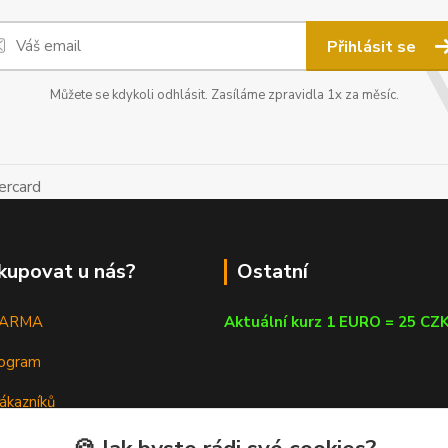
Přihlásit se
Můžete se kdykoli odhlásit. Zasíláme zpravidla 1x za měsíc.
kupovat u nás?
Ostatní
DARMA
Aktuální kurz 1 EURO = 25 CZ
rogram
ákazníků
em