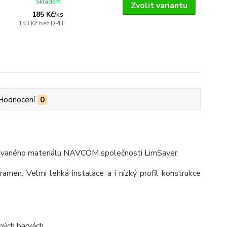
Skladem
Zvolit variantu
185 Kč
/
ks
153 Kč
bez DPH
Hodnocení
0
entovaného materiálu NAVCOM společnosti LimSaver.
amen. Velmi lehká instalace a i nízký profil konstrukce
ných barvách.