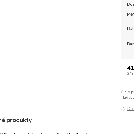
Dos
Měr
Bal
Bar
41
343
Číslo p
Hlídat 
Do 
é produkty