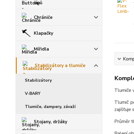
šípů
Chrániče
Klapačky
Mířidla
Kompl
Stabilizátory a tlumiče
Komple
Stabilizátory
Tlumiče v
V-BARY
Tlumič po
Tlumiče, dampery, závaží
zajišťuje
Průměr t
Stojany, držáky
Balení ob