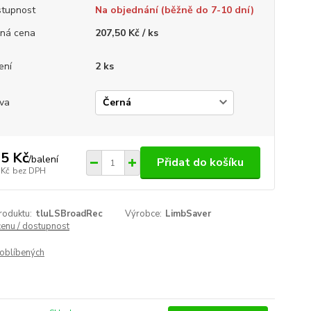
tupnost
Na objednání (běžně do 7-10 dní)
ná cena
207,50 Kč / ks
ení
2 ks
va
5 Kč
/
balení
Přidat do košíku
 Kč
bez DPH
roduktu:
tluLSBroadRec
Výrobce:
LimbSaver
cenu / dostupnost
oblíbených