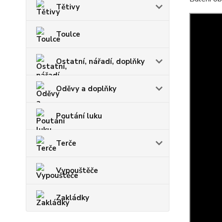
Tětivy
Toulce
Ostatní, nářadí, doplňky
Oděvy a doplňky
Poutání luku
Terče
Vypouštěče
Zakládky