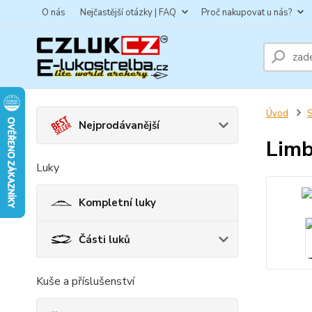
O nás
Nejčastější otázky | FAQ
Proč nakupovat u nás?
Úvod
S
Nejprodávanější
Limb
Luky
Kompletní luky
Části luků
Kuše a příslušenství