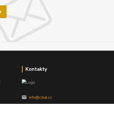
Kontakty
K
info@czluk.cz