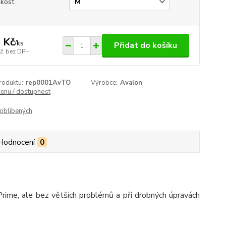
ikost
 Kč
/
ks
Přidat do košíku
Kč
bez DPH
roduktu:
rep0001AvTO
Výrobce:
Avalon
cenu / dostupnost
oblíbených
Hodnocení
0
Prime, ale bez větších problémů a při drobných úpravách