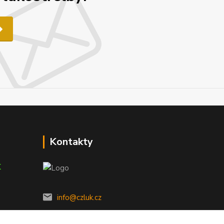
Kontakty
K
info@czluk.cz