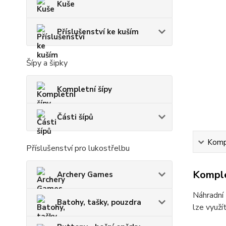
Kuše
Příslušenství ke kuším
Šípy a šipky
Kompletní šípy
Části šípů
Kompl
Příslušenství pro lukostřelbu
Komple
Archery Games
Náhradní 
Batohy, tašky, pouzdra
lze využít