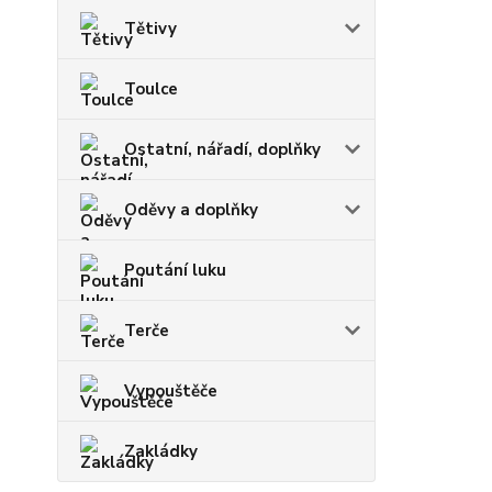
Tětivy
Toulce
Ostatní, nářadí, doplňky
Oděvy a doplňky
Poutání luku
Terče
Vypouštěče
Zakládky