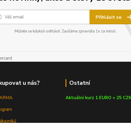
Přihlásit se
Můžete se kdykoli odhlásit. Zasíláme zpravidla 1x za měsíc.
kupovat u nás?
Ostatní
DARMA
Aktuální kurz 1 EURO = 25 CZ
rogram
ákazníků