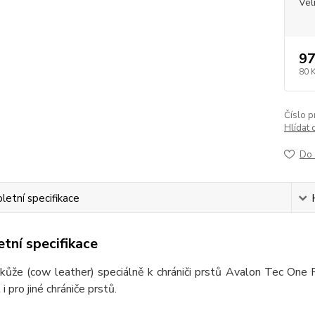
Vel
97
80 
Číslo p
Hlídat 
Do 
etní specifikace
tní specifikace
kůže (cow leather) speciálně k chrániči prstů Avalon Tec One 
 i pro jiné chrániče prstů.