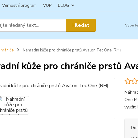
Věrnostní program
VOP
BLOG
Hledat
hrániče
Náhradní kůže pro chrániče prstů Avalon Tec One (RH)
adní kůže pro chrániče prstů Av
Náhrad
One Pr
využít 
Dos