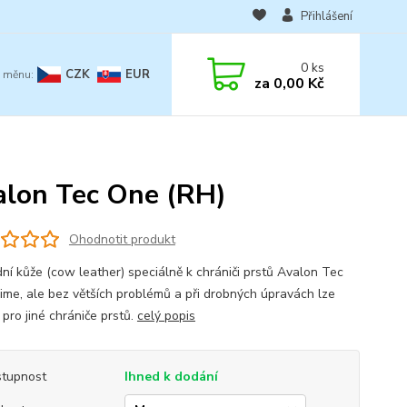
Přihlášení
0
ks
CZK
EUR
za
0,00 Kč
alon Tec One (RH)
Ohodnotit produkt
ní kůže (cow leather) speciálně k chrániči prstů Avalon Tec
ime, ale bez větších problémů a při drobných úpravách lze
i pro jiné chrániče prstů.
celý popis
tupnost
Ihned k dodání