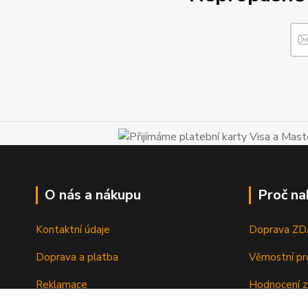
O nás a nákupu
Proč na
Kontaktní údaje
Doprava Z
Doprava a platba
Věrnostní p
Reklamace
Hodnocení z