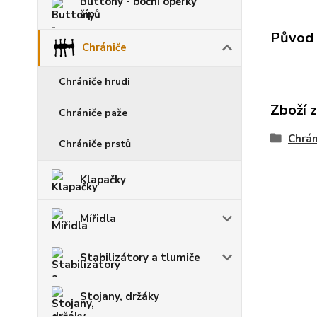
Buttony - boční opěrky
šípů
Původ 
Chrániče
Chrániče hrudi
Zboží 
Chrániče paže
Chrán
Chrániče prstů
Klapačky
Mířidla
Stabilizátory a tlumiče
Stojany, držáky