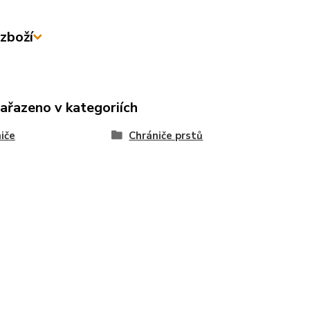
zboží
zařazeno v kategoriích
iče
Chrániče prstů