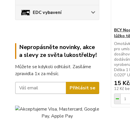
EDC vybavení
BCY Noc
lůžko tě
Omotávka
Nepropásněte novinky, akce
pro umís
a slevy ze světa lukostřelby!
dosáhova
dodáváno
vyrobena
Můžete se kdykoli odhlásit. Zasíláme
Délka 1 
zpravidla 1x za měsíc.
0,020" 
15 Kč
Přihlásit se
12 Kč
be