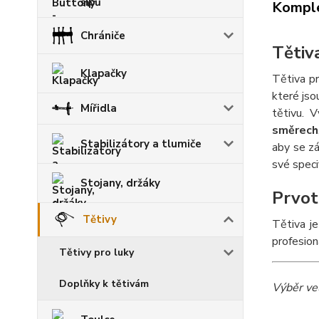
šípů
Komple
Chrániče
Tětiv
Klapačky
Tětiva pr
které js
Mířidla
tětivu. 
směrech
Stabilizátory a tlumiče
aby se zá
své speci
Stojany, držáky
Prvot
Tětivy
Tětiva j
profesion
Tětivy pro luky
Doplňky k tětivám
Výběr vel