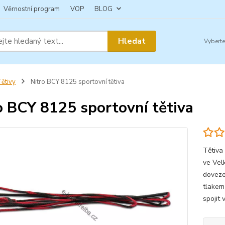
Věrnostní program
VOP
BLOG
Hledat
ětivy
Nitro BCY 8125 sportovní tětiva
o BCY 8125 sportovní tětiva
Tětiva
ve Vel
doveze
tlakem
spojit 