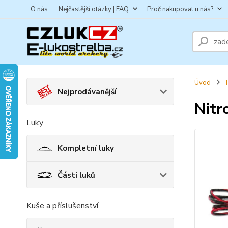
O nás
Nejčastější otázky | FAQ
Proč nakupovat u nás?
Úvod
T
Nejprodávanější
Nitr
Luky
Kompletní luky
Části luků
Kuše a příslušenství