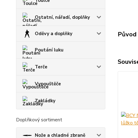
Toulce
Ostatní, nářadí, doplňky
Původ 
Oděvy a doplňky
Poutání luku
Souvise
Terče
Vypouštěče
Zakládky
Doplňkový sortiment
Nože a chladné zbraně