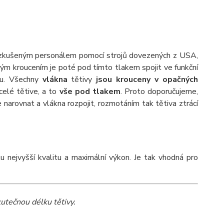
lmi zkušeným personálem pomocí strojů dovezených z USA,
m kroucením je poté pod tímto tlakem spojit ve funkční
elu. Všechny
vlákna
tětivy
jsou krouceny v opačných
celé tětive, a to
vše pod tlakem
. Proto doporučujeme,
arovnat a vlákna rozpojit, rozmotáním tak tětiva ztrácí
 nejvyšší kvalitu a maximální výkon. Je tak vhodná pro
kutečnou délku tětivy.