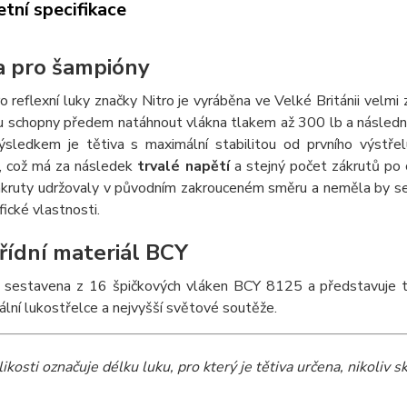
tní specifikace
a pro šampióny
o reflexní luky značky Nitro je vyráběna ve Velké Británii ve
ou schopny předem natáhnout vlákna tlakem až 300 lb a následný
Výsledkem je tětiva s maximální stabilitou od prvního výstř
, což má za následek
trvalé napětí
a stejný počet zákrutů po 
kruty udržovaly v původním zakrouceném směru a neměla by se n
fické vlastnosti.
řídní materiál BCY
e sestavena z 16 špičkových vláken BCY 8125 a představuje tu
ální lukostřelce a nejvyšší světové soutěže.
ikosti označuje délku luku, pro který je tětiva určena, nikoliv s