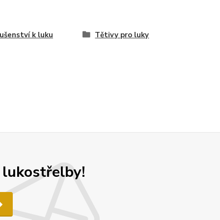
lušenství k luku
Tětivy pro luky
 lukostřelby!