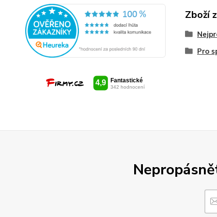
Zboží 
Nejpr
Pro s
Nepropásněte