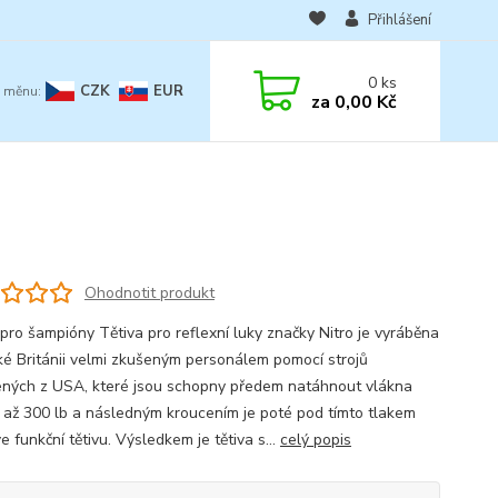
Přihlášení
0
ks
CZK
EUR
za
0,00 Kč
Ohodnotit produkt
 pro šampióny Tětiva pro reflexní luky značky Nitro je vyráběna
ké Británii velmi zkušeným personálem pomocí strojů
ných z USA, které jsou schopny předem natáhnout vlákna
 až 300 lb a následným kroucením je poté pod tímto tlakem
ve funkční tětivu. Výsledkem je tětiva s...
celý popis