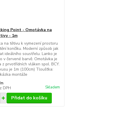
king Point - Omotávka na
tivy - 1m
 na tětivu k vymezení prostoru
tění končíku. Moderní způsob jak
t ideálního soustřelu. Lanko je
 v červené barvě. Omotávka je
 z prvotřídních vláken spol. BCY.
kusu je 1m (100cm) Tloušťka:
Ukázka montáže
/
m
Skladem
z DPH
Přidat do košíku