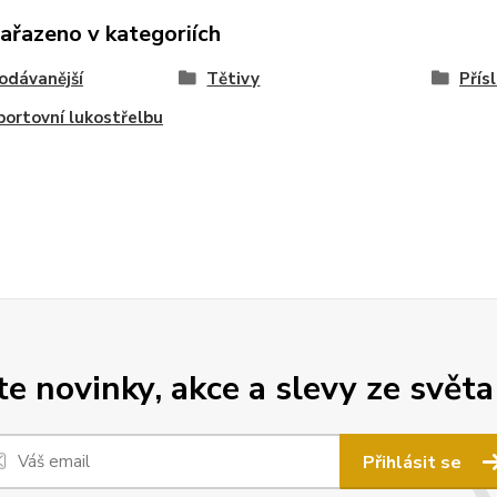
zařazeno v kategoriích
odávanější
Tětivy
Přís
portovní lukostřelbu
 novinky, akce a slevy ze světa
Přihlásit se