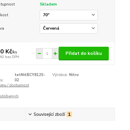
tupnost
Skladem
ikost
va
0 Kč
/
ks
Přidat do košíku
 Kč
bez DPH
tetNitBCY8125-
Výrobce:
Nitro
u:
02
cenu / dostupnost
oblíbených
Související zboží
1