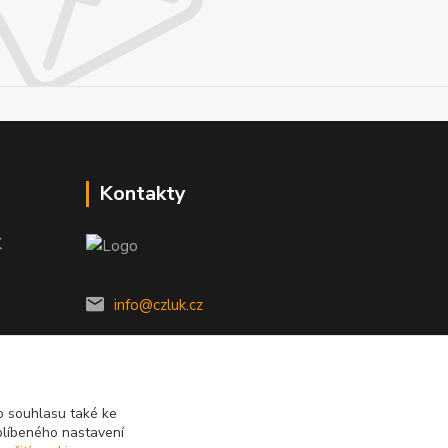
Kontakty
K
info@czluk.cz
 souhlasu také ke
blíbeného nastavení