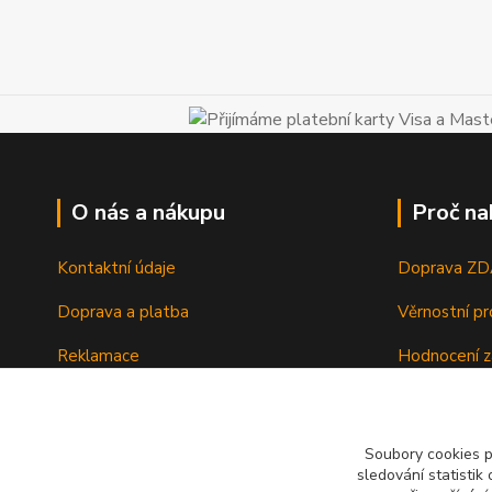
O nás a nákupu
Proč na
Kontaktní údaje
Doprava Z
Doprava a platba
Věrnostní p
Reklamace
Hodnocení z
Vrácení a výměna zboží
Zboží sklad
Ochrana osobních údajů
Zkušenosti 
Soubory cookies 
sledování statisti
Obchodní podmínky