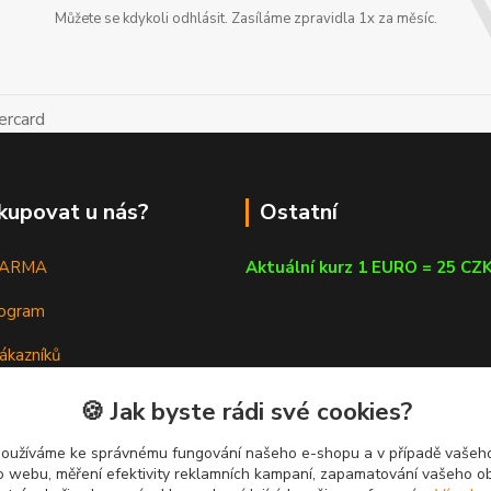
Můžete se kdykoli odhlásit. Zasíláme zpravidla 1x za měsíc.
kupovat u nás?
Ostatní
DARMA
Aktuální kurz 1 EURO = 25 CZ
rogram
ákazníků
em
🍪 Jak byste rádi své cookies?
a poradna
používáme ke správnému fungování našeho e-shopu a v případě vašeho
k o webu, měření efektivity reklamních kampaní, zapamatování vašeho o