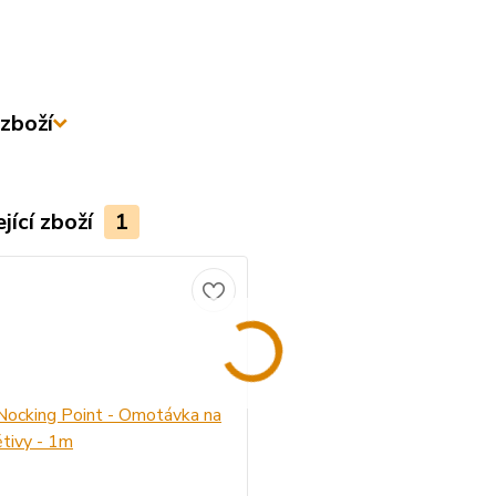
zboží
jící zboží
1