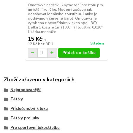
Omotávka na tětivu k vymezení prostoru pro
umístění končíku. Moderní způsob jak
dosáhovat ideálního soustřelu. Lanko je
dodáváno v červené barvě. Omotávka je
vyrobena z prvotřídních vláken spol. BCY.
Délka 1 kusu je 1m (100cm) Tloušťka: 0,020"
Ukázka montáže
15 Kč
/
m
Skladem
12 Kč
bez DPH
Přidat do košíku
Zboží zařazeno v kategoriích
Nejprodávanější
Tětivy
Příslušenství k luku
Tětivy pro luky
Pro sportovní lukostřelbu