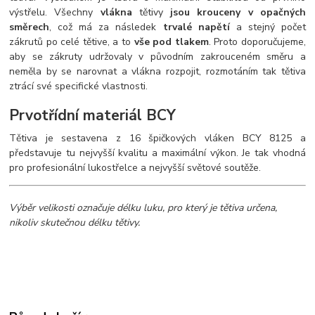
výstřelu. Všechny
vlákna
tětivy
jsou krouceny v opačných
směrech
, což má za následek
trvalé napětí
a stejný počet
zákrutů po celé tětive, a to
vše pod tlakem
. Proto doporučujeme,
aby se zákruty udržovaly v původním zakrouceném směru a
neměla by se narovnat a vlákna rozpojit, rozmotáním tak tětiva
ztrácí své specifické vlastnosti.
Prvotřídní materiál BCY
Tětiva je sestavena z 16 špičkových vláken BCY 8125 a
představuje tu nejvyšší kvalitu a maximální výkon. Je tak vhodná
pro profesionální lukostřelce a nejvyšší světové soutěže.
Výběr velikosti označuje délku luku, pro který je tětiva určena,
nikoliv skutečnou délku tětivy.