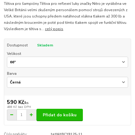
Tětiva pro šampióny Tětiva pro reflexní luky značky Nitro je vyráběna ve
Velké Británii velmi zkušeným personálem pomocí strojů dovezených z
USA, které jsou schopny předem natáhnout vlákna tlakem až 300 lb a
následným kroucením je poté pod tímto tlakem spojit ve funkční tětivu.
Výsledkem je tětiva s...
celý popis
Dostupnost
Skladem
Velikost
Barva
590 Kč
/
ks
488 Kč
bez DPH
Přidat do košíku
Číslo produktu:
tetNitBCY8125-11