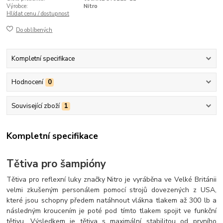
Výrobce:
Nitro
Hlídat cenu / dostupnost
Do oblíbených
Kompletní specifikace
Hodnocení
0
Související zboží
1
Kompletní specifikace
Tětiva pro šampióny
Tětiva pro reflexní luky značky Nitro je vyráběna ve Velké Británii
velmi zkušeným personálem pomocí strojů dovezených z USA,
které jsou schopny předem natáhnout vlákna tlakem až 300 lb a
následným kroucením je poté pod tímto tlakem spojit ve funkční
tětivu. Výsledkem je tětiva s maximální stabilitou od prvního