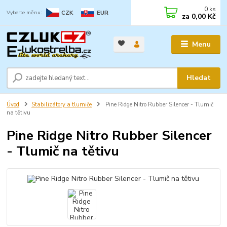
0
ks
CZK
EUR
za
0,00 Kč
Menu
Hledat
Úvod
Stabilizátory a tlumiče
Pine Ridge Nitro Rubber Silencer - Tlumič
na tětivu
Pine Ridge Nitro Rubber Silencer
- Tlumič na tětivu