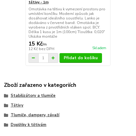
tětivy - 1m
Omotávka na tětivu k vymezení prostoru pro
umístění končíku. Moderní způsob jak
dosáhovat ideálního soustřelu. Lanko je
dodáváno v červené barvě. Omotávka je
vyrobena z prvotřídních vláken spol. BCY.
Délka 1 kusu je 1m (100cm) Tloušťka: 0,020"
Ukázka montáže
15 Kč
/
m
Skladem
12 Kč
bez DPH
Přidat do košíku
Zboží zařazeno v kategoriích
Stabilizátory a tlumiče
Tětivy
Tlumiče, dampery, závaží
Doplňky k tětivám