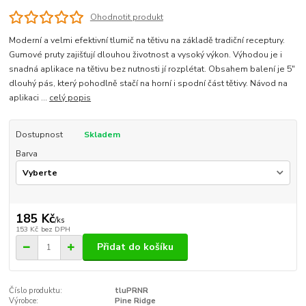
Ohodnotit produkt
Moderní a velmi efektivní tlumič na tětivu na základě tradiční receptury.
Gumové pruty zajišťují dlouhou životnost a vysoký výkon. Výhodou je i
snadná aplikace na tětivu bez nutnosti jí rozplétat. Obsahem balení je 5"
dlouhý pás, který pohodlně stačí na horní i spodní část tětivy. Návod na
aplikaci ...
celý popis
Dostupnost
Skladem
Barva
185 Kč
/
ks
153 Kč
bez DPH
Přidat do košíku
Číslo produktu:
tluPRNR
Výrobce:
Pine Ridge