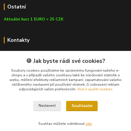
Ostatní
Aktuální kurz 1 EURO = 25 CZK
Kontakty
🍪 Jak byste rádi své cookies?
Soubory cookies používáme ke správnému fungování našeho e-
shopu a v případě vašeho souhlasu také ke sledování statistik o
webu, měření efektivity reklamních kampaní, zapamatování vašeho
info@czluk.cz
oblíbeného nastavení při používání stránek, či zobrazení reklam
odpovídajících vašim preferencím.
Více k využití cookies
Souhlasím
Nastavení
© Since 2013 | CZLUK s.r.o. | info@czluk.cz
Souhlas můžete odmítnout
zde
.
Vytvořeno na
Eshop-rychle.cz