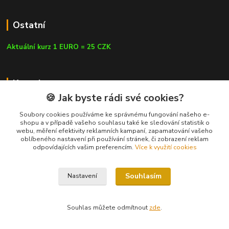
Ostatní
Aktuální kurz 1 EURO = 25 CZK
Kontakty
🍪 Jak byste rádi své cookies?
Soubory cookies používáme ke správnému fungování našeho e-
shopu a v případě vašeho souhlasu také ke sledování statistik o
webu, měření efektivity reklamních kampaní, zapamatování vašeho
info@czluk.cz
oblíbeného nastavení při používání stránek, či zobrazení reklam
odpovídajících vašim preferencím.
Více k využití cookies
Souhlasím
Nastavení
© Since 2013 | CZLUK s.r.o. | info@czluk.cz
Souhlas můžete odmítnout
zde
.
Vytvořeno na
Eshop-rychle.cz