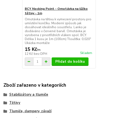
BCY Nocking Point - Omotávka na lůžko
tětivy - 1m
Omotávka na tětivu k vymezení prostoru pro
umístění končíku. Moderní způsob jak
dosáhovat ideálního soustřelu. Lanko je
dodáváno v červené barvě. Omotávka je
vyrobena z prvotřídních vláken spol. BCY.
Délka 1 kusu je 1m (100cm) Tloušťka: 0,020"
Ukázka montáže
15 Kč
/
m
Skladem
12 Kč
bez DPH
Přidat do košíku
Zboží zařazeno v kategoriích
Stabilizátory a tlumiče
Tětivy
Tlumiče, dampery, závaží