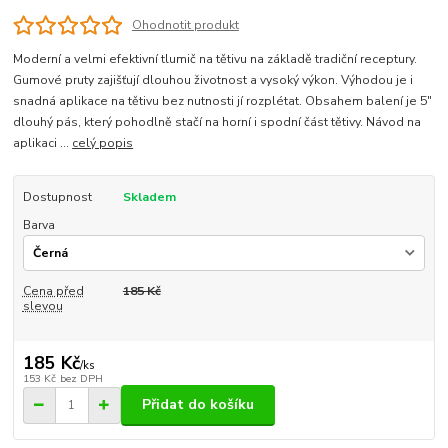
Ohodnotit produkt
Moderní a velmi efektivní tlumič na tětivu na základě tradiční receptury.
Gumové pruty zajišťují dlouhou životnost a vysoký výkon. Výhodou je i
snadná aplikace na tětivu bez nutnosti jí rozplétat. Obsahem balení je 5"
dlouhý pás, který pohodlně stačí na horní i spodní část tětivy. Návod na
aplikaci ...
celý popis
Dostupnost
Skladem
Barva
Cena před
185 Kč
slevou
185 Kč
/
ks
153 Kč
bez DPH
Přidat do košíku