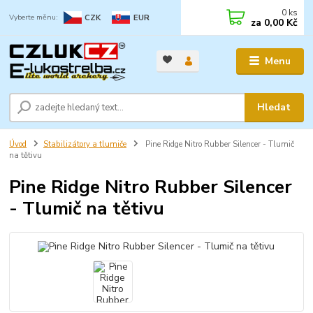
0
ks
CZK
EUR
za
0,00 Kč
Menu
Hledat
Úvod
Stabilizátory a tlumiče
Pine Ridge Nitro Rubber Silencer - Tlumič
na tětivu
Pine Ridge Nitro Rubber Silencer
- Tlumič na tětivu