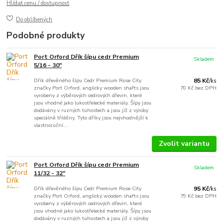
Hlídat cenu / dostupnost
Do oblíbených
Podobné produkty
Port Orford Dřík šípu cedr Premium
Skladem
5/16 - 30"
Dřík dřevěného šípu Cedr Premium Rose City
85 Kč
/
ks
značky Port Orford, anglicky wooden shafts jsou
70 Kč
bez DPH
vyrobeny z výběrových cedrových dřevin, které
jsou vhodné jako lukostřelecké materiály. Šípy jsou
dodávány v ruzných tuhostech a jsou již z výroby
speciálně tříděny. Tyto dříky jsou nejvhodnější k
vlastnoruční...
Zvolit variantu
Port Orford Dřík šípu cedr Premium
Skladem
11/32 - 32"
Dřík dřevěného šípu Cedr Premium Rose City
95 Kč
/
ks
značky Port Orford, anglicky wooden shafts jsou
79 Kč
bez DPH
vyrobeny z výběrových cedrových dřevin, které
jsou vhodné jako lukostřelecké materiály. Šípy jsou
dodávány v ruzných tuhostech a jsou již z výroby