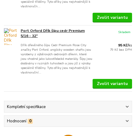
speciálně tříděny. Tyto dříky jsou nejvhodnější k
vlastnoručn...
Zvolit variantu
Port Orford Dřík šípu cedr Premium
Skladem
5/16 - 32"
Dřík dřevěného šípu Cedr Premium Rose City
95 Kč
/
ks
značky Port Orford, anglicky wooden shafts jsou
79 Kč
bez DPH
vyrobeny z výběrových cedrových dřevin, které
jsou vhodné jako lukostřelecké materiály. Šípy jsou
dodávány v ruzných tuhostech a jsou již z výroby
speciálně tříděny. Tyto dříky jsou nejvhodnější k
vlastnoruční...
Zvolit variantu
Kompletní specifikace
Hodnocení
0