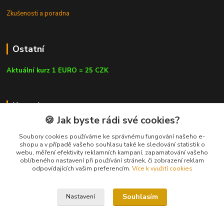
Zkušenosti a poradna
Ostatní
Aktuální kurz 1 EURO = 25 CZK
Kontakty
🍪 Jak byste rádi své cookies?
Soubory cookies používáme ke správnému fungování našeho e-
shopu a v případě vašeho souhlasu také ke sledování statistik o
webu, měření efektivity reklamních kampaní, zapamatování vašeho
info@czluk.cz
oblíbeného nastavení při používání stránek, či zobrazení reklam
odpovídajících vašim preferencím.
Více k využití cookies
Souhlasím
Nastavení