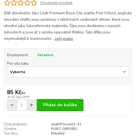
Ohodnotit produkt
Dřík dřevěného šípu Cedr Premium Rose City značky Port Orford, anglicky
wooden shafts jsou vyrobeny z výběrových cedrových dřevin, které jsou
vhodné jako lukostřelecké materiály. Šípy jsou dodávány v ruzných
tuhostech a jsou již z výroby speciálně tříděny. Tyto dříky jsou
nejvhodnější k vlastnoruční...
celý popis
Dostupnost
Skladem
Pro sílu luku
85 Kč
/
ks
70 Kč
bez DPH
Přidat do košíku
Číslo produktu:
shaftPOced11-32
Výrobce:
PORT ORFORD
Typ šípu:
Dřevěný