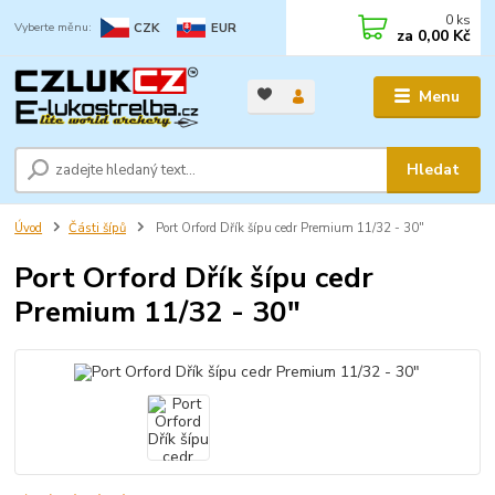
0
ks
CZK
EUR
za
0,00 Kč
Menu
Hledat
Úvod
Části šípů
Port Orford Dřík šípu cedr Premium 11/32 - 30"
Port Orford Dřík šípu cedr
Premium 11/32 - 30"