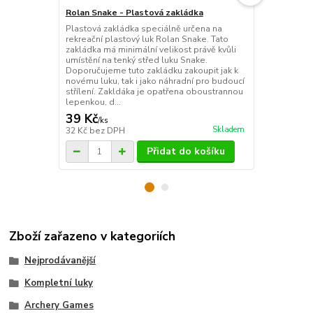
Rolan Snake - Plastová zakládka
Tětiva Dacr
Plastová zakládka speciálně určena na
Kvalitní znač
rekreační plastový luk Rolan Snake. Tato
vláken. Jedná
zakládka má minimální velikost právě kvůli
čímž je zajiš
umístění na tenký střed luku Snake.
zpracování v
Doporučujeme tuto zakládku zakoupit jak k
vláken což j
novému luku, tak i jako náhradní pro budoucí
používaných 
střílení. Zakldáka je opatřena oboustrannou
délku luku, p
lepenkou, d...
délku...
39 Kč
135 Kč
/
ks
/
ks
Skladem
32 Kč
bez DPH
112 Kč
bez 
Přidat do košíku
Zboží zařazeno v kategoriích
Nejprodávanější
Kompletní luky
Archery Games