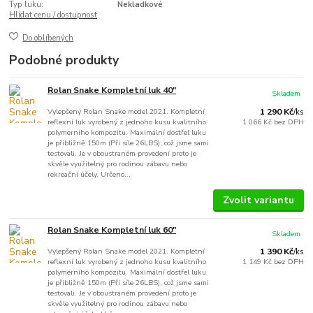
Typ luku:
Nekladkové
Hlídat cenu / dostupnost
Do oblíbených
Podobné produkty
Rolan Snake Kompletní luk 40"
Skladem
Vylepšený Rolan Snake model 2021. Kompletní
1 290 Kč
/
ks
reflexní luk vyrobený z jednoho kusu kvalitního
1 066 Kč
bez DPH
polymerního kompozitu. Maximální dostřel luku
je přibližně 150m (Při síle 26LBS), což jsme sami
testovali. Je v oboustraném provedení proto je
skvěle využitelný pro rodinou zábavu nebo
rekreační účely. Určeno...
Zvolit variantu
Rolan Snake Kompletní luk 60"
Skladem
Vylepšený Rolan Snake model 2021. Kompletní
1 390 Kč
/
ks
reflexní luk vyrobený z jednoho kusu kvalitního
1 149 Kč
bez DPH
polymerního kompozitu. Maximální dostřel luku
je přibližně 150m (Při síle 26LBS), což jsme sami
testovali. Je v oboustraném provedení proto je
skvěle využitelný pro rodinou zábavu nebo