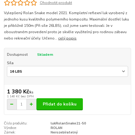
Ohodnotit produkt
Vylepšený Rolan Snake model 2021. Kompletní reflexní luk vyrobený z
jednoho kusu kvalitního polymerního kompozitu. Maximální dostřel luku
je přibližně 150m (Při síle 26LBS), což jsme sami testovali. Je v
oboustraném provedení proto je skvěle využitelný pro rodinou zábavu
nebo rekreační účely. Určeno...
celý popis
Dostupnost
Skladem
Síla
1 380 Kč
/
ks
1 140 Kč
bez DPH
Přidat do košíku
Číslo produktu:
lukRolanSnake21-50
Výrobce:
ROLAN
Zámek:
Nerozebíratelný