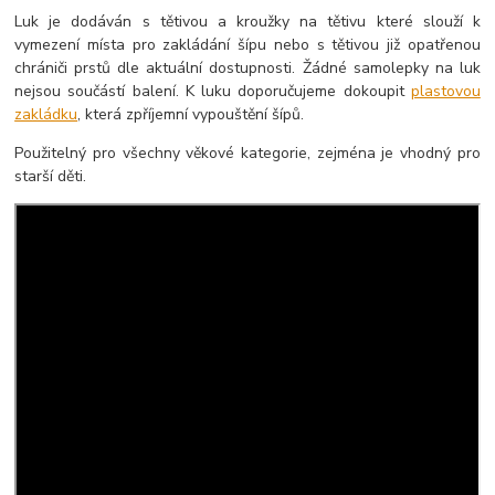
Luk je dodáván s tětivou a kroužky na tětivu které slouží k
vymezení místa pro zakládání šípu nebo s tětivou již opatřenou
chrániči prstů dle aktuální dostupnosti. Žádné samolepky na luk
nejsou součástí balení. K luku doporučujeme dokoupit
plastovou
zakládku
, která zpříjemní vypouštění šípů.
Použitelný pro všechny věkové kategorie, zejména je vhodný pro
starší děti.