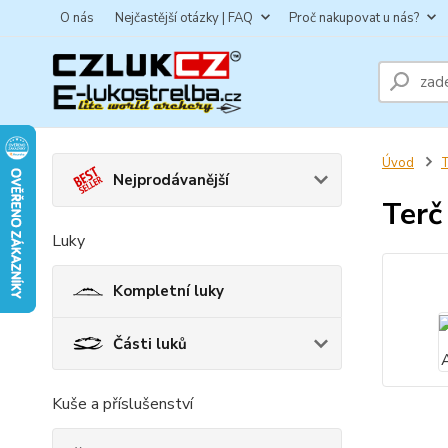
O nás
Nejčastější otázky | FAQ
Proč nakupovat u nás?
Úvod
T
Nejprodávanější
Terč
Luky
Kompletní luky
Části luků
Kuše a příslušenství