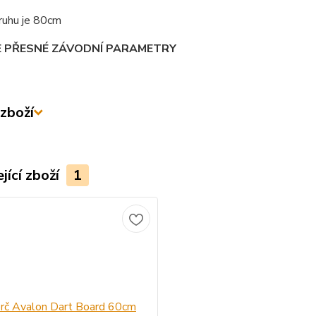
ruhu je 80cm
E PŘESNÉ ZÁVODNÍ PARAMETRY
zboží
jící zboží
1