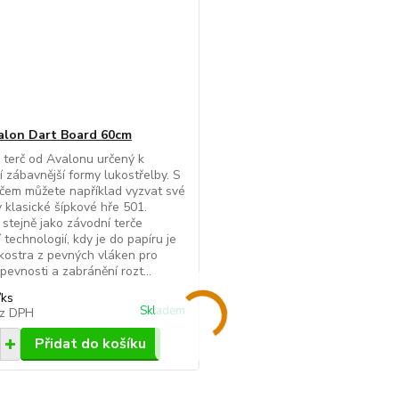
alon Dart Board 60cm
terč od Avalonu určený k
í zábavnější formy lukostřelby. S
rčem můžete například vyzvat své
v klasické šípkové hře 501.
stejně jako závodní terče
 technologií, kdy je do papíru je
kostra z pevných vláken pro
 pevnosti a zabránění rozt...
/
ks
Skladem
z DPH
Přidat do košíku