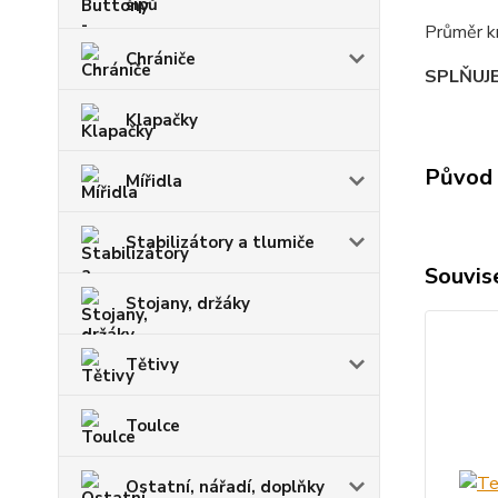
šípů
Průměr k
Chrániče
SPLŇUJ
Klapačky
Původ 
Mířidla
Stabilizátory a tlumiče
Souvise
Stojany, držáky
Tětivy
Toulce
Ostatní, nářadí, doplňky