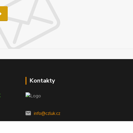
Kontakty
K
info@czluk.cz