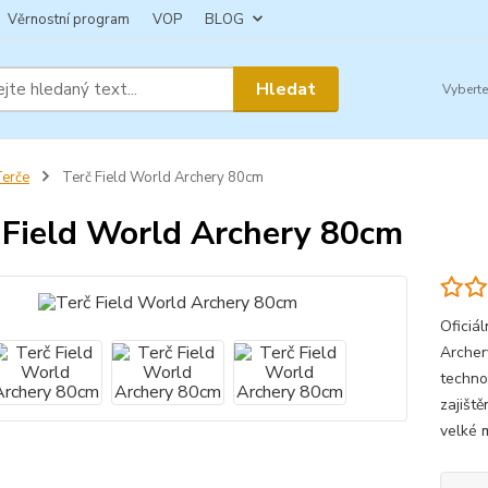
Věrnostní program
VOP
BLOG
Hledat
erče
Terč Field World Archery 80cm
 Field World Archery 80cm
Oficiál
Archery
technol
zajiště
velké m