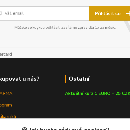
Přihlásit se
Můžete se kdykoli odhlásit. Zasíláme zpravidla 1x za měsíc.
kupovat u nás?
Ostatní
DARMA
Aktuální kurz 1 EURO = 25 CZ
rogram
ákazníků
em