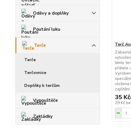
Oděvy a doplňky
Poutání luku
Terč Av
Terče
Zábavný 
vytvořen
Terče
tímto te
přátele 
Terčovnice
Vyroben 
speciální
vložena 
Doplňky k terčům
zajištění
35 Kč
Vypouštěče
29 Kč
be
Zakládky