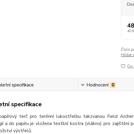
Dos
48
40 
Číslo p
Hlídat 
Do 
etní specifikace
Hodnocení
0
tní specifikace
 papírový terč pro terénní lukostřelbu takzvanou Field Archer
ií a do papíru je vložena textilní kostra (vlákno) pro zajištění 
žství výstřelů.