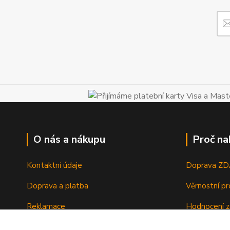
O nás a nákupu
Proč na
Kontaktní údaje
Doprava Z
Doprava a platba
Věrnostní p
Reklamace
Hodnocení z
Vrácení a výměna zboží
Zboží sklad