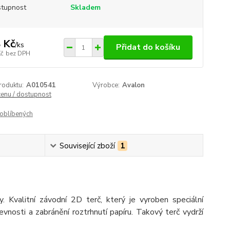
tupnost
Skladem
 Kč
/
ks
Přidat do košíku
Kč
bez DPH
roduktu:
A010541
Výrobce:
Avalon
cenu / dostupnost
oblíbených
Související zboží
1
y. Kvalitní závodní 2D terč, který je vyroben speciální
pevnosti a zabránění roztrhnutí papíru. Takový terč vydrží