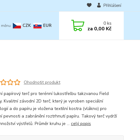
Přihlášení
0
ks
CZK
EUR
za
0,00 Kč
Ohodnotit produkt
ní papírový terč pro terénní lukostřelbu takzvanou Field
. Kvalitní závodní 2D terč, který je vyroben speciální
ogií a do papíru je vložena textilní kostra (vlákno) pro
ní pevnosti a zabránění roztrhnutí papíru. Takový terč vydrží
nožství výstřelů. Průměr kruhu je ...
celý popis