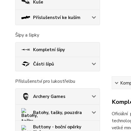
Kuše
Příslušenství ke kuším
Šípy a šipky
Kompletní šípy
Části šípů
Příslušenství pro lukostřelbu
Kompl
Archery Games
Komple
Batohy, tašky, pouzdra
Oficiální
technolog
Buttony - boční opěrky
velké mno