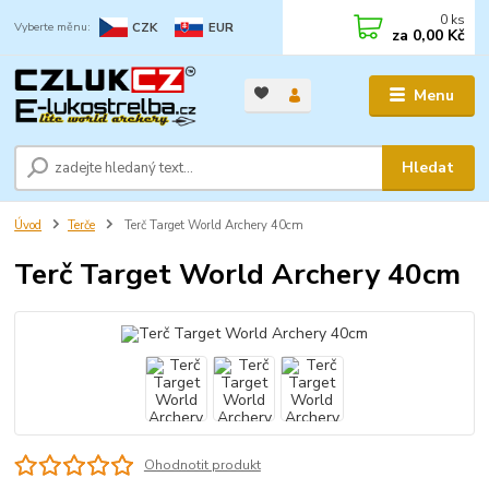
0
ks
CZK
EUR
za
0,00 Kč
Menu
Hledat
Úvod
Terče
Terč Target World Archery 40cm
Terč Target World Archery 40cm
Ohodnotit produkt