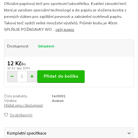
Oficiální papírový terč pro sportovní lukostřelbu. Kvalitní závodní terč,
který je vyroben speciální technologií a do papíru je vložena kostra z
pevných vláken pro zajištění pevnosti a zabránění roztrhnutí papíru.
Takový terč vydrží velké množství výstřelů. Průměr kruhu je 40cm.
SPLŇUJE POŽADAVKY WO...
celý popis
Dostupnost
Skladem
12 Kč
/
ks
10 Kč
bez DPH
Přidat do košíku
Číslo produktu:
ter0001
Výrobce:
Avalon
Hlídat cenu / dostupnost
Do oblíbených
Kompletní specifikace