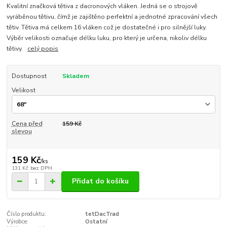
Kvalitní značková tětiva z dacronových vláken. Jedná se o strojově
vyráběnou tětivu, čímž je zajištěno perfektní a jednotné zpracování všech
tětiv. Tětiva má celkem 16 vláken což je dostatečné i pro silnější luky.
Výběr velikosti označuje délku luku, pro který je určena, nikoliv délku
tětivy.
celý popis
Dostupnost
Skladem
Velikost
Cena před
159 Kč
slevou
159 Kč
/
ks
131 Kč
bez DPH
Přidat do košíku
Číslo produktu:
tetDacTrad
Výrobce:
Ostatní