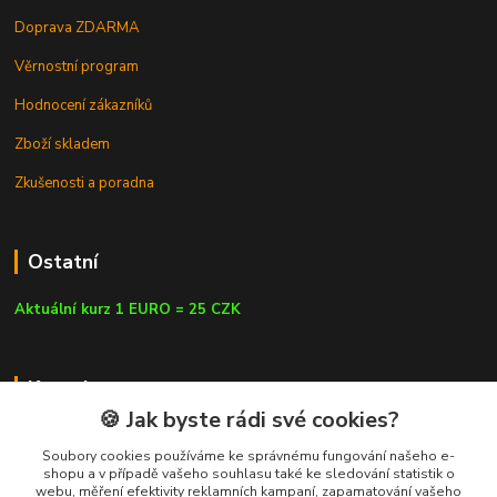
Doprava ZDARMA
Věrnostní program
Hodnocení zákazníků
Zboží skladem
Zkušenosti a poradna
Ostatní
Aktuální kurz 1 EURO = 25 CZK
Kontakty
🍪 Jak byste rádi své cookies?
Soubory cookies používáme ke správnému fungování našeho e-
shopu a v případě vašeho souhlasu také ke sledování statistik o
webu, měření efektivity reklamních kampaní, zapamatování vašeho
info@czluk.cz