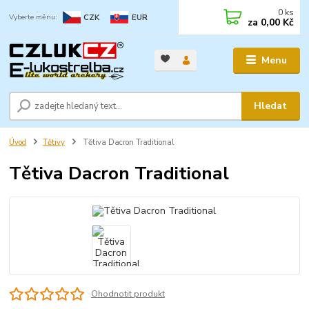
0
ks
CZK
EUR
za
0,00 Kč
Menu
Hledat
Úvod
Tětivy
Tětiva Dacron Traditional
Tětiva Dacron Traditional
Ohodnotit produkt