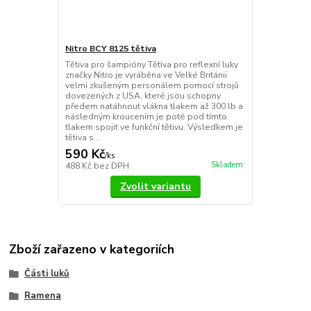
Nitro BCY 8125 tětiva
Tětiva pro šampióny Tětiva pro reflexní luky
značky Nitro je vyráběna ve Velké Británii
velmi zkušeným personálem pomocí strojů
dovezených z USA, které jsou schopny
předem natáhnout vlákna tlakem až 300 lb a
následným kroucením je poté pod tímto
tlakem spojit ve funkční tětivu. Výsledkem je
tětiva s...
590 Kč
/
ks
Skladem
488 Kč
bez DPH
Zvolit variantu
Zboží zařazeno v kategoriích
Části luků
Ramena