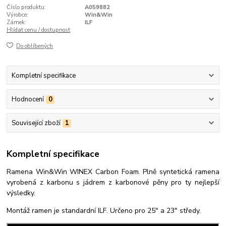
Číslo produktu:
A059882
Výrobce:
Win&Win
Zámek:
ILF
Hlídat cenu / dostupnost
Do oblíbených
Kompletní specifikace
Hodnocení
0
Související zboží
1
Kompletní specifikace
Ramena Win&Win WINEX Carbon Foam. Plně syntetická ramena
vyrobená z karbonu s jádrem z karbonové pěny pro ty nejlepší
výsledky.
Montáž ramen je standardní ILF. Určeno pro 25" a 23" středy.