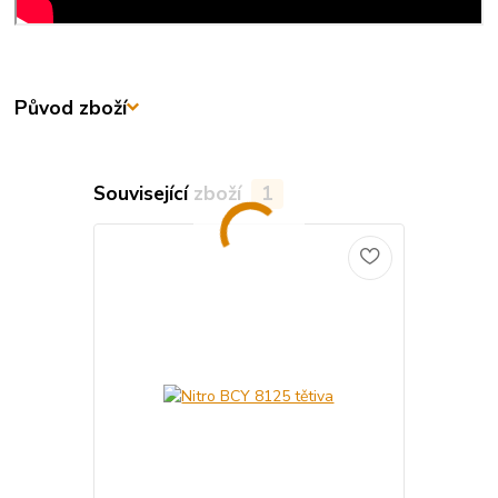
Původ zboží
Související zboží
1