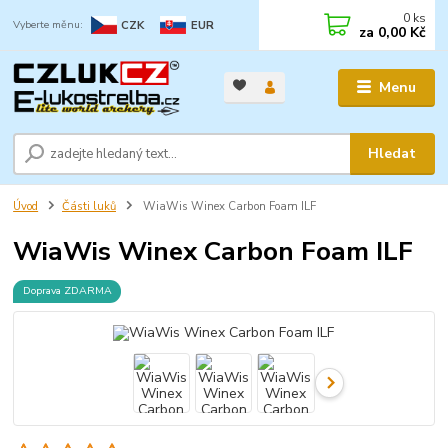
0
ks
CZK
EUR
za
0,00 Kč
Menu
Hledat
Úvod
Části luků
WiaWis Winex Carbon Foam ILF
WiaWis Winex Carbon Foam ILF
Doprava ZDARMA