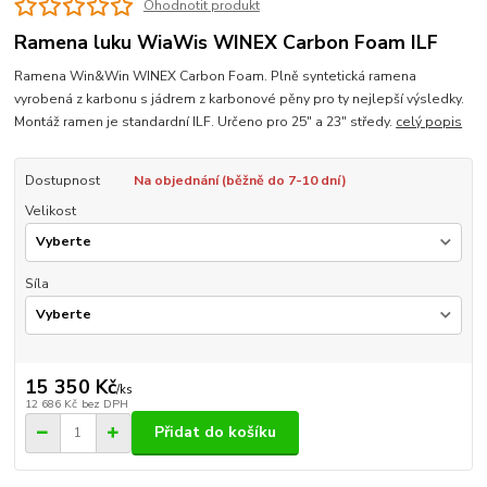
Ohodnotit produkt
Ramena luku WiaWis WINEX Carbon Foam ILF
Ramena Win&Win WINEX Carbon Foam. Plně syntetická ramena
vyrobená z karbonu s jádrem z karbonové pěny pro ty nejlepší výsledky.
Montáž ramen je standardní ILF. Určeno pro 25" a 23" středy.
celý popis
Dostupnost
Na objednání (běžně do 7-10 dní)
Velikost
Síla
15 350 Kč
/
ks
12 686 Kč
bez DPH
Přidat do košíku