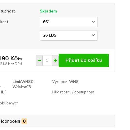
tupnost
Skladem
ikost
a
190 Kč
/
ks
Přidat do košíku
63 Kč
bez DPH
LimbWNSC-
Výrobce:
WNS
u:
WdeltaC3
ILF
Hlídat cenu / dostupnost
oblíbených
Hodnocení
0