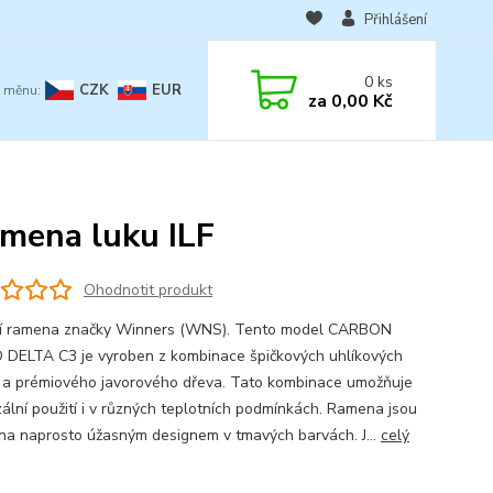
Přihlášení
0
ks
CZK
EUR
za
0,00 Kč
ena luku ILF
Ohodnotit produkt
ní ramena značky Winners (WNS). Tento model CARBON
ELTA C3 je vyroben z kombinace špičkových uhlíkových
 a prémiového javorového dřeva. Tato kombinace umožňuje
zální použití i v různých teplotních podmínkách. Ramena jsou
na naprosto úžasným designem v tmavých barvách. J...
celý