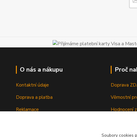
O nás a nákupu
Proč na
Kontaktní údaje
Doprava Z
Doprava a platba
Věrnostní p
Reklamace
Hodnocení z
Vrácení a výměna zboží
Zboží sklad
Ochrana osobních údajů
Zkušenosti 
Soubory cookies 