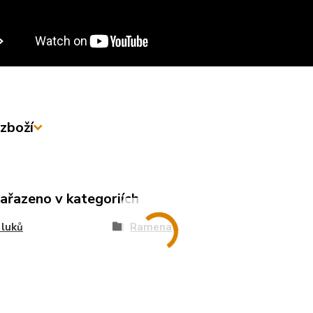
zboží
zařazeno v kategoriích
 luků
Ramena