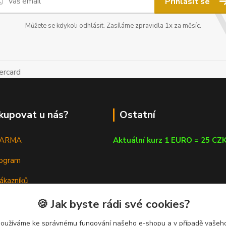
Přihlásit se
Můžete se kdykoli odhlásit. Zasíláme zpravidla 1x za měsíc.
kupovat u nás?
Ostatní
DARMA
Aktuální kurz 1 EURO = 25 CZ
rogram
ákazníků
em
🍪 Jak byste rádi své cookies?
a poradna
používáme ke správnému fungování našeho e-shopu a v případě vašeho