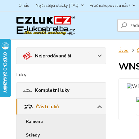
O nás
Nejčastější otázky | FAQ
Proč nakupovat u nás?
Úvod
Č
Nejprodávanější
WNS
Luky
Kompletní luky
Části luků
Ramena
Středy