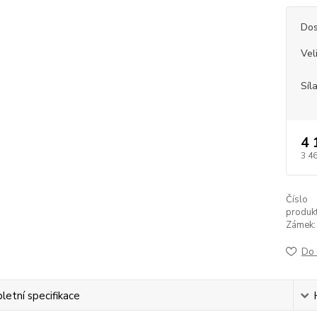
Dos
Vel
Síl
4 
3 4
Číslo
produkt
Zámek:
Do 
etní specifikace