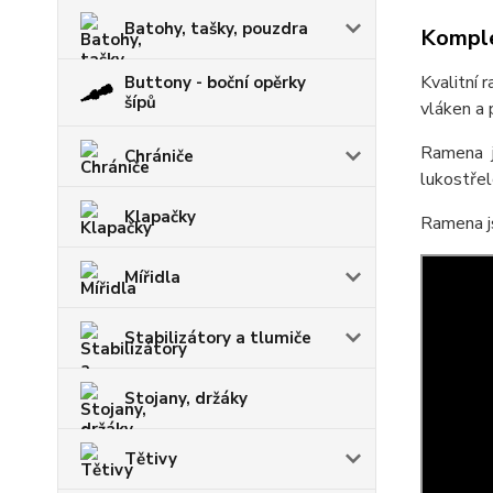
Batohy, tašky, pouzdra
Komple
Kvalitní
Buttony - boční opěrky
šípů
vláken a 
Ramena j
Chrániče
lukostřel
Klapačky
Ramena js
Mířidla
Stabilizátory a tlumiče
Stojany, držáky
Tětivy