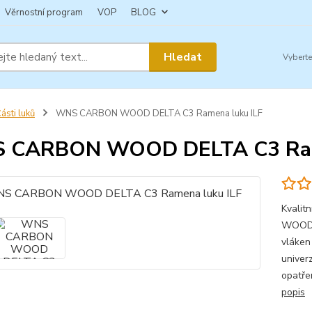
Věrnostní program
VOP
BLOG
Hledat
ásti luků
WNS CARBON WOOD DELTA C3 Ramena luku ILF
 CARBON WOOD DELTA C3 Ram
Kvalit
WOOD D
vláken
univer
opatře
popis