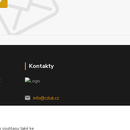
Kontakty
K
info@czluk.cz
 souhlasu také ke