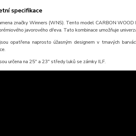
tní specifikace
 ramena značky Winners (WNS). Tento model CARBON WOOD DE
prémiového javorového dřeva. Tato kombinace umožňuje univerzáln
sou opatřena naprosto úžasným designem v tmavých barvách. J
ce.
ou určena na 25" a 23" středy luků se zámky ILF.