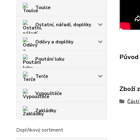
Toulce
Ostatní, nářadí, doplňky
Oděvy a doplňky
Původ 
Poutání luku
Terče
Zboží 
Vypouštěče
Části
Zakládky
Doplňkový sortiment