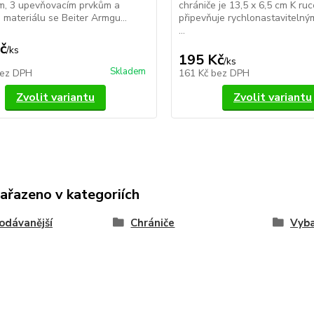
m, 3 upevňovacím prvkům a
chrániče je 13,5 x 6,5 cm K ru
materiálu se Beiter Armgu...
připevňuje rychlonastavitelný
...
č
/
ks
195 Kč
/
ks
Skladem
ez DPH
161 Kč
bez DPH
Zvolit variantu
Zvolit variantu
zařazeno v kategoriích
odávanější
Chrániče
Vyba