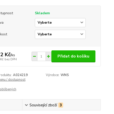
tupnost
Skladem
va
ikost
2 Kč
/
ks
Přidat do košíku
 Kč
bez DPH
roduktu:
A024219
Výrobce:
WNS
cenu / dostupnost
oblíbených
Související zboží
3