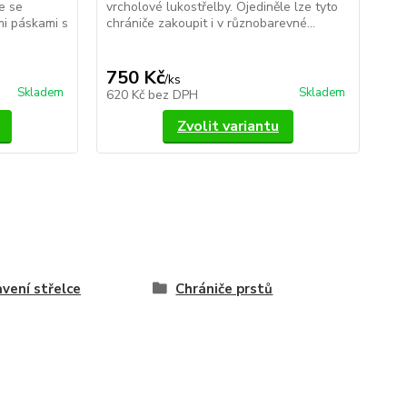
ce se
vrcholové lukostřelby. Ojediněle lze tyto
mi páskami s
chrániče zakoupit i v různobarevné...
750 Kč
/
ks
Skladem
Skladem
620 Kč
bez DPH
Zvolit variantu
vení střelce
Chrániče prstů