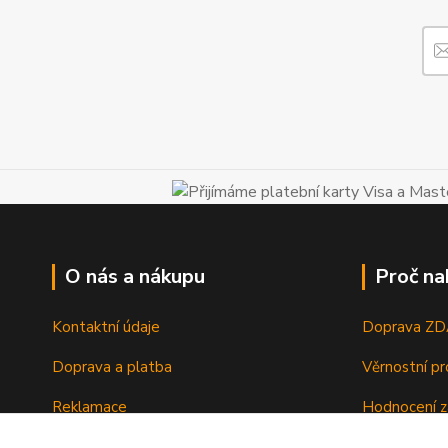
O nás a nákupu
Proč na
Kontaktní údaje
Doprava Z
Doprava a platba
Věrnostní p
Reklamace
Hodnocení z
Vrácení a výměna zboží
Zboží sklad