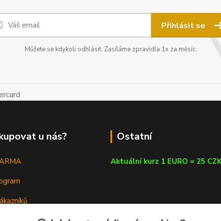
Přihlásit se
Můžete se kdykoli odhlásit. Zasíláme zpravidla 1x za měsíc.
kupovat u nás?
Ostatní
DARMA
Aktuální kurz 1 EURO = 25 CZ
rogram
ákazníků
em