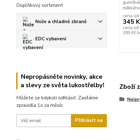
gumičká
Doplňkový sortiment
měkkého 
cena od
345 K
Nože a chladné zbraně
cena od
285 Kč
b
EDC vybavení
Nepropásněte novinky, akce
a slevy ze světa lukostřelby!
Zboží 
Můžete se kdykoli odhlásit. Zasíláme
Nejpr
zpravidla 1x za měsíc.
Přihlásit se