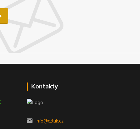
Kontakty
K
info@czluk.cz