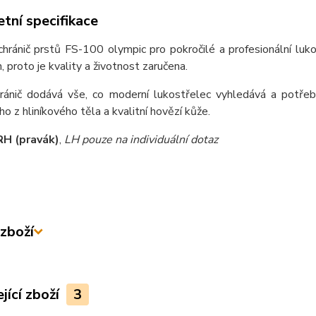
tní specifikace
chránič prstů FS-100 olympic pro pokročilé a profesionální luk
proto je kvality a životnost zaručena.
ránič dodává vše, co moderní lukostřelec vyhledává a potřeb
o z hliníkového těla a kvalitní hovězí kůže.
RH (pravák)
,
LH pouze na individuální dotaz
zboží
jící zboží
3