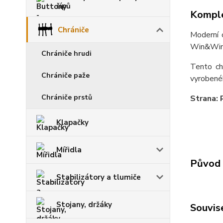
šípů
Komple
Chrániče
Moderní 
Win&Win, 
Chrániče hrudi
Tento ch
Chrániče paže
vyrobenéh
Chrániče prstů
Strana: 
Klapačky
Mířidla
Původ 
Stabilizátory a tlumiče
Stojany, držáky
Souvise