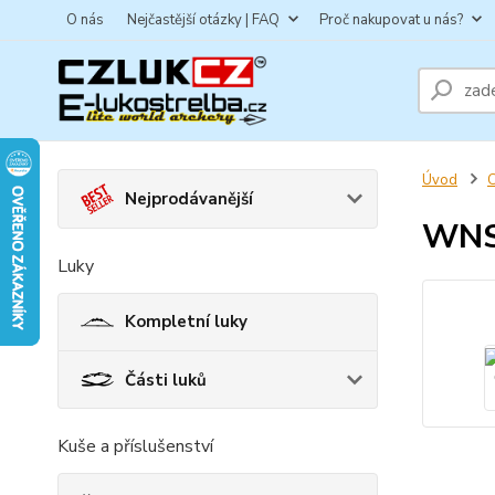
O nás
Nejčastější otázky | FAQ
Proč nakupovat u nás?
Úvod
C
Nejprodávanější
WNS
Luky
Kompletní luky
Části luků
Kuše a příslušenství