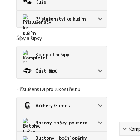
Kuše
Příslušenství ke kuším
Šípy a šipky
Kompletní šípy
Části šípů
Příslušenství pro lukostřelbu
Archery Games
Batohy, tašky, pouzdra
Kompl
Buttony - boční opěrky