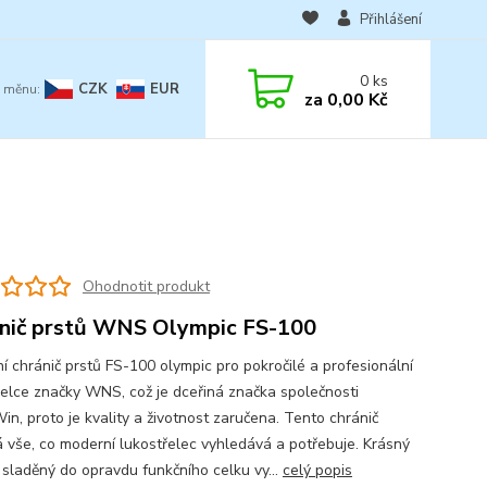
Přihlášení
0
ks
CZK
EUR
za
0,00 Kč
Ohodnotit produkt
nič prstů WNS Olympic FS-100
í chránič prstů FS-100 olympic pro pokročilé a profesionální
řelce značky WNS, což je dceřiná značka společnosti
n, proto je kvality a životnost zaručena. Tento chránič
 vše, co moderní lukostřelec vyhledává a potřebuje. Krásný
 sladěný do opravdu funkčního celku vy...
celý popis