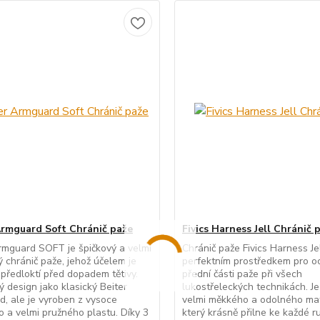
Armguard Soft Chránič paže
Fivics Harness Jell Chránič 
rmguard SOFT je špičkový a velmi
Chránič paže Fivics Harness Jel
 chránič paže, jehož účelem je
perfektním prostředkem pro o
předloktí před dopadem tětivy.
přední části paže při všech
ý design jako klasický Beiter
lukostřeleckých technikách. J
, ale je vyroben z vysoce
velmi měkkého a odolného mat
ho a velmi pružného plastu. Díky 3
který krásně přilne ke každé r