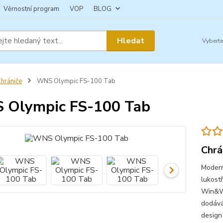
Věrnostní program
VOP
BLOG
Hledat
hrániče
WNS Olympic FS-100 Tab
 Olympic FS-100 Tab
Chrá
Modern
lukost
Win&Wi
dodává
design