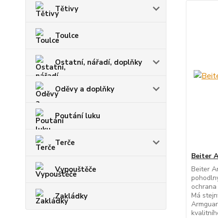
Tětivy
Toulce
Ostatní, nářadí, doplňky
Oděvy a doplňky
Poutání luku
Terče
Beiter 
Vypouštěče
Beiter A
pohodlný
ochrana 
Má stejn
Zakládky
Armguard
kvalitní