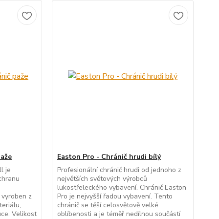
paže
Easton Pro - Chránič hrudi bílý
l je
Profesionální chránič hrudi od jednoho z
chranu
největších světových výrobců
lukostřeleckého vybavení. Chránič Easton
e vyroben z
Pro je nejvyšší řadou vybavení. Tento
eriálu,
chránič se těší celosvětově velké
uce. Velikost
oblíbenosti a je téměř nedílnou součástí