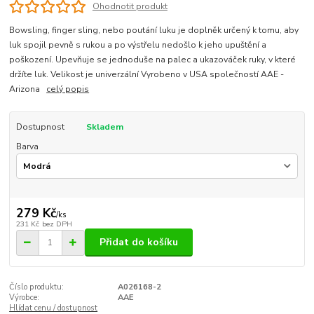
Ohodnotit produkt
Bowsling, finger sling, nebo poutání luku je doplněk určený k tomu, aby
luk spojil pevně s rukou a po výstřelu nedošlo k jeho upuštění a
poškození. Upevňuje se jednoduše na palec a ukazováček ruky, v které
držíte luk. Velikost je univerzální Vyrobeno v USA společností AAE -
Arizona
celý popis
Dostupnost
Skladem
Barva
279 Kč
/
ks
231 Kč
bez DPH
Přidat do košíku
Číslo produktu:
A026168-2
Výrobce:
AAE
Hlídat cenu / dostupnost