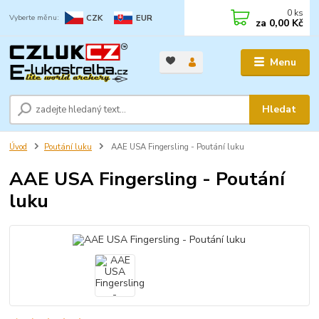
0
ks
CZK
EUR
za
0,00 Kč
Menu
Hledat
Úvod
Poutání luku
AAE USA Fingersling - Poutání luku
AAE USA Fingersling - Poutání
luku