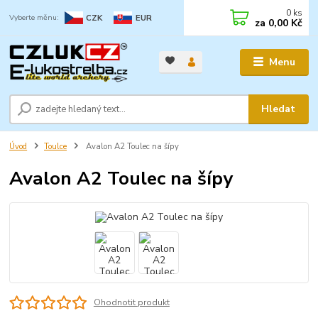
0
ks
CZK
EUR
za
0,00 Kč
Menu
Hledat
Úvod
Toulce
Avalon A2 Toulec na šípy
Avalon A2 Toulec na šípy
Ohodnotit produkt