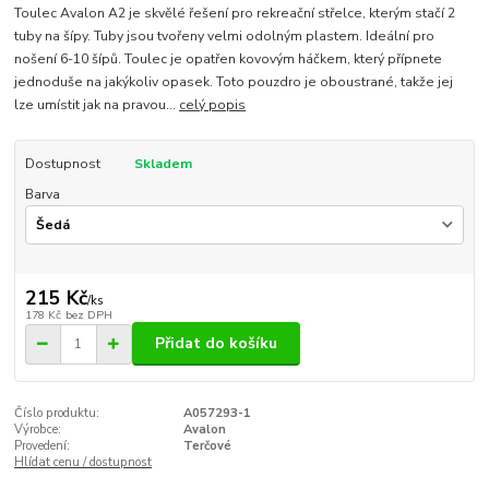
Toulec Avalon A2 je skvělé řešení pro rekreační střelce, kterým stačí 2
tuby na šípy. Tuby jsou tvořeny velmi odolným plastem. Ideální pro
nošení 6-10 šípů. Toulec je opatřen kovovým háčkem, který přípnete
jednoduše na jakýkoliv opasek. Toto pouzdro je oboustrané, takže jej
lze umístit jak na pravou...
celý popis
Dostupnost
Skladem
Barva
215 Kč
/
ks
178 Kč
bez DPH
Přidat do košíku
Číslo produktu:
A057293-1
Výrobce:
Avalon
Provedení:
Terčové
Hlídat cenu / dostupnost