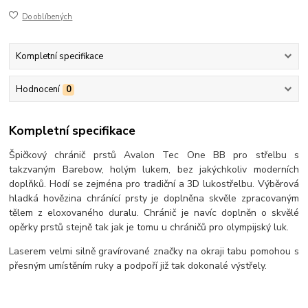
Do oblíbených
Kompletní specifikace
Hodnocení
0
Kompletní specifikace
Špičkový chránič prstů Avalon Tec One BB pro střelbu s
takzvaným Barebow, holým lukem, bez jakýchkoliv moderních
doplňků. Hodí se zejména pro tradiční a 3D lukostřelbu. Výběrová
hladká hovězina chránící prsty je doplněna skvěle zpracovaným
tělem z eloxovaného duralu. Chránič je navíc doplněn o skvělé
opěrky prstů stejně tak jak je tomu u chráničů pro olympijský luk.
Laserem velmi silně gravírované značky na okraji tabu pomohou s
přesným umístěním ruky a podpoří již tak dokonalé výstřely.