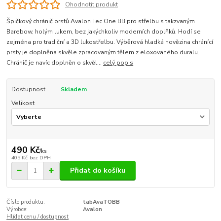
Ohodnotit produkt
Špičkový chránič prstů Avalon Tec One BB pro střelbu s takzvaným
Barebow, holým lukem, bez jakýchkoliv moderních doplňků. Hodí se
zejména pro tradiční a 3D lukostřelbu. Výběrová hladká hovězina chránící
prsty je doplněna skvěle zpracovaným tělem z eloxovaného duralu.
Chránič je navíc doplněn o skvěl...
celý popis
Dostupnost
Skladem
Velikost
490 Kč
/
ks
405 Kč
bez DPH
Přidat do košíku
Číslo produktu:
tabAvaTOBB
Výrobce:
Avalon
Hlídat cenu / dostupnost