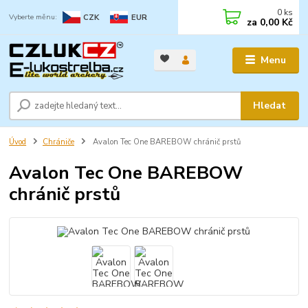
0
ks
CZK
EUR
za
0,00 Kč
Menu
Hledat
Úvod
Chrániče
Avalon Tec One BAREBOW chránič prstů
Avalon Tec One BAREBOW
chránič prstů