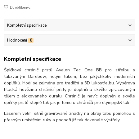
Do oblíbených
Kompletní specifikace
Hodnocení
0
Kompletní specifikace
Špičkový chránič prstů Avalon Tec One BB pro střelbu s
takzvaným Barebow, holým lukem, bez jakýchkoliv moderních
doplňků. Hodí se zejména pro tradiční a 3D lukostřelbu. Výběrová
hladká hovězina chránící prsty je doplněna skvěle zpracovaným
tělem z eloxovaného duralu. Chránič je navíc doplněn o skvělé
opěrky prstů stejně tak jak je tomu u chráničů pro olympijský luk.
Laserem velmi silně gravírované značky na okraji tabu pomohou s
přesným umístěním ruky a podpoří již tak dokonalé výstřely.