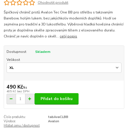
Ohodnotit produkt
Špičkový chránič prstů Avalon Tec One BB pro střelbu s takzvaným
Barebow, holým lukem, bez jakýchkoliv moderních doplňků. Hodí se
zejména pro tradiční a 3D lukostřelbu. Výběrová hladká hovězina chránící
prsty je doplněna skvěle zpracovaným tělem z eloxovaného duralu.
Chránič je navíc doplněn o skvěl...
celý popis
Dostupnost
Skladem
Velikost
490 Kč
/
ks
405 Kč
bez DPH
Přidat do košíku
Číslo produktu:
tabAvaCLBB
Výrobce:
Avalon
Hlídat cenu / dostupnost