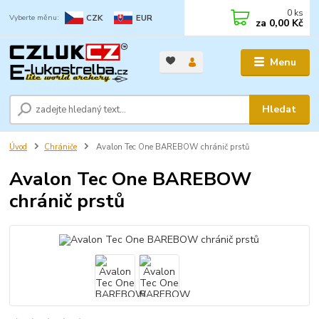
0
ks
CZK
EUR
za
0,00 Kč
Menu
Hledat
Úvod
Chrániče
Avalon Tec One BAREBOW chránič prstů
Avalon Tec One BAREBOW
chránič prstů