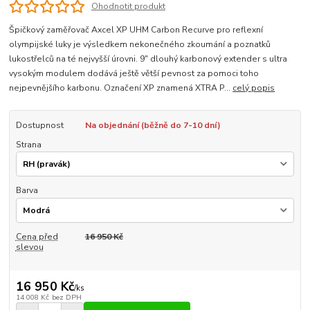
Ohodnotit produkt
Špičkový zaměřovač Axcel XP UHM Carbon Recurve pro reflexní
olympijské luky je výsledkem nekonečného zkoumání a poznatků
lukostřelců na té nejvyšší úrovni. 9" dlouhý karbonový extender s ultra
vysokým modulem dodává ještě větší pevnost za pomoci toho
nejpevnějšího karbonu. Označení XP znamená XTRA P...
celý popis
Dostupnost
Na objednání (běžně do 7-10 dní)
Strana
Barva
Cena před
16 950 Kč
slevou
16 950 Kč
/
ks
14 008 Kč
bez DPH