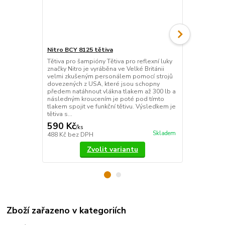
Nitro BCY 8125 tětiva
Easton Team
Tětiva pro šampióny Tětiva pro reflexní luky
Špičkový bat
značky Nitro je vyráběna ve Velké Británii
výrobců luko
velmi zkušeným personálem pomocí strojů
propracovaný
dovezených z USA, které jsou schopny
kvalita, zajis
předem natáhnout vlákna tlakem až 300 lb a
spokojenost 
následným kroucením je poté pod tímto
nabízí ještě 
tlakem spojit ve funkční tětivu. Výsledkem je
modelům.
tětiva s...
590 Kč
1 490 Kč
/
ks
Skladem
488 Kč
bez DPH
1 231 Kč
bez
Zvolit variantu
Zboží zařazeno v kategoriích