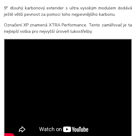
9" dlouhý karbonový extender s ultra vysokým modulem dodává
ještě větší pevnost za pomoci toho nejpevnějšího karbonu.
Označení XP znamená XTRA Performance. Tento zaměřovač je ta
nejlepší volba pro nejvyšší úroveň lukostřelby.