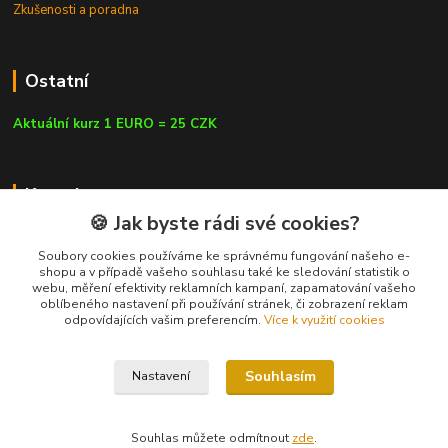
Zkušenosti a poradna
Ostatní
Aktuální kurz 1 EURO = 25 CZK
Kontakty
🍪 Jak byste rádi své cookies?
Soubory cookies používáme ke správnému fungování našeho e-
shopu a v případě vašeho souhlasu také ke sledování statistik o
webu, měření efektivity reklamních kampaní, zapamatování vašeho
info@czluk.cz
oblíbeného nastavení při používání stránek, či zobrazení reklam
odpovídajících vašim preferencím.
Více k využití cookies
Souhlasím
Nastavení
© Since 2013 | CZLUK s.r.o. | info@czluk.cz
Souhlas můžete odmítnout
zde
.