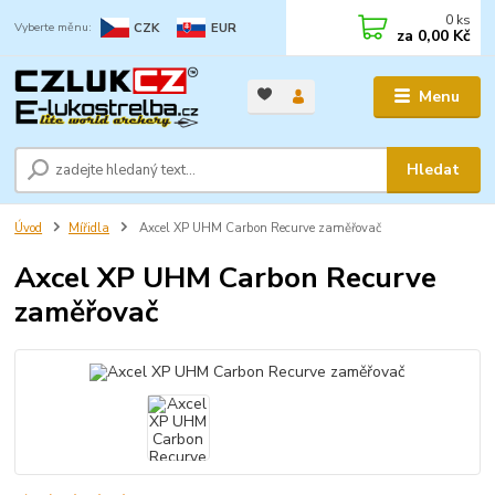
0
ks
CZK
EUR
za
0,00 Kč
Menu
Hledat
Úvod
Mířidla
Axcel XP UHM Carbon Recurve zaměřovač
Axcel XP UHM Carbon Recurve
zaměřovač