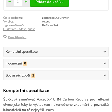
Přidat do košíku
Číslo produktu:
zamAxcelXpUHMcr
Výrobce:
Axcel
Typ zaměřovače:
Reflexní luk
Hlídat cenu / dostupnost
Do oblíbených
Kompletní specifikace
Hodnocení
0
Související zboží
2
Kompletní specifikace
Špičkový zaměřovač Axcel XP UHM Carbon Recurve pro reflexní
olympijské luky je výsledkem nekonečného zkoumání a poznatků
lukostřelců na té nejvyšší úrovni.