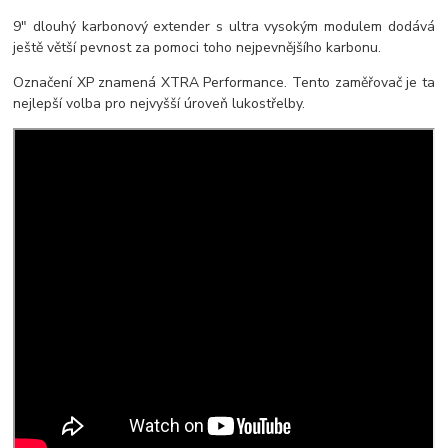
9" dlouhý karbonový extender s ultra vysokým modulem dodává
ještě větší pevnost za pomoci toho nejpevnějšího karbonu.
Označení XP znamená XTRA Performance. Tento zaměřovač je ta
nejlepší volba pro nejvyšší úroveň lukostřelby.