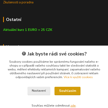
Zkušenosti a poradna
Ostatní
Aktuální kurz 1 EURO = 25 CZK
Kontakty
🍪 Jak byste rádi své cookies?
Soubory cookies používáme ke správnému fungování našeho e-
shopu a v případě vašeho souhlasu také ke sledování statistik o
webu, měření efektivity reklamních kampaní, zapamatování vašeho
info@czluk.cz
oblíbeného nastavení při používání stránek, či zobrazení reklam
odpovídajících vašim preferencím.
Více k využití cookies
Souhlasím
Nastavení
© Since 2013 | CZLUK s.r.o. | info@czluk.cz
Souhlas můžete odmítnout
zde
.