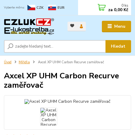
0
ks
CZK
EUR
za
0,00 Kč
Menu
Hledat
Úvod
Mířidla
Axcel XP UHM Carbon Recurve zaměřovač
Axcel XP UHM Carbon Recurve
zaměřovač