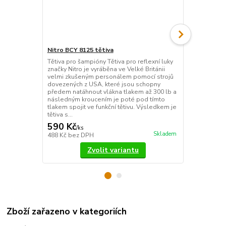
Nitro BCY 8125 tětiva
Easton Team
Tětiva pro šampióny Tětiva pro reflexní luky
Špičkový bat
značky Nitro je vyráběna ve Velké Británii
výrobců luko
velmi zkušeným personálem pomocí strojů
propracovaný
dovezených z USA, které jsou schopny
kvalita, zajis
předem natáhnout vlákna tlakem až 300 lb a
spokojenost 
následným kroucením je poté pod tímto
nabízí ještě 
tlakem spojit ve funkční tětivu. Výsledkem je
modelům.
tětiva s...
590 Kč
1 490 Kč
/
ks
Skladem
488 Kč
bez DPH
1 231 Kč
bez
Zvolit variantu
Zboží zařazeno v kategoriích