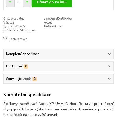
Přidat do košíku
Číslo produktu:
zamAxcelXpUHMcr
Výrobce:
Axcel
Typ zaměřovače:
Reflexní luk
Hlídat cenu / dostupnost
Do oblíbených
Kompletní specifikace
Hodnocení
0
Související zboží
2
Kompletní specifikace
Špičkový zaměřovač Axcel XP UHM Carbon Recurve pro reflexní
olympijské luky je výsledkem nekonečného zkoumání a poznatků
lukostřelců na té nejvyšší úrovni.