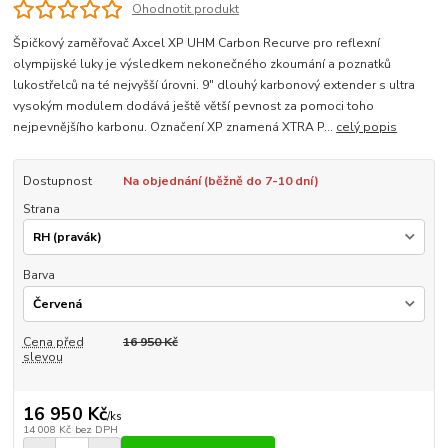
Ohodnotit produkt
Špičkový zaměřovač Axcel XP UHM Carbon Recurve pro reflexní
olympijské luky je výsledkem nekonečného zkoumání a poznatků
lukostřelců na té nejvyšší úrovni. 9" dlouhý karbonový extender s ultra
vysokým modulem dodává ještě větší pevnost za pomoci toho
nejpevnějšího karbonu. Označení XP znamená XTRA P...
celý popis
Dostupnost
Na objednání (běžně do 7-10 dní)
Strana
Barva
Cena před
16 950 Kč
slevou
16 950 Kč
/
ks
14 008 Kč
bez DPH